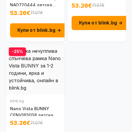
нечуплива рамка за
53.26€
NAO720444 детска
71.07€
момиче 6-8 г.
нечуплива рамка 6-8 г.
53.26€
71.07€
Купи от blink.bg →
Купи от blink.bg →
-25%
blink.bg
Nano Vista BUNNY
CFNV163038 детска
нечуплива рамка за
53.26€
71.07€
момче 1-2 г.