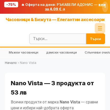
-75%
🔥 Оферта на деня:
РЪКАВЕЛИ АДОНИС —
виж
×
за 4.09 € →
Начало
Часовници & Бижута — Елегантни аксесоари
🔥 Намаления
☰
Блог
Търси
🧮 Калкулатори
Мъжки часовници
дамски часовници
Слънчеви очил
🔍 Намери продукт
🎁 Подарък
Начало
›
Nano Vista
🎟️ Купони
Nano Vista — 3 продукта от
53 лв
Всички продукти от марка
Nano Vista
— сравни
цени и избери най-добрата оферта