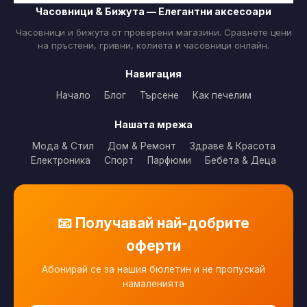
Часовници & Бижута — Елегантни аксесоари
Часовници и бижута от проверени магазини. Сравнете цени
на пръстени, гривни, колиета и часовници онлайн.
Навигация
Начало
Блог
Търсене
Как печелим
Нашата мрежа
Мода & Стил
Дом & Ремонт
Здраве & Красота
Електроника
Спорт
Парфюми
Бебета & Деца
📧 Получавай най-добрите
оферти
Абонирай се за нашия бюлетин и не пропускай
намаленията