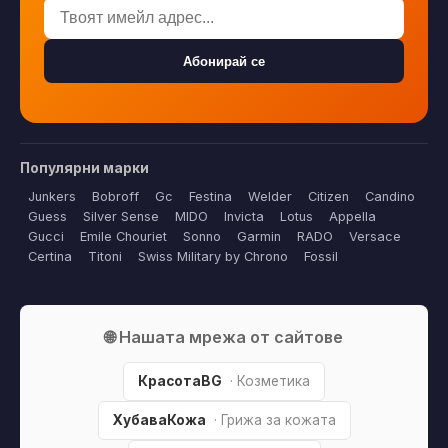
Абонирай се
Популярни марки
Junkers
Bobroff
Gc
Festina
Welder
Citizen
Candino
Guess
Silver Sense
MIDO
Invicta
Lotus
Appella
Gucci
Emile Chouriet
Sonno
Garmin
RADO
Versace
Certina
Titoni
Swiss Military by Chrono
Fossil
🌐 Нашата мрежа от сайтове
КрасотаBG
· Козметика
ХубаваКожа
· Грижа за кожата