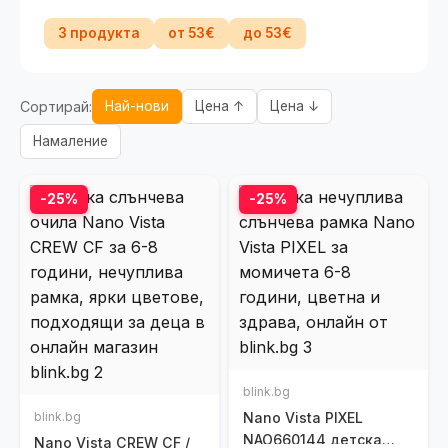
3 продукта
от 53€
до 53€
Сортирай:
Най-нови
Цена ↑
Цена ↓
Намаление
-25%
-25%
blink.bg
blink.bg
Nano Vista PIXEL
NAO660144 детска
Nano Vista CREW CF /