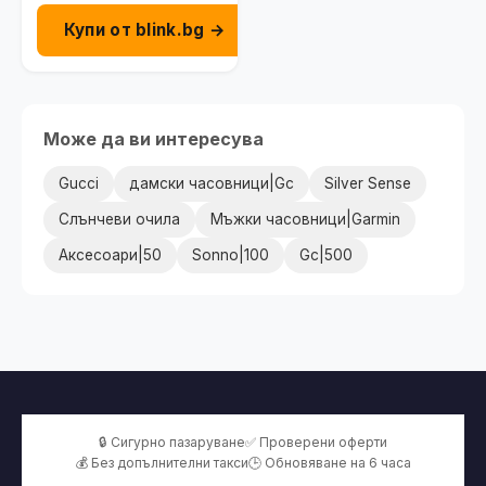
Купи от blink.bg →
Може да ви интересува
Gucci
дамски часовници|Gc
Silver Sense
Слънчеви очила
Мъжки часовници|Garmin
Аксесоари|50
Sonno|100
Gc|500
🔒 Сигурно пазаруване
✅ Проверени оферти
💰 Без допълнителни такси
🕒 Обновяване на 6 часа