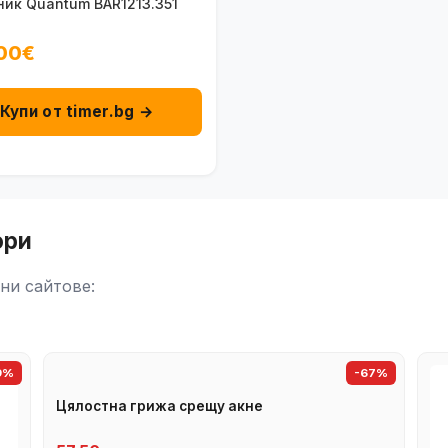
ник Quantum BAR1213.351
00€
Купи от timer.bg →
ори
ни сайтове:
9%
-67%
Цялостна грижа срещу акне