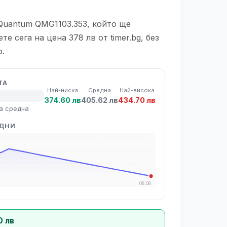
Quantum QMG1103.353, който ще
е сега на цена 378 лв от timer.bg, без
.
ТА
Най-ниска
Средна
Най-висока
374.60 лв
405.62 лв
434.70 лв
а средна
 ДНИ
08.08
0 лв