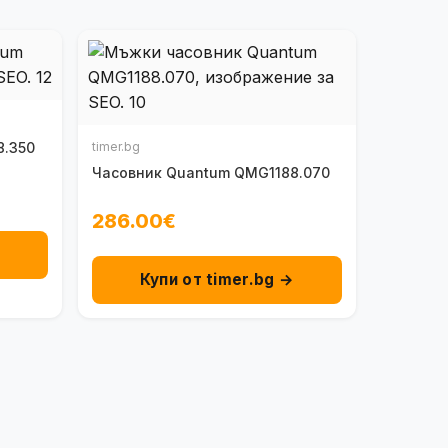
8.350
timer.bg
Часовник Quantum QMG1188.070
286.00€
→
Купи от timer.bg →