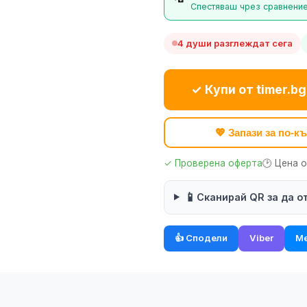
Спестяваш чрез сравнение 
4 души разглеждат сега
✓ Купи от timer.bg
💖 Запази за по-
✓ Проверена оферта
🕑 Цена 
📱
Сканирай QR за да о
👍 Сподели
Viber
Me