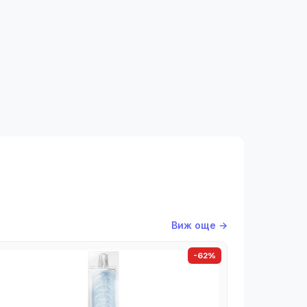
Виж още →
-62%