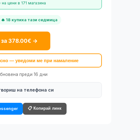
на цени в 171 магазина
🔥 18 купиха тази седмица
 за 378.00€ →
късно — уведоми ме при намаление
обновена преди 16 дни
твориш на телефона си
📋 Копирай линк
ssenger