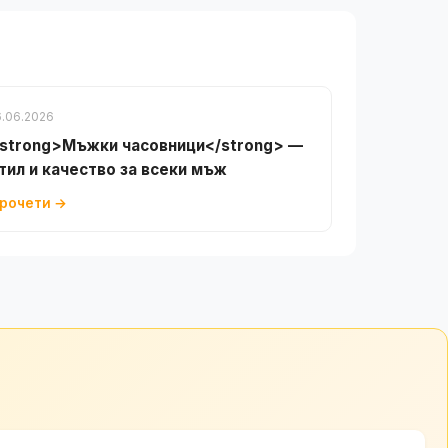
6.06.2026
strong>Мъжки часовници</strong> —
тил и качество за всеки мъж
рочети →