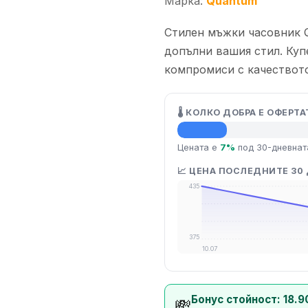
Марка:
Quantum
Стилен мъжки часовник 
допълни вашия стил. Купет
компромиси с качеството
🌡️ КОЛКО ДОБРА Е ОФЕРТА
💡 Средна цена
Цената е
7%
под 30-дневнат
📈 ЦЕНА ПОСЛЕДНИТЕ 30
435
375
10.07
Бонус стойност: 18.9
💸