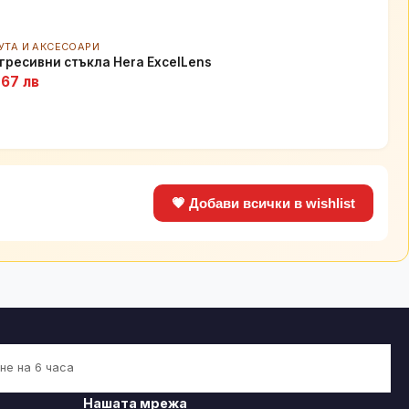
УТА И АКСЕСОАРИ
гресивни стъкла Hera ExcelLens
.67 лв
💗 Добави всички в wishlist
не на 6 часа
Нашата мрежа