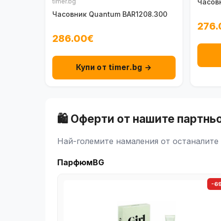
timer.bg
Часов
Часовник Quantum BAR1208.300
276.
286.00€
Купи от timer.bg →
🛍️ Оферти от нашите партнь
Най-големите намаления от останалите 
ПарфюмBG
-6