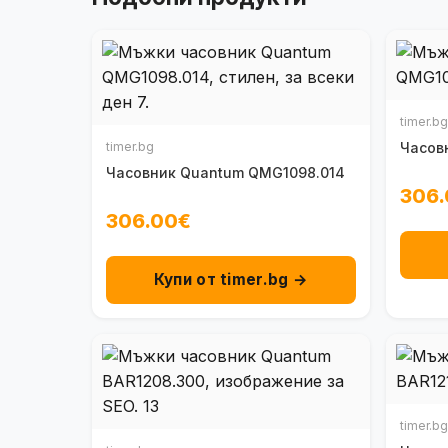
timer.bg
timer.bg
Часов
Часовник Quantum QMG1098.014
306
306.00€
Купи от timer.bg →
timer.bg