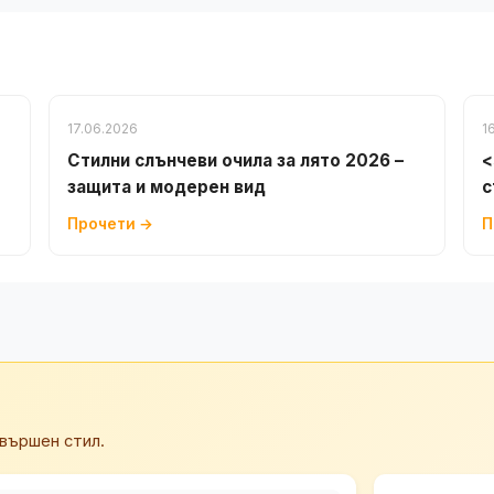
17.06.2026
1
Стилни слънчеви очила за лято 2026 –
<
защита и модерен вид
с
Прочети →
П
вършен стил.