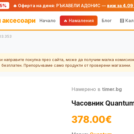
75%
🔥 Оферта на деня:
РЪКАВЕЛИ АДОНИС —
виж за 4.09
 аксесоари
Начало
🔥 Намаления
Блог
🧮 Ка
03.353
ли направите покупка през сайта, може да получим малка комисион
а безплатен. Препоръчваме само продукти от проверени магазини.
Намерено в
timer.bg
Часовник Quantu
378.00€