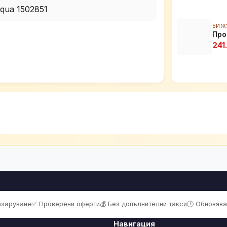
БИЖ
Про
241
пазаруване
✅ Проверени оферти
💰 Без допълнителни такси
🕒 Обновява
Навигация