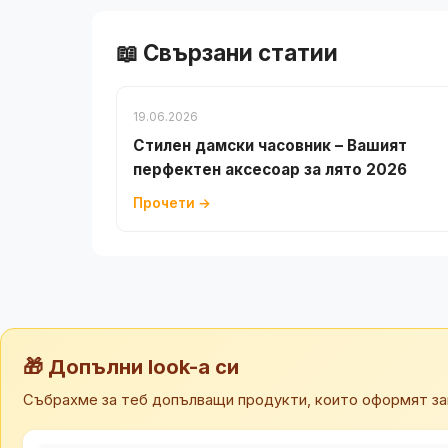
📖 Свързани статии
19.06.2026
Стилен дамски часовник – Вашият
перфектен аксесоар за лято 2026
Прочети →
🎁 Допълни look-а си
Събрахме за теб допълващи продукти, които оформят за