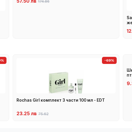
57.50 лв
174.86
Sa
же
12
9%
-69%
Ши
пт
9.
Rochas Girl комплект 3 части 100 мл - EDT
23.25 лв
75.62