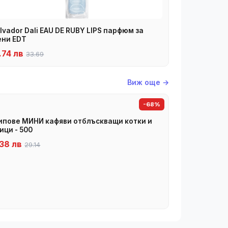
lvador Dali EAU DE RUBY LIPS парфюм за
ни EDT
.74 лв
33.69
Виж още →
-68%
пове МИНИ кафяви отблъскващи котки и
ици - 500
38 лв
29.14