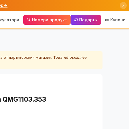
 € →
×
лкулатори
🔍 Намери продукт
🎁 Подарък
🎟️ Купони
а от партньорския магазин. Това
не оскъпява
m QMG1103.353