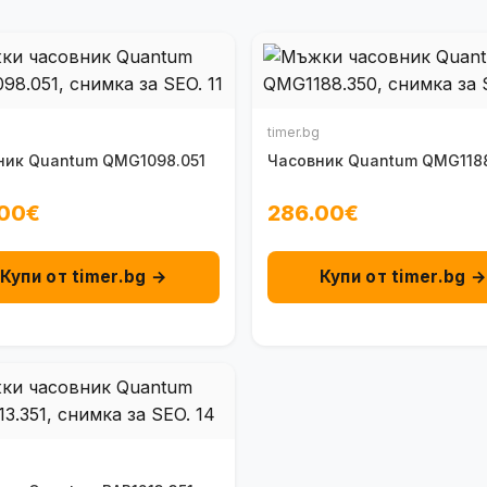
timer.bg
ник Quantum QMG1098.051
Часовник Quantum QMG118
.00€
286.00€
Купи от timer.bg →
Купи от timer.bg 