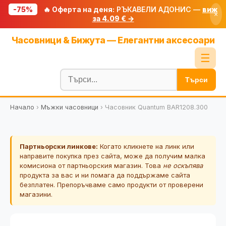
-75%
🔥 Оферта на деня:
РЪКАВЕЛИ АДОНИС —
виж
×
за 4.09 € →
Начало
Часовници & Бижута — Елегантни аксесоари
🔥 Намаления
☰
Блог
Търси
🧮 Калкулатори
Начало
›
Мъжки часовници
›
Часовник Quantum BAR1208.300
🔍 Намери продукт
🎁 Подарък
Партньорски линкове:
Когато кликнете на линк или
🎟️ Купони
направите покупка през сайта, може да получим малка
комисиона от партньорския магазин. Това
не оскъпява
продукта за вас и ни помага да поддържаме сайта
безплатен. Препоръчваме само продукти от проверени
магазини.