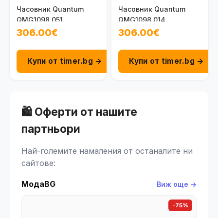
Часовник Quantum
Часовник Quantum
QMG1098.051
QMG1098.014
306.00€
306.00€
Купи от timer.bg →
Купи от timer.bg →
🛍️ Оферти от нашите
партньори
Най-големите намаления от останалите ни
сайтове:
МодаBG
Виж още →
-75%