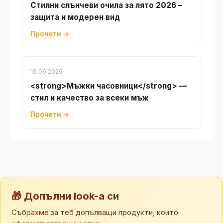
Стилни слънчеви очила за лято 2026 –
защита и модерен вид
Прочети →
16.06.2026
<strong>Мъжки часовници</strong> —
стил и качество за всеки мъж
Прочети →
🎁 Допълни look-а си
Събрахме за теб допълващи продукти, които