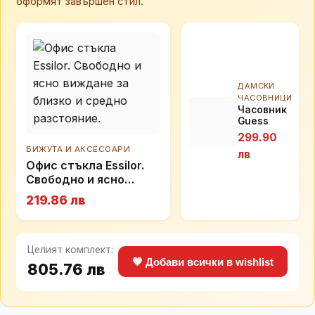
оформят завършен стил.
ДАМСКИ
ЧАСОВНИЦИ
Часовник
Guess
GW0618L3
299.90
БИЖУТА И АКСЕСОАРИ
лв
Офис стъкла Essilor.
Свободно и ясно
виждане за близко и
219.86 лв
средно разстояние.
Целият комплект:
💗 Добави всички в wishlist
805.76 лв