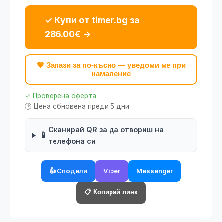
✓ Купи от timer.bg за
286.00€ →
💖 Запази за по-късно — уведоми ме при
намаление
✓ Проверена оферта
🕑 Цена обновена преди 5 дни
Сканирай QR за да отвориш на
📱
телефона си
👍 Сподели
Viber
Messenger
📋 Копирай линк