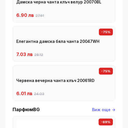
Дамска черна чанта клъч велур 20070BL
6.90 лв
27.61
-75%
Елегантна дамска бяла чанта 20047WH
7.03 лв
28.12
-75%
Червена вечерна чанта клъч 20061RD
6.01 лв
24.03
ПарфюмBG
Виж още →
-69%