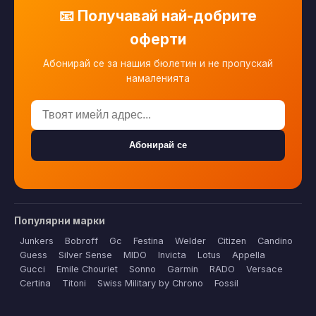
📧 Получавай най-добрите
оферти
Абонирай се за нашия бюлетин и не пропускай
намаленията
Абонирай се
Популярни марки
Junkers
Bobroff
Gc
Festina
Welder
Citizen
Candino
Guess
Silver Sense
MIDO
Invicta
Lotus
Appella
Gucci
Emile Chouriet
Sonno
Garmin
RADO
Versace
Certina
Titoni
Swiss Military by Chrono
Fossil