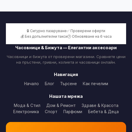
🔒 Сигурно пазаруване
✅ Проверени оферти
💰 Без допълнителни такси
🕒 Обновяване на 6 часа
Часовници & Бижута — Елегантни аксесоари
Часовници и бижута от проверени магазини. Сравнете цени
на пръстени, гривни, колиета и часовници онлайн.
Навигация
Начало
Блог
Търсене
Как печелим
Нашата мрежа
Мода & Стил
Дом & Ремонт
Здраве & Красота
Електроника
Спорт
Парфюми
Бебета & Деца