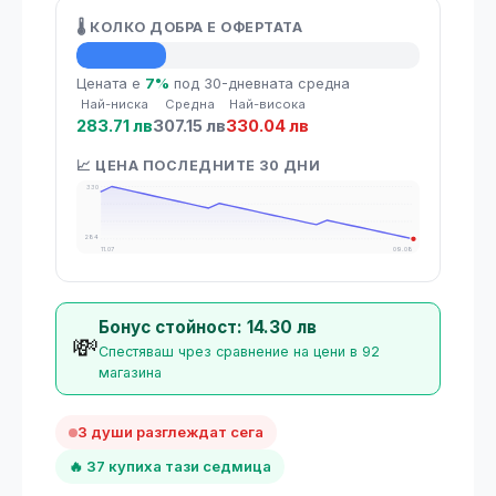
🌡️ КОЛКО ДОБРА Е ОФЕРТАТА
💡 Средна цена
Цената е
7%
под 30-дневната средна
Най-ниска
Средна
Най-висока
283.71 лв
307.15 лв
330.04 лв
📈 ЦЕНА ПОСЛЕДНИТЕ 30 ДНИ
330
284
11.07
09.08
Бонус стойност: 14.30 лв
💸
Спестяваш чрез сравнение на цени в 92
магазина
3 души разглеждат сега
🔥 37 купиха тази седмица