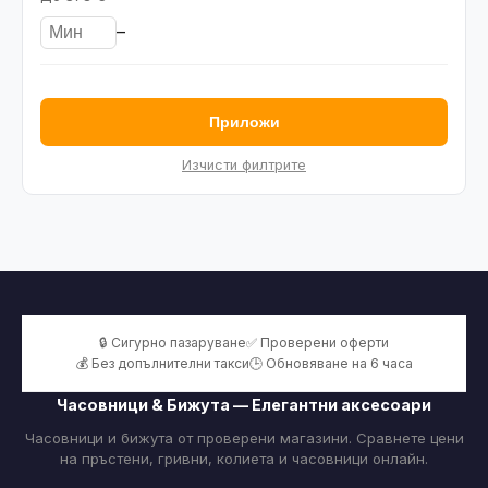
–
Приложи
Изчисти филтрите
🔒 Сигурно пазаруване
✅ Проверени оферти
💰 Без допълнителни такси
🕒 Обновяване на 6 часа
Часовници & Бижута — Елегантни аксесоари
Часовници и бижута от проверени магазини. Сравнете цени
на пръстени, гривни, колиета и часовници онлайн.