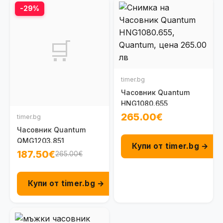
-29%
🛒
timer.bg
Часовник Quantum
HNG1080.655
265.00€
timer.bg
Часовник Quantum
QMG1203.851
Купи от timer.bg →
187.50€
265.00€
Купи от timer.bg →