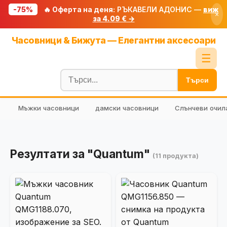
-75%
🔥 Оферта на деня:
РЪКАВЕЛИ АДОНИС —
виж
×
за 4.09 € →
Начало
Часовници & Бижута — Елегантни аксесоари
🔥 Намаления
☰
Блог
Търси
🧮 Калкулатори
Мъжки часовници
дамски часовници
Слънчеви очил
🔍 Намери продукт
🎁 Подарък
🎟️ Купони
Резултати за "Quantum"
(11 продукта)