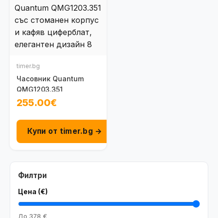
timer.bg
Часовник Quantum
QMG1203.351
255.00€
Купи от timer.bg →
Филтри
Цена (€)
До
378 €