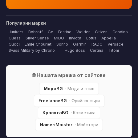
Популярни марки
Junkers
Bobroff
Gc
Festina
Welder
Citizen
Candino
Guess
Silver Sense
MIDO
Invicta
Lotus
Appella
Gucci
Emile Chouriet
Sonno
Garmin
RADO
Versace
Swiss Military by Chrono
Hugo Boss
Certina
Titoni
🌐 Нашата мрежа от сайтове
МодаBG
· Мода и стил
FreelanceBG
· Фрийлансъри
КрасотаBG
· Козметика
NameriMaistor
· Майстори