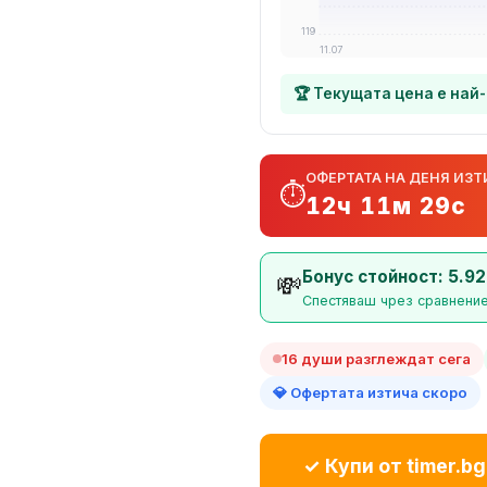
119
11.07
🏆 Текущата цена е най
ОФЕРТАТА НА ДЕНЯ ИЗТ
⏱️
12ч 11м 28с
Бонус стойност: 5.92
💸
Спестяваш чрез сравнение
16 души разглеждат сега
💎 Офертата изтича скоро
✓ Купи от timer.bg