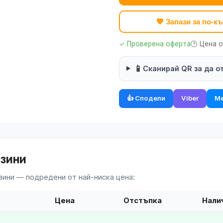
💖 Запази за по-
✓ Проверена оферта
🕑 Цена 
📱
Сканирай QR за да о
👍 Сподели
Viber
Me
азини
зини — подредени от най-ниска цена:
Цена
Отстъпка
Нали