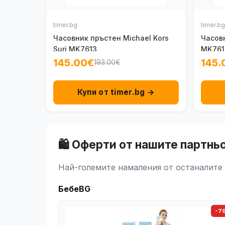
timer.bg
timer.bg
Часовник пръстен Michael Kors
Часовн
Suri MK7613
MK761
145.00€
145.
193.00€
Купи от timer.bg →
🛍️ Оферти от нашите партнь
Най-големите намаления от останалите 
БебеBG
-7