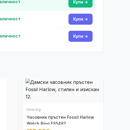
наличност
Купи →
наличност
Купи →
наличност
Купи →
timer.bg
Часовник пръстен Fossil Harlow
Watch Ring ES5482