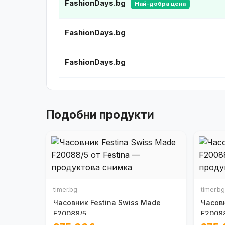
FashionDays.bg
Най-добра цена
FashionDays.bg
FashionDays.bg
Подобни продукти
timer.bg
timer.bg
Часовник Festina Swiss Made
Часовн
F20088/5
F20088