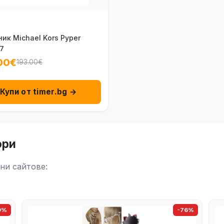
ик Michael Kors Pyper
7
00€
193.00€
Купи от timer.bg →
ори
ни сайтове:
9%
-76%