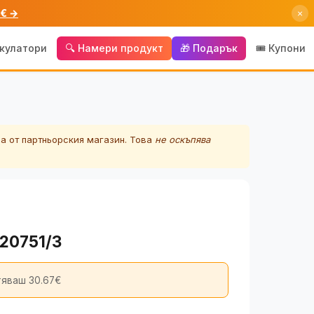
 € →
×
лкулатори
🔍 Намери продукт
🎁 Подарък
🎟️ Купони
а от партньорския магазин. Това
не оскъпява
F20751/3
яваш 30.67€