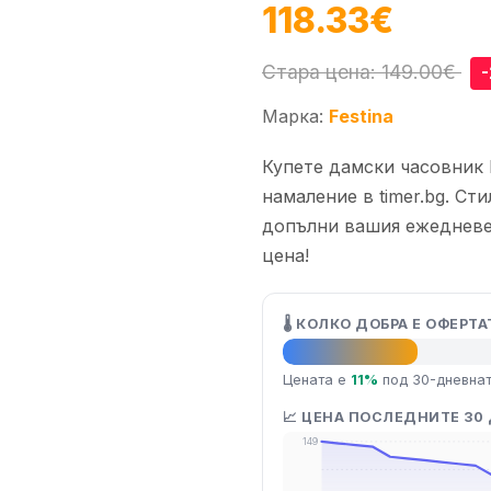
118.33€
Стара цена: 149.00€
Марка:
Festina
Купете дамски часовник Fe
намаление в timer.bg. Ст
допълни вашия ежедневе
цена!
🌡️ КОЛКО ДОБРА Е ОФЕРТА
👍 Добра оферта
Цената е
11%
под 30-дневна
📈 ЦЕНА ПОСЛЕДНИТЕ 30
149