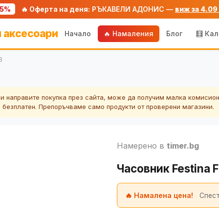
75%
🔥 Оферта на деня:
РЪКАВЕЛИ АДОНИС —
виж за 4.09
 аксесоари
Начало
🔥 Намаления
Блог
🧮 Ка
3
ли направите покупка през сайта, може да получим малка комисион
а безплатен. Препоръчваме само продукти от проверени магазини.
Намерено в
timer.bg
Часовник Festina 
🔥 Намалена цена!
Спест