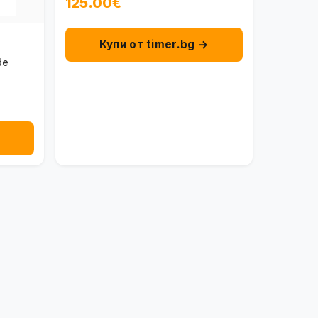
125.00€
Купи от timer.bg →
de
→