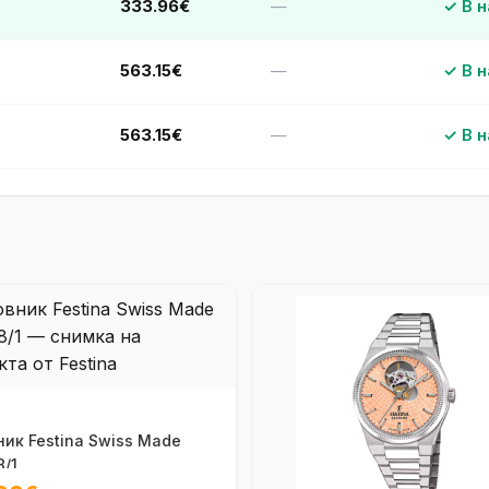
333.96€
—
✓ В 
563.15€
—
✓ В 
563.15€
—
✓ В 
ик Festina Swiss Made
/1