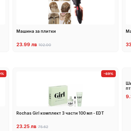
Машина за плитки
Ма
23.99 лв
3
102.00
9%
-69%
Ши
пт
9.
Rochas Girl комплект 3 части 100 мл - EDT
23.25 лв
75.62