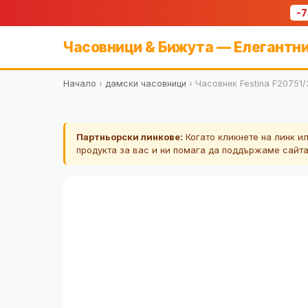
-
Часовници & Бижута — Елегантни
Начало
›
дамски часовници
›
Часовник Festina F20751/
Партньорски линкове:
Когато кликнете на линк и
продукта за вас и ни помага да поддържаме сайт