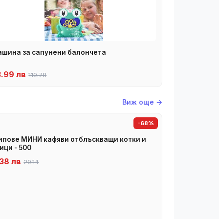
шина за сапунени балончета
3.99 лв
119.78
Виж още →
-68%
пове МИНИ кафяви отблъскващи котки и
ици - 500
38 лв
29.14