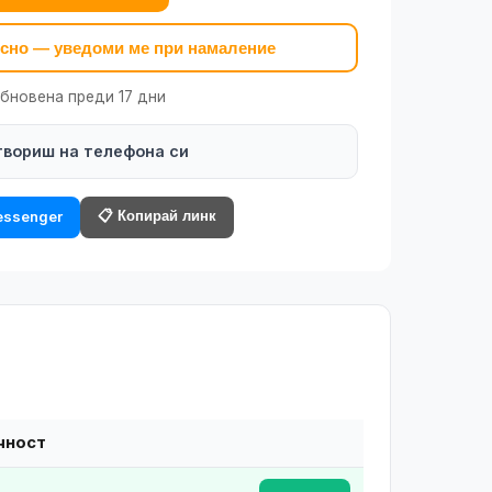
късно — уведоми ме при намаление
обновена преди 17 дни
твориш на телефона си
📋 Копирай линк
ssenger
чност