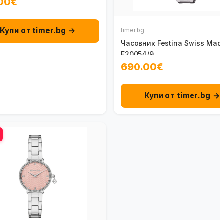
00€
Купи от timer.bg →
timer.bg
Часовник Festina Swiss Ma
F20054/9
690.00€
Купи от timer.bg 