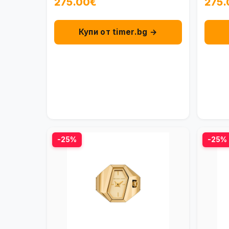
275.00€
275.
Купи от timer.bg →
-25%
-25%