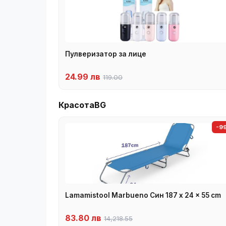
Пулверизатор за лице
24.99 лв
119.00
КрасотаBG
-9
Lamamistool Marbueno Син 187 x 24 x 55 cm
83.80 лв
14,218.55