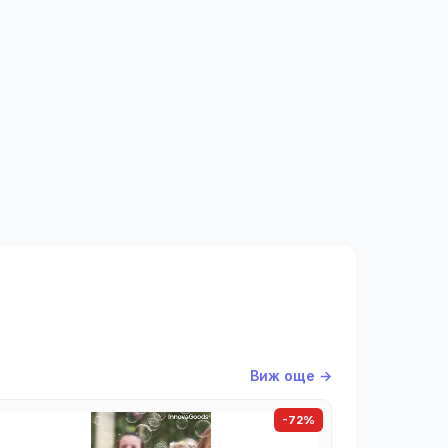
Виж още →
-72%