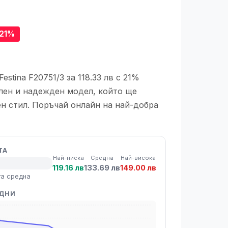
-21%
stina F20751/3 за 118.33 лв с 21%
илен и надежден модел, който ще
н стил. Поръчай онлайн на най-добра
ТА
Най-ниска
Средна
Най-висока
119.16 лв
133.69 лв
149.00 лв
та средна
 ДНИ