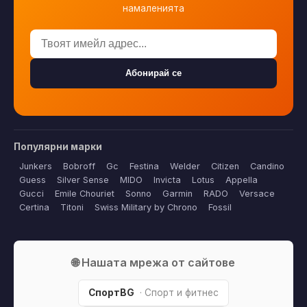
намаленията
Абонирай се
Популярни марки
Junkers
Bobroff
Gc
Festina
Welder
Citizen
Candino
Guess
Silver Sense
MIDO
Invicta
Lotus
Appella
Gucci
Emile Chouriet
Sonno
Garmin
RADO
Versace
Certina
Titoni
Swiss Military by Chrono
Fossil
🌐 Нашата мрежа от сайтове
СпортBG
· Спорт и фитнес