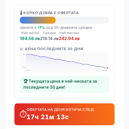
🌡️ КОЛКО ДОБРА Е ОФЕРТАТА
👍 Добра оферта
Цената е
11%
под 30-дневната средна
Най-ниска
Средна
Най-висока
194.56 лв
219.14 лв
242.94 лв
📈 ЦЕНА ПОСЛЕДНИТЕ 30 ДНИ
243
195
10.07
08.08
🏆 Текущата цена е най-ниската за
последните 30 дни!
ОФЕРТАТА НА ДЕНЯ ИЗТИЧА СЛЕД:
⏱️
17ч 21м 12с