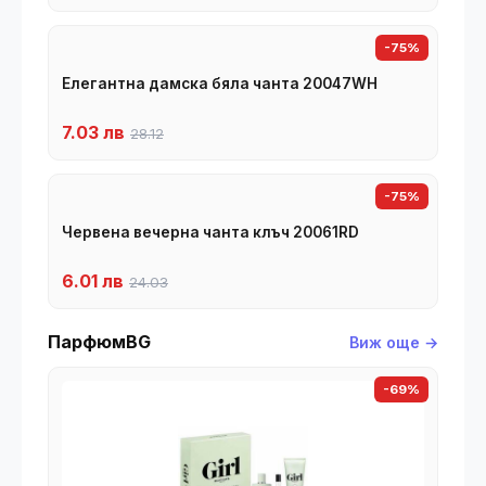
-75%
Елегантна дамска бяла чанта 20047WH
7.03 лв
28.12
-75%
Червена вечерна чанта клъч 20061RD
6.01 лв
24.03
ПарфюмBG
Виж още →
-69%