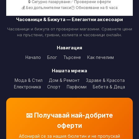
🔒 Сигурно пазаруване
✅ Проверени оферти
💰 Без допълнителни такси
🕒 Обновяване на 6 часа
Часовници & Бижута — Елегантни аксесоари
Часовници и бижута от проверени магазини. Сравнете цени
на пръстени, гривни, колиета и часовници онлайн.
Навигация
Начало
Блог
Търсене
Как печелим
Нашата мрежа
Мода & Стил
Дом & Ремонт
Здраве & Красота
Електроника
Спорт
Парфюми
Бебета & Деца
📧 Получавай най-добрите
оферти
Абонирай се за нашия бюлетин и не пропускай