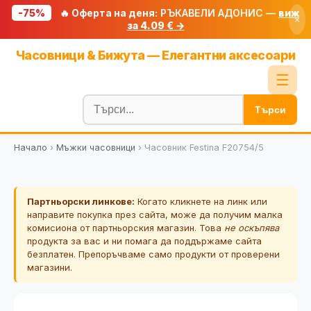
-75%
🔥 Оферта на деня:
РЪКАВЕЛИ АДОНИС —
виж
×
за 4.09 € →
Начало
Часовници & Бижута — Елегантни аксесоари
🔥 Намаления
☰
Блог
Търси
🧮 Калкулатори
Начало
›
Мъжки часовници
›
Часовник Festina F20754/5
🔍 Намери продукт
🎁 Подарък
Партньорски линкове:
Когато кликнете на линк или
🎟️ Купони
направите покупка през сайта, може да получим малка
комисиона от партньорския магазин. Това
не оскъпява
продукта за вас и ни помага да поддържаме сайта
безплатен. Препоръчваме само продукти от проверени
магазини.