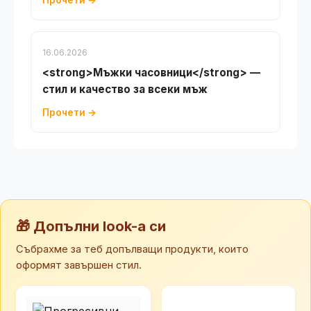
Прочети →
16.06.2026
<strong>Мъжки часовници</strong> —
стил и качество за всеки мъж
Прочети →
🎁 Допълни look-а си
Събрахме за теб допълващи продукти, които
оформят завършен стил.