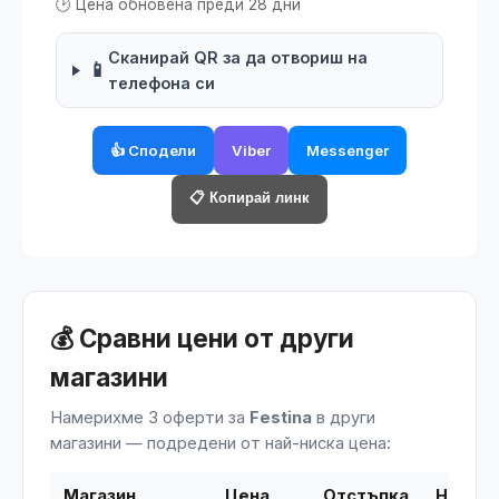
🕑 Цена обновена преди 28 дни
Сканирай QR за да отвориш на
📱
телефона си
👍 Сподели
Viber
Messenger
📋 Копирай линк
💰 Сравни цени от други
магазини
Намерихме 3 оферти за
Festina
в други
магазини — подредени от най-ниска цена:
Магазин
Цена
Отстъпка
Наличн