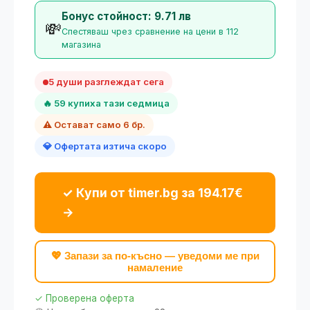
Бонус стойност: 9.71 лв
💸
Спестяваш чрез сравнение на цени в 112
магазина
5 души разглеждат сега
🔥 59 купиха тази седмица
⚠️ Остават само 6 бр.
💎 Офертата изтича скоро
✓ Купи от timer.bg за 194.17€
→
💖 Запази за по-късно — уведоми ме при
намаление
✓ Проверена оферта