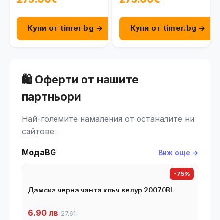
Купи от timer.bg →
Купи от timer.bg →
🛍️ Оферти от нашите
партньори
Най-големите намаления от останалите ни
сайтове:
МодаBG
Виж още →
-75%
Дамска черна чанта клъч велур 20070BL
6.90 лв
27.61