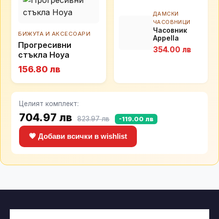
ДАМСКИ
ЧАСОВНИЦИ
Часовник
БИЖУТА И АКСЕСОАРИ
Appella
Прогресивни
L50025.1113DQ
354.00 лв
стъкла Hoya
156.80 лв
Целият комплект:
704.97 лв
823.97 лв
-119.00 лв
💗 Добави всички в wishlist