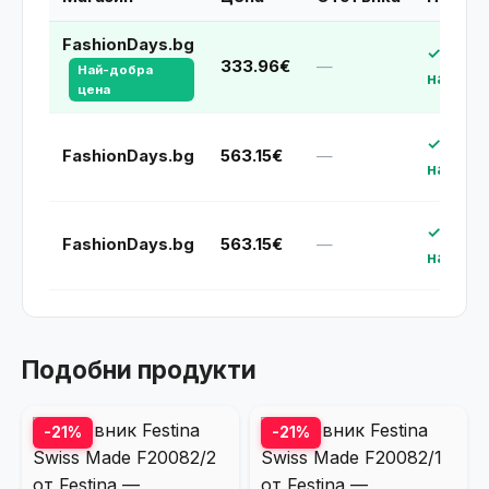
FashionDays.bg
✓ В
333.96€
—
Най-добра
наличн
цена
✓ В
FashionDays.bg
563.15€
—
наличн
✓ В
FashionDays.bg
563.15€
—
наличн
Подобни продукти
-21%
-21%