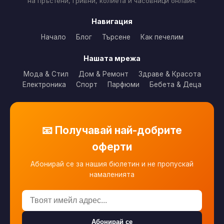
на пръстени, гривни, колиета и часовници онлайн.
Навигация
Начало
Блог
Търсене
Как печелим
Нашата мрежа
Мода & Стил
Дом & Ремонт
Здраве & Красота
Електроника
Спорт
Парфюми
Бебета & Деца
📧 Получавай най-добрите
оферти
Абонирай се за нашия бюлетин и не пропускай
намаленията
Абонирай се