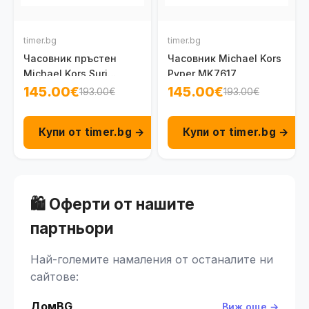
timer.bg
timer.bg
Часовник пръстен
Часовник Michael Kors
Michael Kors Suri
Pyper MK7617
MK7613
145.00€
145.00€
193.00€
193.00€
Купи от timer.bg →
Купи от timer.bg →
🛍️ Оферти от нашите
партньори
Най-големите намаления от останалите ни
сайтове:
ДомBG
Виж още →