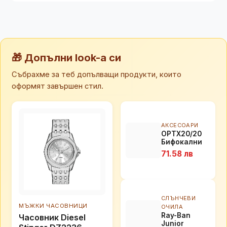
🎁 Допълни look-а си
Събрахме за теб допълващи продукти, които
оформят завършен стил.
АКСЕСОАРИ
OPTX20/20
Бифокални
диоптрични
71.58 лв
залепващи
сегменти за
многократна
употреба
СЛЪНЧЕВИ
МЪЖКИ ЧАСОВНИЦИ
ОЧИЛА
Ray-Ban
Часовник Diesel
Junior