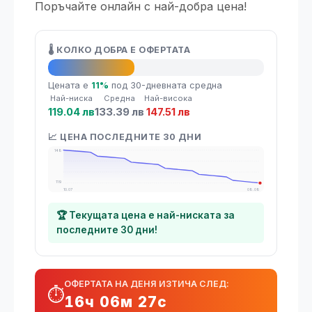
Поръчайте онлайн с най-добра цена!
🌡️ КОЛКО ДОБРА Е ОФЕРТАТА
👍 Добра оферта
Цената е
11%
под 30-дневната средна
Най-ниска
Средна
Най-висока
119.04 лв
133.39 лв
147.51 лв
📈 ЦЕНА ПОСЛЕДНИТЕ 30 ДНИ
148
119
10.07
08.08
🏆 Текущата цена е най-ниската за
последните 30 дни!
ОФЕРТАТА НА ДЕНЯ ИЗТИЧА СЛЕД:
⏱️
16ч 06м 26с