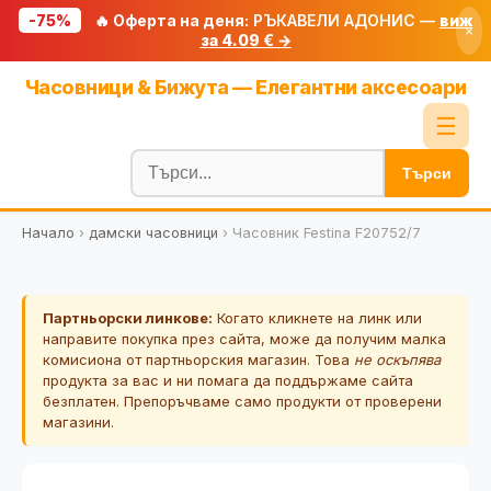
-75%
🔥 Оферта на деня:
РЪКАВЕЛИ АДОНИС —
виж
×
за 4.09 € →
Начало
Часовници & Бижута — Елегантни аксесоари
🔥 Намаления
☰
Блог
Търси
🧮 Калкулатори
Начало
›
дамски часовници
›
Часовник Festina F20752/7
🔍 Намери продукт
🎁 Подарък
Партньорски линкове:
Когато кликнете на линк или
🎟️ Купони
направите покупка през сайта, може да получим малка
комисиона от партньорския магазин. Това
не оскъпява
продукта за вас и ни помага да поддържаме сайта
безплатен. Препоръчваме само продукти от проверени
магазини.