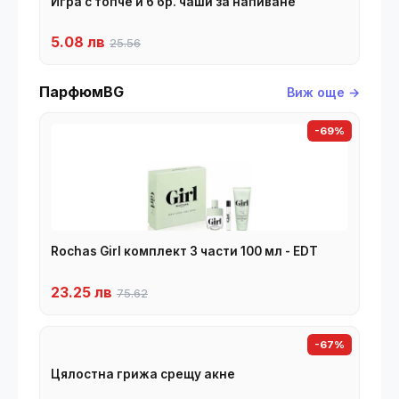
Игра с топче и 6 бр. чаши за напиване
5.08 лв
25.56
ПарфюмBG
Виж още →
-69%
Rochas Girl комплект 3 части 100 мл - EDT
23.25 лв
75.62
-67%
Цялостна грижа срещу акне