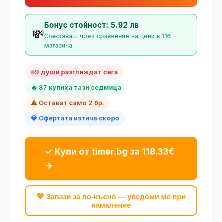
Бонус стойност: 5.92 лв
💸
Спестяваш чрез сравнение на цени в 116
магазина
9 души разглеждат сега
🔥 87 купиха тази седмица
⚠️ Остават само 2 бр.
💎 Офертата изтича скоро
✓ Купи от timer.bg за 118.33€
→
💖 Запази за по-късно — уведоми ме при
намаление