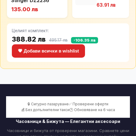
Stinger DZ2236
RY1058 4064
63.91 лв
47 детска
135.00 лв
унисекс
рамка за 8-
12г.
Целият комплект:
388.82 лв
495.17 лв
-106.35 лв
💗 Добави всички в wishlist
🔒 Сигурно пазаруване
✅ Проверени оферти
💰 Без допълнителни такси
🕒 Обновяване на 6 часа
Часовници & Бижута — Елегантни аксесоари
Часовници и бижута от проверени магазини. Сравнете цени