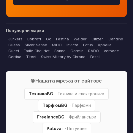
Популярни марки
Junkers
Bobroff
Gc
Festina
Welder
Citizen
Candino
Guess
Silver Sense
MIDO
Invicta
Lotus
Appella
Gucci
Emile Chouriet
Sonno
Garmin
RADO
Versace
Certina
Titoni
Swiss Military by Chrono
Fossil
🌐 Нашата мрежа от сайтове
ТехникаBG
· Техника и електроника
ПарфюмBG
· Парфюми
FreelanceBG
· Фрийлансъри
Patuvai
· Пътуване