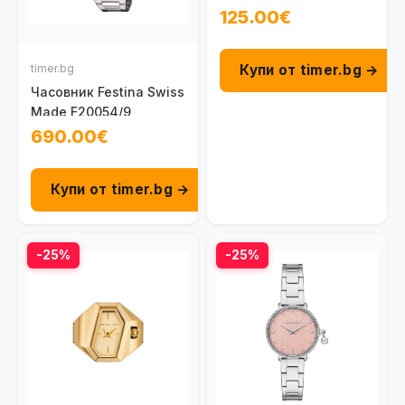
Ring ES5482
125.00€
Купи от timer.bg →
timer.bg
Часовник Festina Swiss
Made F20054/9
690.00€
Купи от timer.bg →
-25%
-25%