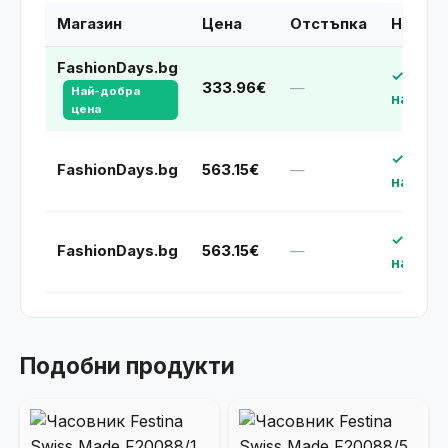
Магазин
Цена
Отстъпка
Наличн
FashionDays.bg
✓ В
333.96€
—
Най-добра
наличн
цена
✓ В
FashionDays.bg
563.15€
—
наличн
✓ В
FashionDays.bg
563.15€
—
наличн
Подобни продукти