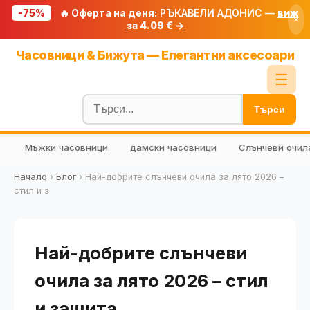
-75%
🔥 Оферта на деня:
РЪКАВЕЛИ АДОНИС —
виж
×
за 4.09 € →
Начало
Часовници & Бижута — Елегантни аксесоари
🔥 Намаления
☰
Блог
Търси
🧮 Калкулатори
Мъжки часовници
дамски часовници
Слънчеви очил
🔍 Намери продукт
🎁 Подарък
Начало
›
Блог
›
Най-добрите слънчеви очила за лято 2026 –
стил и з
🎟️ Купони
Най-добрите слънчеви
очила за лято 2026 – стил
и защита