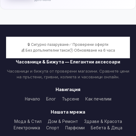
🔒 Сигурно пазаруване
✅ Проверени оферти
💰 Без допълнителни такси
🕒 Обновяване на 6 часа
Часовници & Бижута — Елегантни аксесоари
Часовници и бижута от проверени магазини. Сравнете цени
на пръстени, гривни, колиета и часовници онлайн.
Навигация
Начало
Блог
Търсене
Как печелим
Нашата мрежа
Мода & Стил
Дом & Ремонт
Здраве & Красота
Електроника
Спорт
Парфюми
Бебета & Деца