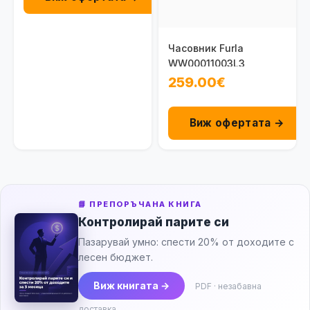
Часовник Furla
WW00011003L3
259.00€
Виж офертата →
📘 ПРЕПОРЪЧАНА КНИГА
Контролирай парите си
Пазарувай умно: спести 20% от доходите с
лесен бюджет.
Виж книгата →
PDF · незабавна
доставка