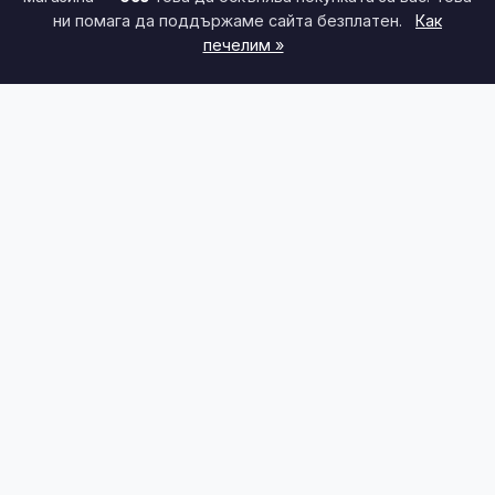
ни помага да поддържаме сайта безплатен.
Как
печелим »