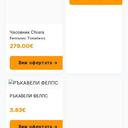
Часовник Chiara
Ferragni Timeless
R1953102501
279.00€
Виж офертата →
РЪКАВЕЛИ ФЕЛПС
3.83€
Виж офертата →