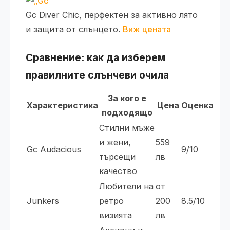
Gc Diver Chic, перфектен за активно лято
и защита от слънцето.
Виж цената
Сравнение: как да изберем
правилните слънчеви очила
За кого е
Характеристика
Цена
Оценка
подходящо
Стилни мъже
и жени,
559
Gc Audacious
9/10
търсещи
лв
качество
Любители на
от
Junkers
ретро
200
8.5/10
визията
лв