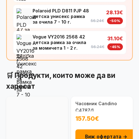
Polaroid PLD D811 PJP 48
28.13€
детска унисекс рамка
56.24€
-50%
за очила 7 - 10 г.
Vogue VY2016 2568 42
31.10€
детска рамка за очила
56.24€
-45%
за момичета 1 - 2 г.
🛒 Продукти, които може да ви
харесат
Часовник Candino
C4787/1
157.50€
Виж офертата →