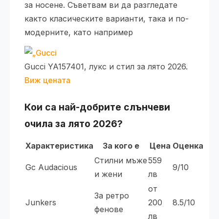
за носене. Съветвам ви да разгледате
както класическите варианти, така и по-
модерните, като например
Gucci YA157401, лукс и стил за лято 2026.
Виж цената
Кои са най-добрите слънчеви
очила за лято 2026?
Характеристика
За кого е
Цена
Оценка
Стилни мъже
559
Gc Audacious
9/10
и жени
лв
от
За ретро
Junkers
200
8.5/10
фенове
лв