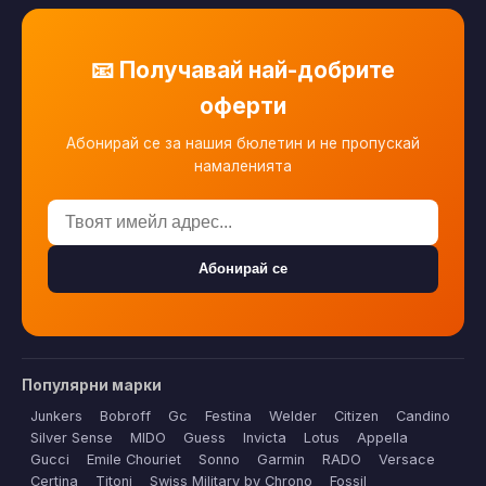
📧 Получавай най-добрите
оферти
Абонирай се за нашия бюлетин и не пропускай
намаленията
Абонирай се
Популярни марки
Junkers
Bobroff
Gc
Festina
Welder
Citizen
Candino
Silver Sense
MIDO
Guess
Invicta
Lotus
Appella
Gucci
Emile Chouriet
Sonno
Garmin
RADO
Versace
Certina
Titoni
Swiss Military by Chrono
Fossil