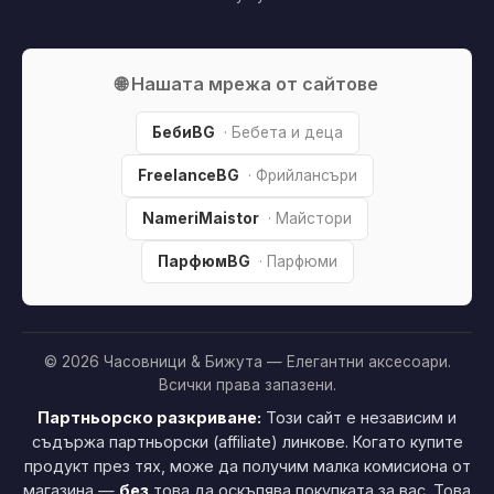
🌐 Нашата мрежа от сайтове
БебиBG
· Бебета и деца
FreelanceBG
· Фрийлансъри
NameriMaistor
· Майстори
ПарфюмBG
· Парфюми
© 2026 Часовници & Бижута — Елегантни аксесоари.
Всички права запазени.
Партньорско разкриване:
Този сайт е независим и
съдържа партньорски (affiliate) линкове. Когато купите
продукт през тях, може да получим малка комисиона от
магазина —
без
това да оскъпява покупката за вас. Това