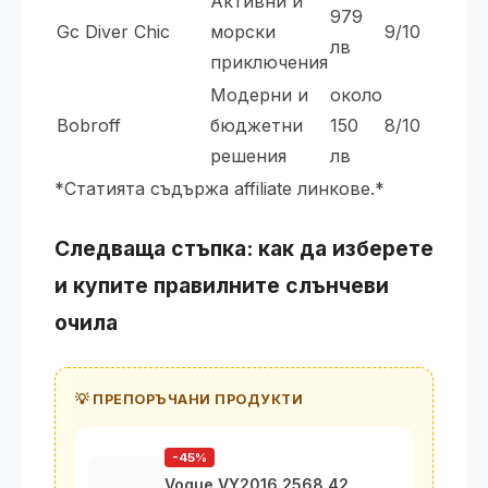
Активни и
979
Gc Diver Chic
морски
9/10
лв
приключения
Модерни и
около
Bobroff
бюджетни
150
8/10
решения
лв
*Статията съдържа affiliate линкове.*
Следваща стъпка: как да изберете
и купите правилните слънчеви
очила
💡 ПРЕПОРЪЧАНИ ПРОДУКТИ
-45%
Vogue VY2016 2568 42