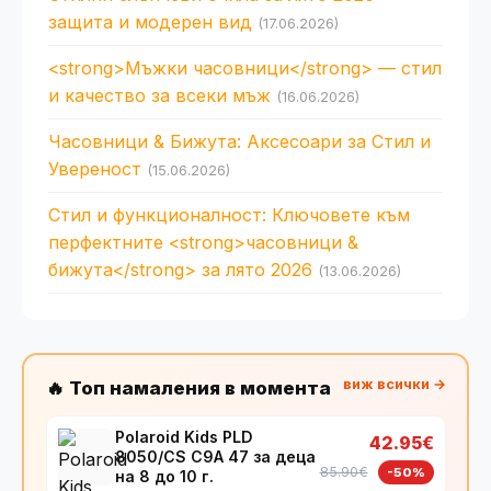
защита и модерен вид
(17.06.2026)
<strong>Мъжки часовници</strong> — стил
и качество за всеки мъж
(16.06.2026)
Часовници & Бижута: Аксесоари за Стил и
Увереност
(15.06.2026)
Стил и функционалност: Ключовете към
перфектните <strong>часовници &
бижута</strong> за лято 2026
(13.06.2026)
виж всички →
🔥 Топ намаления в момента
Polaroid Kids PLD
42.95€
8050/CS C9A 47 за деца
85.90€
-50%
на 8 до 10 г.