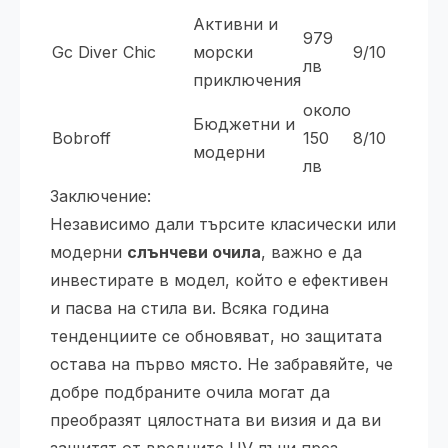
Активни и
979
Gc Diver Chic
морски
9/10
лв
приключения
около
Бюджетни и
Bobroff
150
8/10
модерни
лв
Заключение:
Независимо дали търсите класически или
модерни
слънчеви очила
, важно е да
инвестирате в модел, който е ефективен
и пасва на стила ви. Всяка година
тенденциите се обновяват, но защитата
остава на първо място. Не забравяйте, че
добре подбраните очила могат да
преобразят цялостната ви визия и да ви
защитят от вредните UV лъчи през