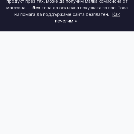
продукт през тях, може да получим малка комисиона от
магазина —
без
това да оскъпява покупката за вас. Това
ни помага да поддържаме сайта безплатен.
Как
печелим »