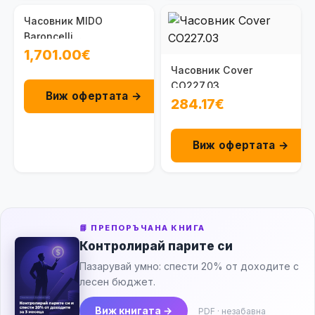
Часовник MIDO
Baroncelli
M0413073629600
1,701.00€
Часовник Cover
CO227.03
Виж офертата →
284.17€
Виж офертата →
📘 ПРЕПОРЪЧАНА КНИГА
Контролирай парите си
Пазарувай умно: спести 20% от доходите с
лесен бюджет.
Виж книгата →
PDF · незабавна