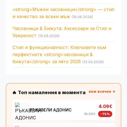
<strong>Мъжки часовници</strong> — стил
и качество за всеки мъж
(16.06.2026)
Часовници & Бижута: Аксесоари за Стил и
Увереност
(15.06.2026)
Стил и функционалност: Ключовете към
перфектните <strong>часовници &
бижута</strong> за лято 2026
(13.06.2026)
виж всички →
🔥 Топ намаления в момента
4.09€
РЪКАВЕЛИ АДОНИС
16.36€
-75%