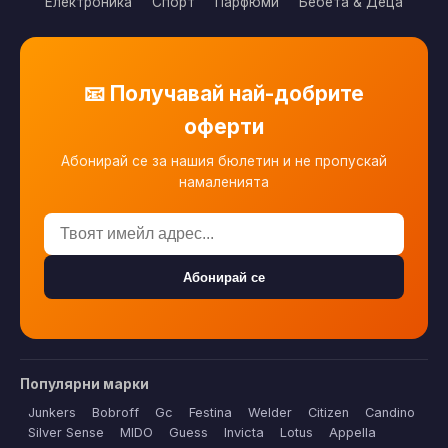
Електроника
Спорт
Парфюми
Бебета & Деца
📧 Получавай най-добрите
оферти
Абонирай се за нашия бюлетин и не пропускай
намаленията
Абонирай се
Популярни марки
Junkers
Bobroff
Gc
Festina
Welder
Citizen
Candino
Silver Sense
MIDO
Guess
Invicta
Lotus
Appella