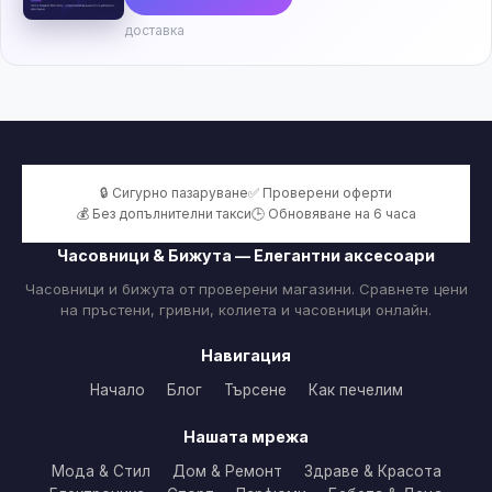
доставка
🔒 Сигурно пазаруване
✅ Проверени оферти
💰 Без допълнителни такси
🕒 Обновяване на 6 часа
Часовници & Бижута — Елегантни аксесоари
Часовници и бижута от проверени магазини. Сравнете цени
на пръстени, гривни, колиета и часовници онлайн.
Навигация
Начало
Блог
Търсене
Как печелим
Нашата мрежа
Мода & Стил
Дом & Ремонт
Здраве & Красота