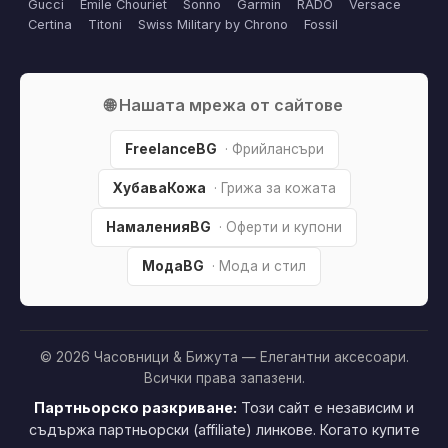
Gucci
Emile Chouriet
Sonno
Garmin
RADO
Versace
Certina
Titoni
Swiss Military by Chrono
Fossil
🌐 Нашата мрежа от сайтове
FreelanceBG
· Фрийлансъри
ХубаваКожа
· Грижа за кожата
НамаленияBG
· Оферти и купони
МодаBG
· Мода и стил
© 2026 Часовници & Бижута — Елегантни аксесоари.
Всички права запазени.
Партньорско разкриване:
Този сайт е независим и
съдържа партньорски (affiliate) линкове. Когато купите