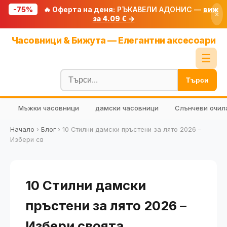
-75%
🔥 Оферта на деня:
РЪКАВЕЛИ АДОНИС —
виж
×
за 4.09 € →
Начало
Часовници & Бижута — Елегантни аксесоари
🔥 Намаления
☰
Блог
Търси
🧮 Калкулатори
Мъжки часовници
дамски часовници
Слънчеви очил
🔍 Намери продукт
🎁 Подарък
Начало
›
Блог
›
10 Стилни дамски пръстени за лято 2026 –
Избери св
🎟️ Купони
10 Стилни дамски
пръстени за лято 2026 –
Избери своята