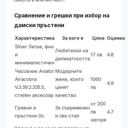
Сравнение и грешки при избор на
дамски пръстени
Характеристика
За кого е
Цена
Оценка
Silver Sense, фин
Любителки на
и
17 лв
4.8
деликатността
минималистичен
Часовник Aviator
Модерните
Airacobra
жени, които
1060
4.9
V.3.39.2.335.5,
ценят
лв
стилен аксесоар
качество
от 200
Гривни и
За съвременен
лв
4.7
пръстени Gc
и лек стил
нагоре