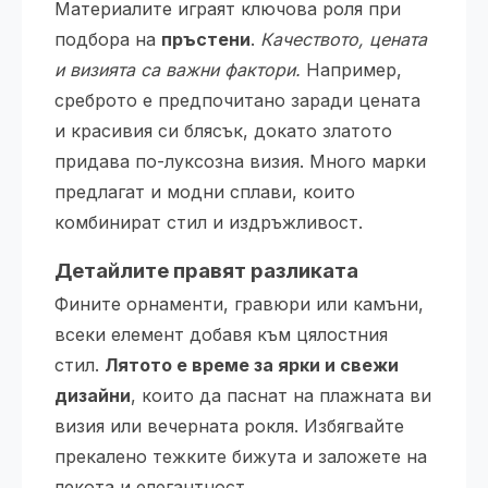
Материалите играят ключова роля при
подбора на
пръстени
.
Качеството, цената
и визията са важни фактори.
Например,
среброто е предпочитано заради цената
и красивия си блясък, докато златото
придава по-луксозна визия. Много марки
предлагат и модни сплави, които
комбинират стил и издръжливост.
Детайлите правят разликата
Фините орнаменти, гравюри или камъни,
всеки елемент добавя към цялостния
стил.
Лятото е време за ярки и свежи
дизайни
, които да паснат на плажната ви
визия или вечерната рокля. Избягвайте
прекалено тежките бижута и заложете на
лекота и елегантност.