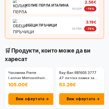
2.56€
КОЛИЕ ПЕРЛА ИТАЛИНА
10.22€
-75%
3.19€
ОБЕЦИ ПРЪЧИЦИ
12.78€
-75%
🛒 Продукти, които може да ви
харесат
Часовник Pierre
Ray-Ban RB1605 3777
Lannier Metropolitain
47 детска рамка за
248D439
очила за момиче 8 - 12
105.00€
53.26€
г.
Виж офертата →
Виж офертата →