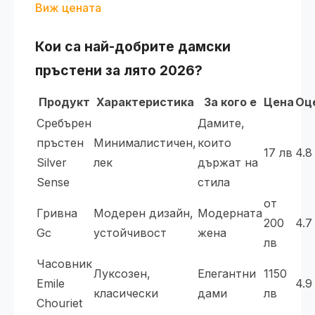
Виж цената
Кои са най-добрите дамски
пръстени за лято 2026?
Продукт
Характеристика
За кого е
Цена
Оц
Сребърен
Дамите,
пръстен
Минималистичен,
които
17 лв
4.8
Silver
лек
държат на
Sense
стила
от
Гривна
Модерен дизайн,
Модерната
200
4.7
Gc
устойчивост
жена
лв
Часовник
Луксозен,
Елегантни
1150
Emile
4.9
класически
дами
лв
Chouriet