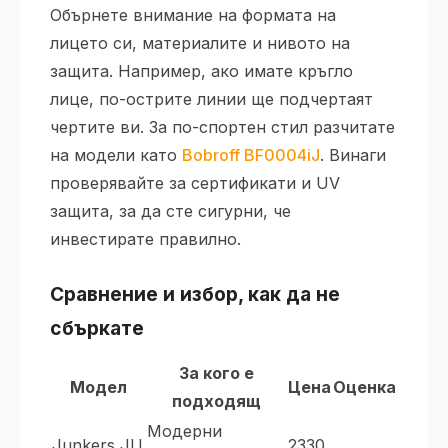
Обърнете внимание на формата на
лицето си, материалите и нивото на
защита. Например, ако имате кръгло
лице, по-острите линии ще подчертаят
чертите ви. За по-спортен стил разчитате
на модели като
Bobroff BF0004iJ
. Винаги
проверявайте за сертификати и UV
защита, за да сте сигурни, че
инвестирате правилно.
Сравнение и избор, как да не
сбъркате
За кого е
Модел
Цена
Оценка
подходящ
Модерни
Junkers JU
2330