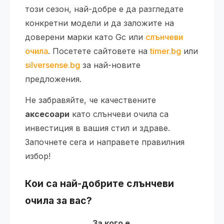
този сезон, най-добре е да разгледате
конкретни модели и да заложите на
доверени марки като Gc или
слънчеви
очила
. Посетете сайтовете на
timer.bg
или
silversense.bg
за най-новите
предложения.
Не забравяйте, че качествените
аксесоари
като слънчеви очила са
инвестиция в вашия стил и здраве.
Започнете сега и направете правилния
избор!
Кои са най-добрите слънчеви
очила за вас?
За кого е