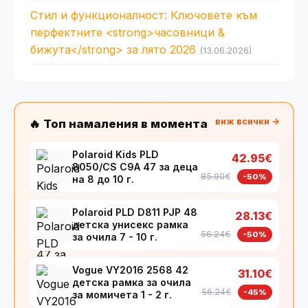
Стил и функционалност: Ключовете към
перфектните <strong>часовници &
бижута</strong> за лято 2026
(13.06.2026)
виж всички →
🔥 Топ намаления в момента
Polaroid Kids PLD
42.95€
8050/CS C9A 47 за деца
85.90€
-50%
на 8 до 10 г.
Polaroid PLD D811 PJP 48
28.13€
детска унисекс рамка
56.24€
-50%
за очила 7 - 10 г.
Vogue VY2016 2568 42
31.10€
детска рамка за очила
56.24€
-45%
за момичета 1 - 2 г.