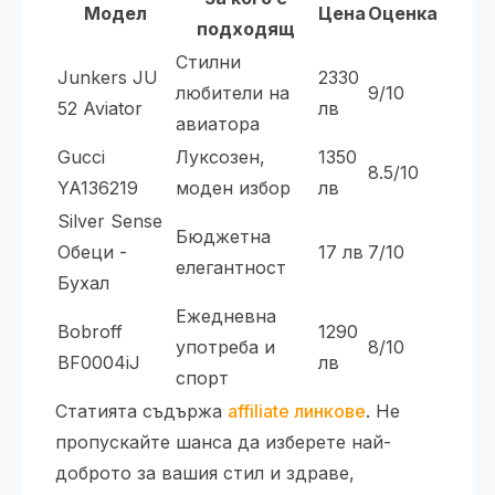
Модел
Цена
Оценка
подходящ
Стилни
Junkers JU
2330
любители на
9/10
52 Aviator
лв
авиатора
Gucci
Луксозен,
1350
8.5/10
YA136219
моден избор
лв
Silver Sense
Бюджетна
Обеци -
17 лв
7/10
елегантност
Бухал
Ежедневна
Bobroff
1290
употреба и
8/10
BF0004iJ
лв
спорт
Статията съдържа
affiliate линкове
. Не
пропускайте шанса да изберете най-
доброто за вашия стил и здраве,