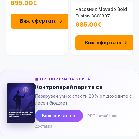
100095803131
695.00€
Часовник Movado Bold
Fusion 3601307
Виж офертата →
985.00€
Виж офертата →
📘 ПРЕПОРЪЧАНА КНИГА
Контролирай парите си
Пазарувай умно: спести 20% от доходите с
лесен бюджет.
Виж книгата →
PDF · незабавна
доставка