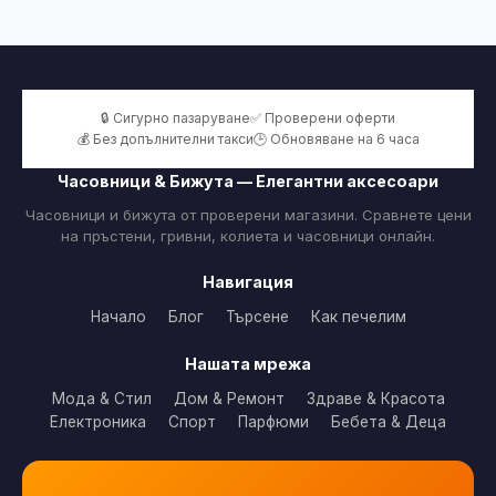
🔒 Сигурно пазаруване
✅ Проверени оферти
💰 Без допълнителни такси
🕒 Обновяване на 6 часа
Часовници & Бижута — Елегантни аксесоари
Часовници и бижута от проверени магазини. Сравнете цени
на пръстени, гривни, колиета и часовници онлайн.
Навигация
Начало
Блог
Търсене
Как печелим
Нашата мрежа
Мода & Стил
Дом & Ремонт
Здраве & Красота
Електроника
Спорт
Парфюми
Бебета & Деца