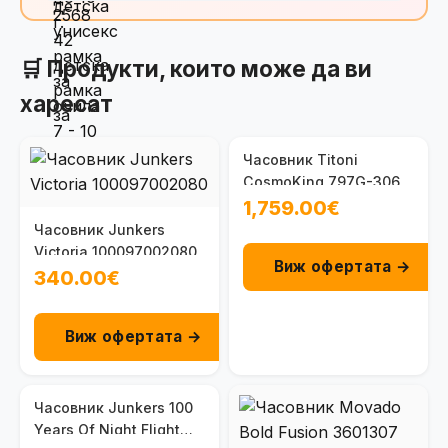
🛒 Продукти, които може да ви
харесат
Часовник Titoni
CosmoKing 797G-306
1,759.00€
Часовник Junkers
Victoria 100097002080
Виж офертата →
340.00€
Виж офертата →
Часовник Junkers 100
Years Of Night Flight