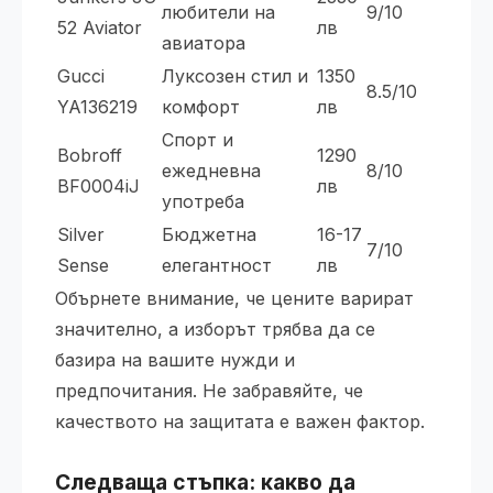
любители на
9/10
52 Aviator
лв
авиатора
Gucci
Луксозен стил и
1350
8.5/10
YA136219
комфорт
лв
Спорт и
Bobroff
1290
ежедневна
8/10
BF0004iJ
лв
употреба
Silver
Бюджетна
16-17
7/10
Sense
елегантност
лв
Обърнете внимание, че цените варират
значително, а изборът трябва да се
базира на вашите нужди и
предпочитания. Не забравяйте, че
качеството на защитата е важен фактор.
Следваща стъпка: какво да