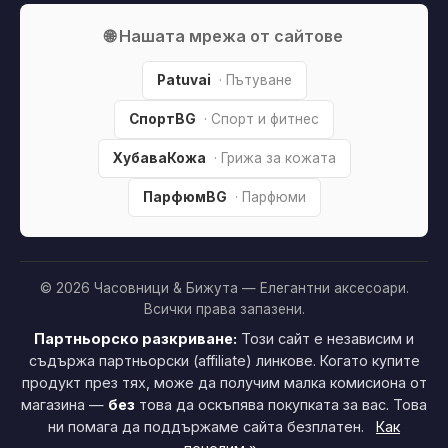
🌐 Нашата мрежа от сайтове
Patuvai
· Пътуване
СпортBG
· Спорт и фитнес
ХубаваКожа
· Грижа за кожата
ПарфюмBG
· Парфюми
© 2026 Часовници & Бижута — Елегантни аксесоари.
Всички права запазени.
Партньорско разкриване:
Този сайт е независим и
съдържа партньорски (affiliate) линкове. Когато купите
продукт през тях, може да получим малка комисиона от
магазина —
без
това да оскъпява покупката за вас. Това
ни помага да поддържаме сайта безплатен.
Как