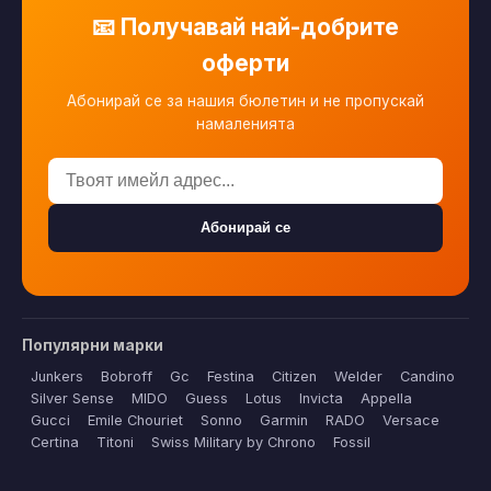
📧 Получавай най-добрите
оферти
Абонирай се за нашия бюлетин и не пропускай
намаленията
Абонирай се
Популярни марки
Junkers
Bobroff
Gc
Festina
Citizen
Welder
Candino
Silver Sense
MIDO
Guess
Lotus
Invicta
Appella
Gucci
Emile Chouriet
Sonno
Garmin
RADO
Versace
Certina
Titoni
Swiss Military by Chrono
Fossil