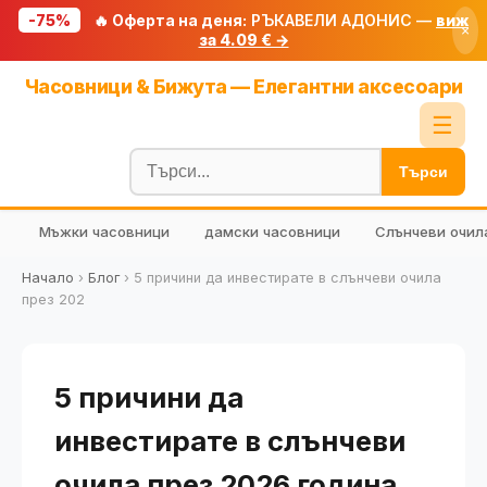
-75%
🔥 Оферта на деня:
РЪКАВЕЛИ АДОНИС —
виж
×
за 4.09 € →
Начало
Часовници & Бижута — Елегантни аксесоари
🔥 Намаления
☰
Блог
Търси
🧮 Калкулатори
Мъжки часовници
дамски часовници
Слънчеви очил
🔍 Намери продукт
🎁 Подарък
Начало
›
Блог
›
5 причини да инвестирате в слънчеви очила
през 202
🎟️ Купони
5 причини да
инвестирате в слънчеви
очила през 2026 година