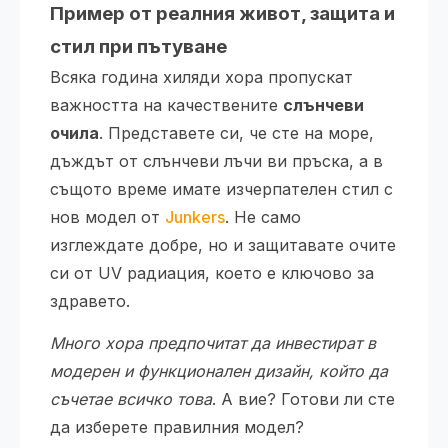
Пример от реалния живот, защита и
стил при пътуване
Всяка година хиляди хора пропускат
важността на качествените
слънчеви
очила
. Представете си, че сте на море,
дъждът от слънчеви лъчи ви пръска, а в
същото време имате изчерпателен стил с
нов модел от
Junkers
. Не само
изглеждате добре, но и защитавате очите
си от UV радиация, което е ключово за
здравето.
Много хора предпочитат да инвестират в
модерен и функционален дизайн, който да
съчетае всичко това
. А вие? Готови ли сте
да изберете правилния модел?