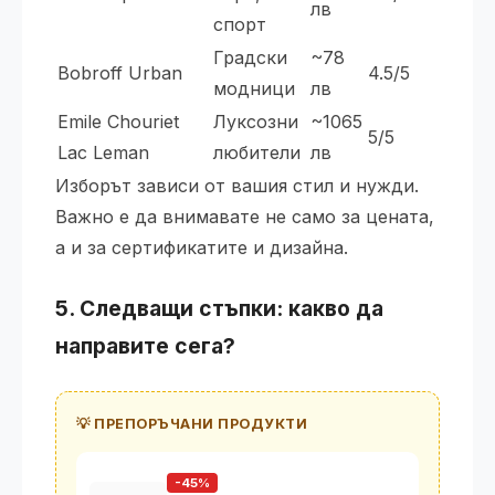
лв
спорт
Градски
~78
Bobroff Urban
4.5/5
модници
лв
Emile Chouriet
Луксозни
~1065
5/5
Lac Leman
любители
лв
Изборът зависи от вашия стил и нужди.
Важно е да внимавате не само за цената,
а и за сертификатите и дизайна.
5. Следващи стъпки: какво да
направите сега?
💡 ПРЕПОРЪЧАНИ ПРОДУКТИ
-45%