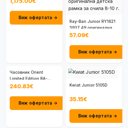
1,175.00€
Виж офертата →
Ray-Ban Junior RY1621
3937 49 оригинална
детска рамка за очила
57.09€
8-10 г.
Виж офертата →
Часовник Orient
Limited Edition RA-
BB0006N
Kwiat Junior 5105D
240.83€
35.15€
Виж офертата →
Виж офертата →