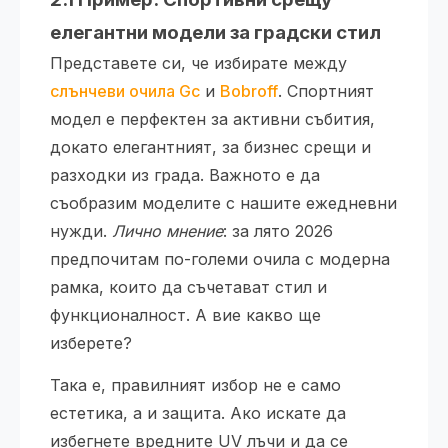
елегантни модели за градски стил
Представете си, че избирате между
слънчеви очила Gc
и
Bobroff
. Спортният
модел е перфектен за активни събития,
докато елегантният, за бизнес срещи и
разходки из града. Важното е да
съобразим моделите с нашите ежедневни
нужди.
Лично мнение
: за лято 2026
предпочитам по-големи очила с модерна
рамка, които да съчетават стил и
функционалност. А вие какво ще
изберете?
Така е, правилният избор не е само
естетика, а и защита. Ако искате да
избегнете вредните UV лъчи и да се