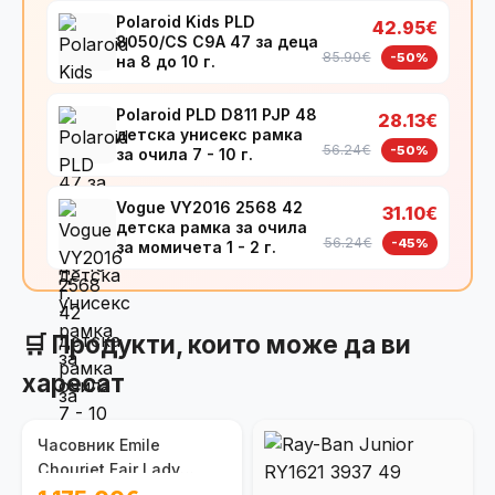
Polaroid Kids PLD
42.95€
8050/CS C9A 47 за деца
85.90€
-50%
на 8 до 10 г.
Polaroid PLD D811 PJP 48
28.13€
детска унисекс рамка
56.24€
-50%
за очила 7 - 10 г.
Vogue VY2016 2568 42
31.10€
детска рамка за очила
56.24€
-45%
за момичета 1 - 2 г.
🛒 Продукти, които може да ви
харесат
Часовник Emile
Chouriet Fair Lady
06.1138.L.6.8.25.2