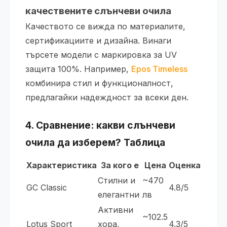
качествените слънчеви очила
Качеството се вижда по материалите,
сертификациите и дизайна. Винаги
търсете модели с маркировка за UV
защита 100%. Например,
Epos Timeless
комбинира стил и функционалност,
предлагайки надеждност за всеки ден.
4. Сравнение: какви слънчеви
очила да изберем? Таблица
Характеристика
За кого е
Цена
Оценка
Стилни и
~470
GC Classic
4.8/5
елегантни
лв
Активни
~102.5
Lotus Sport
хора,
4.3/5