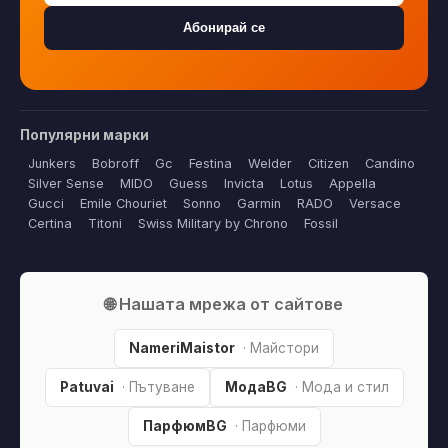
Абонирай се
Популярни марки
Junkers
Bobroff
Gc
Festina
Welder
Citizen
Candino
Silver Sense
MIDO
Guess
Invicta
Lotus
Appella
Gucci
Emile Chouriet
Sonno
Garmin
RADO
Versace
Certina
Titoni
Swiss Military by Chrono
Fossil
🌐 Нашата мрежа от сайтове
NameriMaistor
· Майстори
Patuvai
· Пътуване
МодаBG
· Мода и стил
ПарфюмBG
· Парфюми