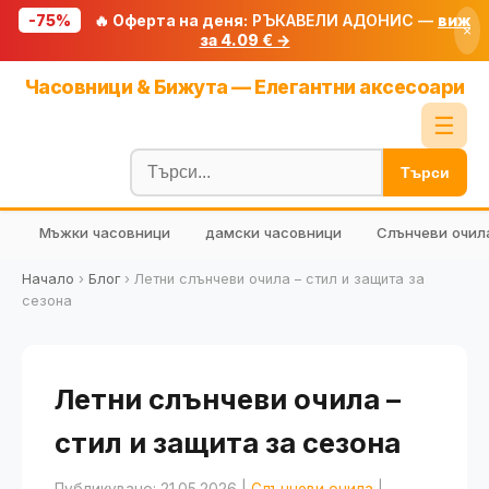
-75%
🔥 Оферта на деня:
РЪКАВЕЛИ АДОНИС —
виж
×
за 4.09 € →
Начало
Часовници & Бижута — Елегантни аксесоари
🔥 Намаления
☰
Блог
Търси
🧮 Калкулатори
Мъжки часовници
дамски часовници
Слънчеви очил
🔍 Намери продукт
🎁 Подарък
Начало
›
Блог
›
Летни слънчеви очила – стил и защита за
сезона
🎟️ Купони
Летни слънчеви очила –
стил и защита за сезона