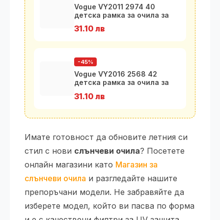
Vogue VY2011 2974 40
детска рамка за очила за
момчета 1
31.10 лв
-45%
Vogue VY2016 2568 42
детска рамка за очила за
момичета
31.10 лв
Имате готовност да обновите летния си
стил с нови
слънчеви очила
? Посетете
онлайн магазини като
Магазин за
слънчеви очила
и разгледайте нашите
препоръчани модели. Не забравяйте да
изберете модел, който ви пасва по форма
и е с качествени филтри за UV защита.