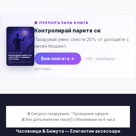
📘 ПРЕПОРЪЧАНА КНИГА
Контролирай парите си
Пазарувай умно: спести 20% от доходите с
лесен бюджет.
Виж книгата →
PDF · незабавна
доставка
🔒 Сигурно пазаруване
✅ Проверени оферти
💰 Без допълнителни такси
🕒 Обновяване на 6 часа
Часовници & Бижута — Елегантни аксесоари