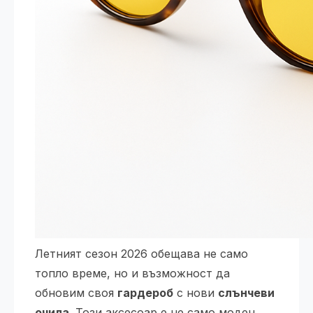
Летният сезон 2026 обещава не само
топло време, но и възможност да
обновим своя
гардероб
с нови
слънчеви
очила
. Този аксесоар е не само моден