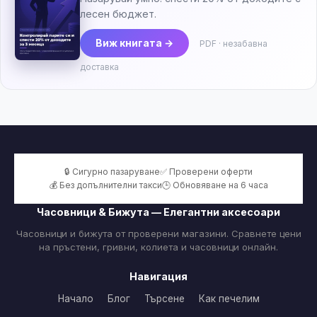
лесен бюджет.
Виж книгата →
PDF · незабавна
доставка
🔒 Сигурно пазаруване
✅ Проверени оферти
💰 Без допълнителни такси
🕒 Обновяване на 6 часа
Часовници & Бижута — Елегантни аксесоари
Часовници и бижута от проверени магазини. Сравнете цени
на пръстени, гривни, колиета и часовници онлайн.
Навигация
Начало
Блог
Търсене
Как печелим