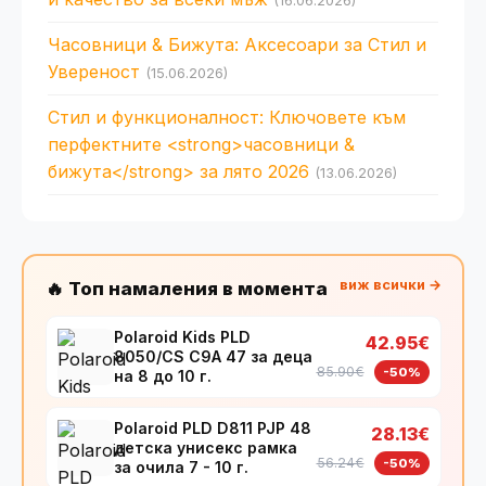
(16.06.2026)
Часовници & Бижута: Аксесоари за Стил и
Увереност
(15.06.2026)
Стил и функционалност: Ключовете към
перфектните <strong>часовници &
бижута</strong> за лято 2026
(13.06.2026)
виж всички →
🔥 Топ намаления в момента
Polaroid Kids PLD
42.95€
8050/CS C9A 47 за деца
85.90€
-50%
на 8 до 10 г.
Polaroid PLD D811 PJP 48
28.13€
детска унисекс рамка
56.24€
-50%
за очила 7 - 10 г.