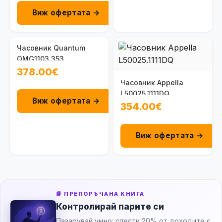
Виж офертата →
Часовник Quantum
QMG1103.353
378.00€
Часовник Appella
L50025.1111DQ
Виж офертата →
354.00€
Виж офертата →
📘 ПРЕПОРЪЧАНА КНИГА
Контролирай парите си
Пазарувай умно: спести 20% от доходите с