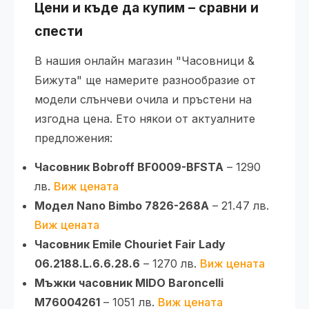
Цени и къде да купим – сравни и
спести
В нашия онлайн магазин "Часовници &
Бижута" ще намерите разнообразие от
модели слънчеви очила и пръстени на
изгодна цена. Ето някои от актуалните
предложения:
Часовник Bobroff BF0009-BFSTA
– 1290
лв.
Виж цената
Модел Nano Bimbo 7826-268А
– 21.47 лв.
Виж цената
Часовник Emile Chouriet Fair Lady
06.2188.L.6.6.28.6
– 1270 лв.
Виж цената
Мъжки часовник MIDO Baroncelli
M76004261
– 1051 лв.
Виж цената