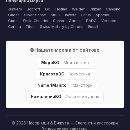
Популярни марки
Junkers
Bobroff
Gc
Festina
Welder
Citizen
Candino
Guess
Silver Sense
MIDO
Invicta
Lotus
Appella
Gucci
Emile Chouriet
Sonno
Garmin
RADO
Versace
Certina
Titoni
Swiss Military by Chrono
Fossil
🌐 Нашата мрежа от сайтове
МодаBG
· Мода и стил
КрасотаBG
· Козметика
NameriMaistor
· Майстори
НамаленияBG
· Оферти и купони
© 2026 Часовници & Бижута — Елегантни аксесоари.
Всички права запазени.