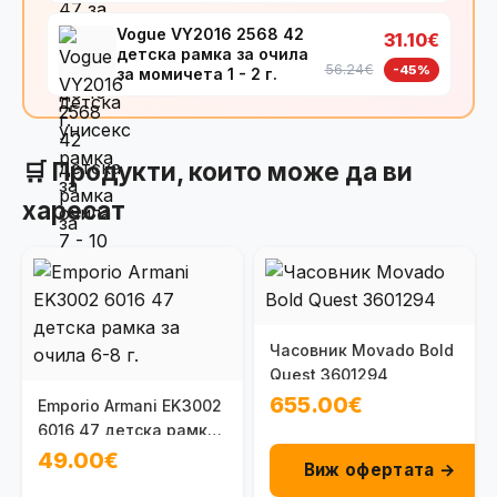
Vogue VY2016 2568 42
31.10€
детска рамка за очила
56.24€
-45%
за момичета 1 - 2 г.
🛒 Продукти, които може да ви
харесат
Часовник Movado Bold
Quest 3601294
655.00€
Emporio Armani EK3002
6016 47 детска рамка
за очила 6-8 г.
49.00€
Виж офертата →