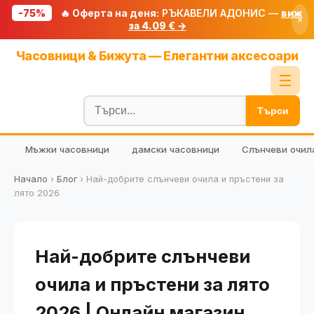
-75%
🔥 Оферта на деня:
РЪКАВЕЛИ АДОНИС —
виж
×
за 4.09 € →
Начало
Часовници & Бижута — Елегантни аксесоари
🔥 Намаления
☰
Блог
Търси
🧮 Калкулатори
Мъжки часовници
дамски часовници
Слънчеви очил
🔍 Намери продукт
🎁 Подарък
Начало
›
Блог
›
Най-добрите слънчеви очила и пръстени за
лято 2026
🎟️ Купони
Най-добрите слънчеви
очила и пръстени за лято
2026 | Онлайн магазин