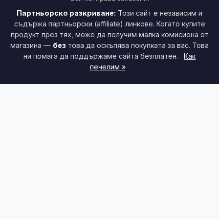
Партньорско разкриване:
Този сайт е независим и
съдържа партньорски (affiliate) линкове. Когато купите
продукт през тях, може да получим малка комисиона от
магазина —
без
това да оскъпява покупката за вас. Това
ни помага да поддържаме сайта безплатен.
Как
печелим »