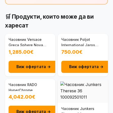
🛒 Продукти, които може да ви
харесат
Часовник Versace
Часовник Poljot
Greca Sphere Nova
International Jaros
VE5L00426
GMT 34NH.4200115
1,285.00€
750.00€
Виж офертата →
Виж офертата →
Часовник RADO
HyperChrome
R32043702
4,042.00€
Часовник Junkers
Виж офертата →