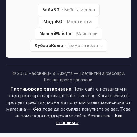
БебиBG
· Бебета и деца
МодаBG
· Мода и стил
NameriMaistor
· Майстори
ХубаваКожа
· Грижа за кожата
© 2026 Часовници & Бижута — Елегантни аксесоари.
Всички права запазени.
Партньорско разкриване:
Този сайт е независим и
съдържа партньорски (affiliate) линкове. Когато купите
продукт през тях, може да получим малка комисиона от
магазина —
без
това да оскъпява покупката за вас. Това
ни помага да поддържаме сайта безплатен.
Как
печелим »