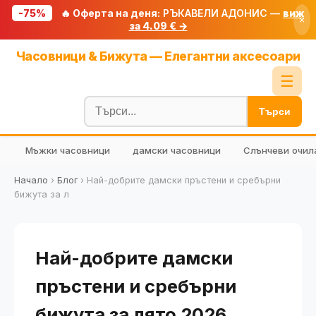
-75%
🔥 Оферта на деня:
РЪКАВЕЛИ АДОНИС —
виж
×
за 4.09 € →
Начало
Часовници & Бижута — Елегантни аксесоари
🔥 Намаления
☰
Блог
Търси
🧮 Калкулатори
Мъжки часовници
дамски часовници
Слънчеви очил
🔍 Намери продукт
🎁 Подарък
Начало
›
Блог
›
Най-добрите дамски пръстени и сребърни
бижута за л
🎟️ Купони
Най-добрите дамски
пръстени и сребърни
бижута за лято 2026