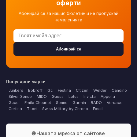
оферти
Абонирай се за нашия бюлетин и не пропускай
намаленията
Абонирай се
Популярни марки
Junkers
Bobroff
Gc
Festina
Citizen
Welder
Candino
Silver Sense
MIDO
Guess
Lotus
Invicta
Appella
Gucci
Emile Chouriet
Sonno
Garmin
RADO
Versace
Certina
Titoni
Swiss Military by Chrono
Fossil
🌐 Нашата мрежа от сайтове