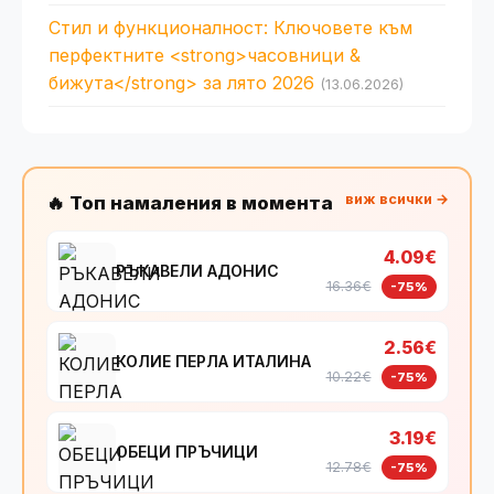
Стил и функционалност: Ключовете към
перфектните <strong>часовници &
бижута</strong> за лято 2026
(13.06.2026)
виж всички →
🔥 Топ намаления в момента
4.09€
РЪКАВЕЛИ АДОНИС
16.36€
-75%
2.56€
КОЛИЕ ПЕРЛА ИТАЛИНА
10.22€
-75%
3.19€
ОБЕЦИ ПРЪЧИЦИ
12.78€
-75%