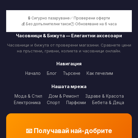
🔒 Сигурно пазаруване
✅ Проверени оферти
💰 Без допълнителни такси
🕒 Обновяване на 6 часа
Часовници & Бижута — Елегантни аксесоари
Часовници и бижута от проверени магазини. Сравнете цени
на пръстени, гривни, колиета и часовници онлайн.
Навигация
Начало
Блог
Търсене
Как печелим
Нашата мрежа
Мода & Стил
Дом & Ремонт
Здраве & Красота
Електроника
Спорт
Парфюми
Бебета & Деца
📧 Получавай най-добрите