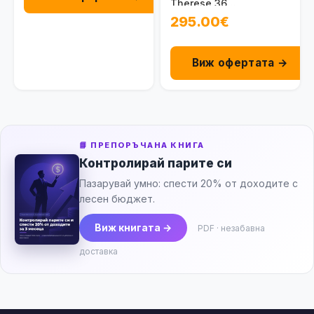
Therese 36
100092501011
295.00€
Виж офертата →
📘 ПРЕПОРЪЧАНА КНИГА
Контролирай парите си
Пазарувай умно: спести 20% от доходите с
лесен бюджет.
Виж книгата →
PDF · незабавна
доставка