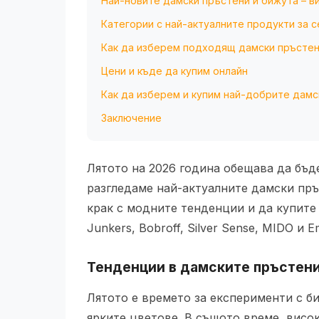
Най-новите дамски пръстени и бижута – 
Категории с най-актуалните продукти за с
Как да изберем подходящ дамски пръстен 
Цени и къде да купим онлайн
Как да изберем и купим най-добрите дамс
Заключение
Лятото на 2026 година обещава да бъде
разгледаме най-актуалните дамски пръ
крак с модните тенденции и да купите
Junkers, Bobroff, Silver Sense, MIDO и 
Тенденции в дамските пръстени
Лятото е времето за експерименти с б
ярките цветове. В същото време, висо