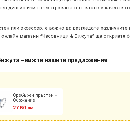
ен дизайн или по-екстравагантен, важна е качествот
стен или аксесоар, е важно да разгледате различните
 онлайн магазин “Часовници & Бижута” ще откриете б
бижута – вижте нашите предложения
Сребърен пръстен -
Обожание
27.60 лв