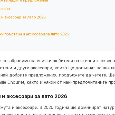
вижте нашите предложения
езона
и аксесоар за лето 2026
ки пръстени и аксесоари за лято 2026
 незабравимо за всички любители на стилните аксесо
стени и други аксесоари, които ще допълнят вашия ле
 най-добрите предложения, продължете да четете. Ще
Emile Chouriet, както и някои от най-предпочитаните пр
 и аксесоари за лято 2026
ижута и аксесоари. В 2026 година ще доминират нату
кокачествените часовници ще останат незаменим аксес