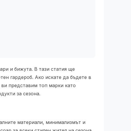
ари и бижута. В тази статия ще
тен гардероб. Ако искате да бъдете в
 ви представим топ марки като
одукти за сезона.
ралните материали, минимализмът и
оар за всеки стилен жител на сезона.