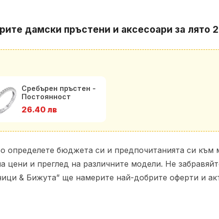
рите дамски пръстени и аксесоари за лято 
Сребърен пръстен -
Постоянност
26.40 лв
во определете бюджета си и предпочитанията си към 
на цени и преглед на различните модели. Не забравяй
ници & Бижута” ще намерите най-добрите оферти и акт