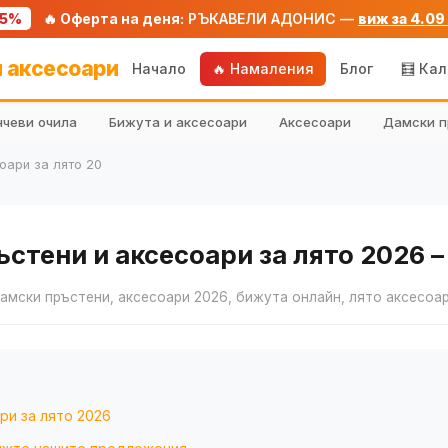
75%
🔥 Оферта на деня:
РЪКАВЕЛИ АДОНИС —
виж за 4.09
 аксесоари
Начало
🔥 Намаления
Блог
🧮 Ка
чеви очила
Бижута и аксесоари
Аксесоари
Дамски п
оари за лято 20
тени и аксесоари за лято 2026 –
амски пръстени, аксесоари 2026, бижута онлайн, лято аксесоа
ри за лято 2026