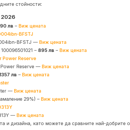
дните стойности:
о 2026
290 лв
–
Виж цената
0004ibn-BFSTJ —
Виж цената
e 100096501021 –
895 лв
–
Виж цената
r Power Reserve —
Виж цената
1357 лв
–
Виж цената
ster —
Виж цената
амаление 29%) –
Виж цената
0313Y —
Виж цената
та и дизайна, като можете да сравните най-добрите о