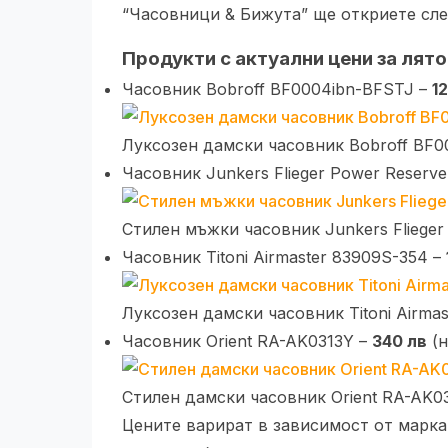
“Часовници & Бижута” ще откриете сле
Продукти с актуални цени за лят
Часовник Bobroff BF0004ibn-BFSTJ –
1
Луксозен дамски часовник Bobroff BF
Часовник Junkers Flieger Power Reserv
Стилен мъжки часовник Junkers Fliege
Часовник Titoni Airmaster 83909S-354 –
Луксозен дамски часовник Titoni Airma
Часовник Orient RA-AK0313Y –
340 лв
(н
Стилен дамски часовник Orient RA-AK
Цените варират в зависимост от марка