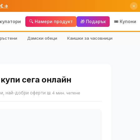
 € →
×
лкулатори
🔍 Намери продукт
🎁 Подарък
🎟️ Купони
ръстени
Дамски обеци
Каишки за часовници
 купи сега онлайн
ри, най-добри оферти
📖 4 мин. четене