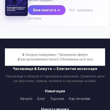
Виж книгата →
PDF · незабавна
доставка
🔒 Сигурно пазаруване
✅ Проверени оферти
💰 Без допълнителни такси
🕒 Обновяване на 6 часа
Часовници & Бижута — Елегантни аксесоари
Часовници и бижута от проверени магазини. Сравнете цени
на пръстени, гривни, колиета и часовници онлайн.
Навигация
Начало
Блог
Търсене
Как печелим
Нашата мрежа