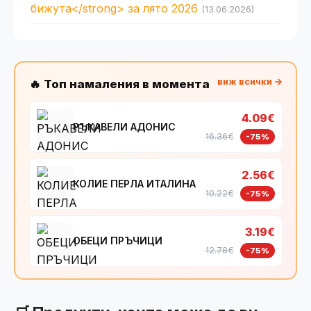
бижута</strong> за лято 2026
(13.06.2026)
виж всички →
🔥 Топ намаления в момента
4.09€
РЪКАВЕЛИ АДОНИС
16.36€
-75%
2.56€
КОЛИЕ ПЕРЛА ИТАЛИНА
10.22€
-75%
3.19€
ОБЕЦИ ПРЪЧИЦИ
12.78€
-75%