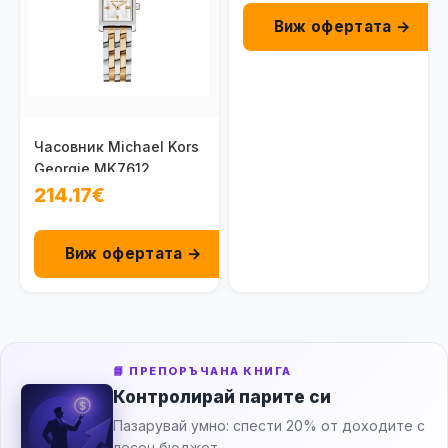
Виж офертата →
Часовник Michael Kors
Georgie MK7612
214.17€
Виж офертата →
📘 ПРЕПОРЪЧАНА КНИГА
Контролирай парите си
Пазарувай умно: спести 20% от доходите с
лесен бюджет.