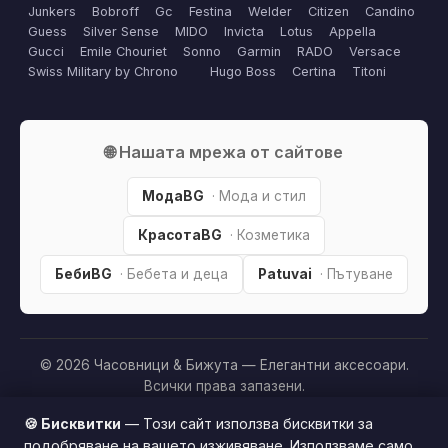
Junkers
Bobroff
Gc
Festina
Welder
Citizen
Candino
Guess
Silver Sense
MIDO
Invicta
Lotus
Appella
Gucci
Emile Chouriet
Sonno
Garmin
RADO
Versace
Swiss Military by Chrono
Hugo Boss
Certina
Titoni
🌐 Нашата мрежа от сайтове
МодаBG
· Мода и стил
КрасотаBG
· Козметика
БебиBG
· Бебета и деца
Patuvai
· Пътуване
© 2026 Часовници & Бижута — Елегантни аксесоари.
Всички права запазени.
Партньорско разкриване:
Този сайт е независим и
🍪 Бисквитки
— Този сайт използва бисквитки за
съдържа партньорски (affiliate) линкове. Когато купите
подобряване на вашето изживяване. Използваме само