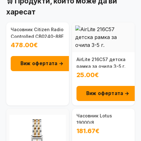
🛒 Продукти, които може да ви
харесат
Часовник Citizen Radio
Controlled CB0240-88E
478.00€
AirLite 216C57 детска
Виж офертата →
рамка за очила 3-5 г.
25.00€
Виж офертата →
Часовник Lotus
19000/8
181.67€