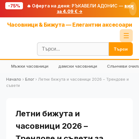
-75%
🔥 Оферта на деня:
РЪКАВЕЛИ АДОНИС —
виж
×
за 4.09 € →
Начало
Часовници & Бижута — Елегантни аксесоари
🔥 Намаления
☰
Блог
Търси
🧮 Калкулатори
Мъжки часовници
дамски часовници
Слънчеви очил
🔍 Намери продукт
🎁 Подарък
Начало
›
Блог
›
Летни бижута и часовници 2026 – Трендове и
съвети
🎟️ Купони
Летни бижута и
часовници 2026 –
Трендове и съвети за