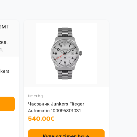
kers
timer.bg
→
Часовник Junkers Flieger
Automatic 100095801031
540.00€
Купи от timer.bg →