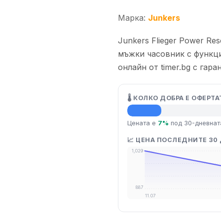
Марка:
Junkers
Junkers Flieger Power Re
мъжки часовник с функци
онлайн от timer.bg с гара
🌡️ КОЛКО ДОБРА Е ОФЕРТА
💡 Средна цена
Цената е
7%
под 30-дневнат
📈 ЦЕНА ПОСЛЕДНИТЕ 30
1,029
887
11.07