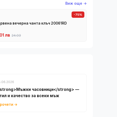
Виж още →
-75%
рвена вечерна чанта клъч 20061RD
01 лв
24.03
6.06.2026
strong>Мъжки часовници</strong> —
тил и качество за всеки мъж
рочети →