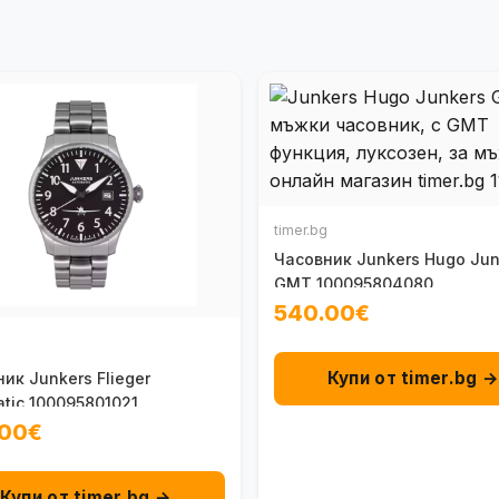
timer.bg
Часовник Junkers Hugo Jun
GMT 100095804080
540.00€
Купи от timer.bg 
ик Junkers Flieger
tic 100095801021
.00€
Купи от timer.bg →