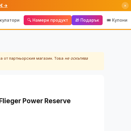
 € →
×
лкулатори
🔍 Намери продукт
🎁 Подарък
🎟️ Купони
а от партньорския магазин. Това
не оскъпява
Flieger Power Reserve