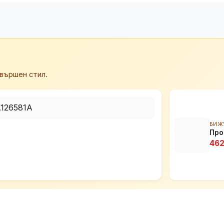
вършен стил.
БИЖ
Про
462