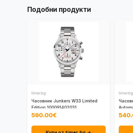
Подобни продукти
timer.bg
timer.bg
Часовник Junkers W33 Limited
Часовн
Edition 100091402031
Automa
590.00€
540
Купи от timer.bg →