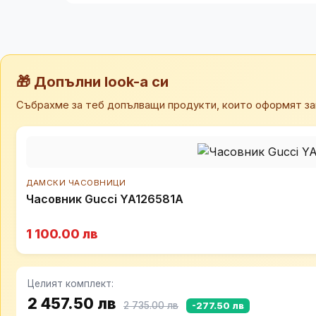
🎁 Допълни look-а си
Събрахме за теб допълващи продукти, които оформят за
ДАМСКИ ЧАСОВНИЦИ
Часовник Gucci YA126581A
1 100.00 лв
Целият комплект:
2 457.50 лв
2 735.00 лв
-277.50 лв