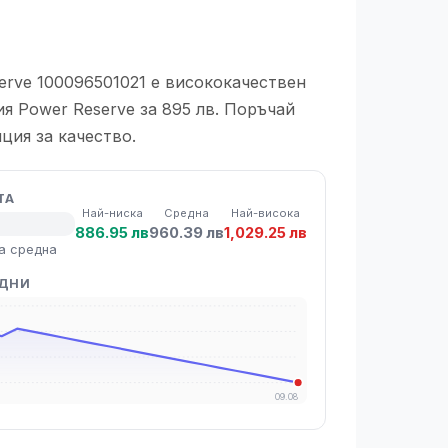
serve 100096501021 е висококачествен
я Power Reserve за 895 лв. Поръчай
нция за качество.
ТА
Най-ниска
Средна
Най-висока
886.95 лв
960.39 лв
1,029.25 лв
а средна
 ДНИ
09.08