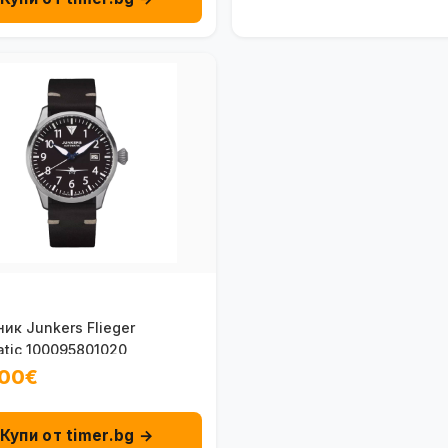
ик Junkers Flieger
tic 100095801020
.00€
Купи от timer.bg →