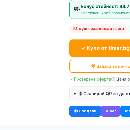
Бонус стойност: 44.7
💸
Спестяваш чрез сравнение 
8 души разглеждат сега
✓ Купи от timer.bg
💖 Запази за по-
✓ Проверена оферта
🕑 Цена 
📱
Сканирай QR за да о
👍 Сподели
Viber
Me