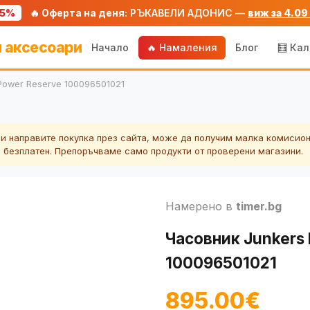
75%
🔥 Оферта на деня:
РЪКАВЕЛИ АДОНИС —
виж за 4.09
 аксесоари
Начало
🔥 Намаления
Блог
🧮 Ка
 Power Reserve 100096501021
ли направите покупка през сайта, може да получим малка комисион
а безплатен. Препоръчваме само продукти от проверени магазини.
Намерено в
timer.bg
Часовник Junkers 
100096501021
895.00€