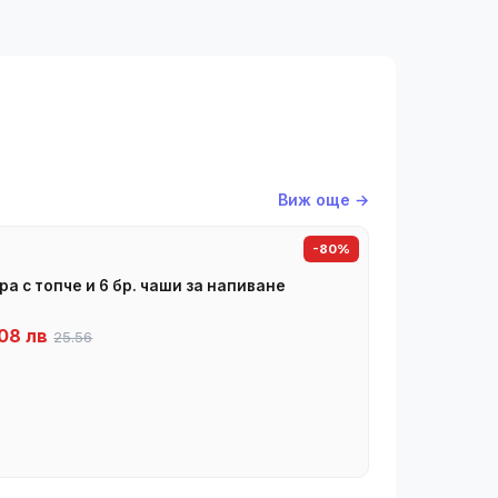
Виж още →
-80%
ра с топче и 6 бр. чаши за напиване
08 лв
25.56