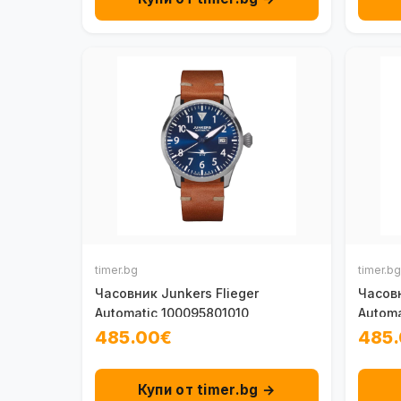
timer.bg
timer.bg
Часовник Junkers Flieger
Часовн
Automatic 100095801010
Automa
485.00€
485
Купи от timer.bg →