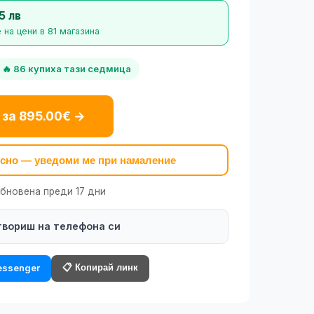
5 лв
на цени в 81 магазина
🔥 86 купиха тази седмица
 за 895.00€ →
късно — уведоми ме при намаление
обновена преди 17 дни
твориш на телефона си
📋 Копирай линк
ssenger