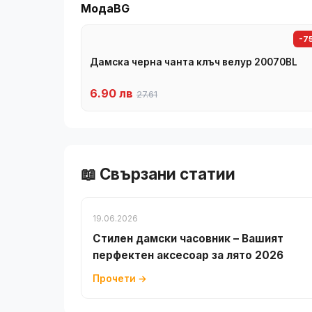
МодаBG
-7
Дамска черна чанта клъч велур 20070BL
6.90 лв
27.61
📖 Свързани статии
19.06.2026
Стилен дамски часовник – Вашият
перфектен аксесоар за лято 2026
Прочети →