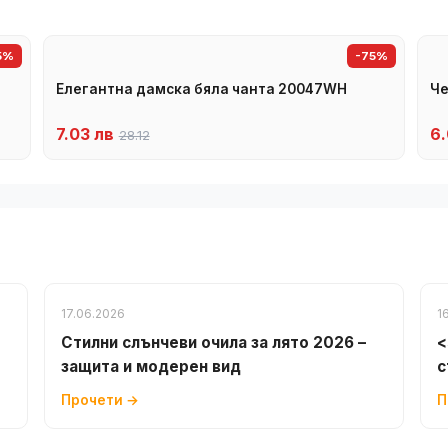
5%
-75%
Елегантна дамска бяла чанта 20047WH
Че
7.03 лв
6.
28.12
17.06.2026
1
Стилни слънчеви очила за лято 2026 –
<
защита и модерен вид
с
Прочети →
П