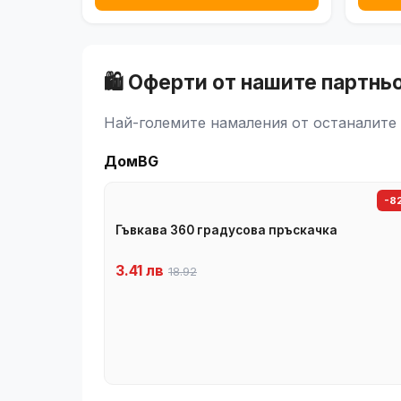
🛍️ Оферти от нашите партнь
Най-големите намаления от останалите 
ДомBG
-8
Гъвкава 360 градусова пръскачка
3.41 лв
18.92