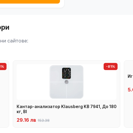
ори
ни сайтове:
2%
-81%
Иг
5.
Кантар-анализатор Klausberg KB 7941, До 180
кг, BI
29.16 лв
153.38