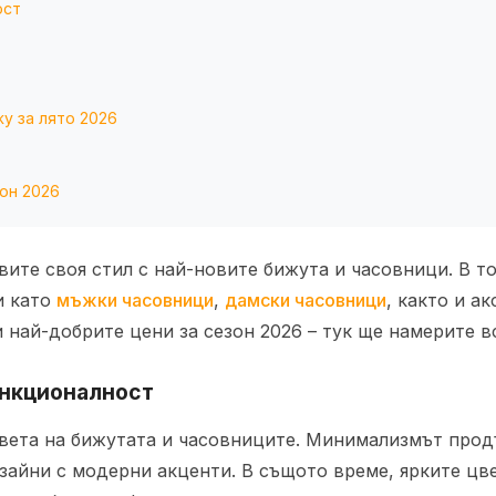
ост
у за лято 2026
зон 2026
овите своя стил с най-новите бижута и часовници. В т
и като
мъжки часовници
,
дамски часовници
, както и а
и най-добрите цени за сезон 2026 – тук ще намерите 
ункционалност
света на бижутата и часовниците. Минимализмът прод
зайни с модерни акценти. В същото време, ярките цв