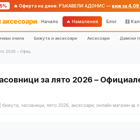
75%
🔥 Оферта на деня:
РЪКАВЕЛИ АДОНИС —
виж за 4.09
 аксесоари
Начало
🔥 Намаления
Блог
🧮 Ка
чеви очила
Бижута и аксесоари
Аксесоари
Дамски п
то 2026 – Офиц
совници за лято 2026 – Официале
| бижута, часовници, лято 2026, аксесоари, онлайн магазин
📖 3