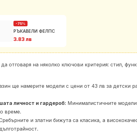
-75%
РЪКАВЕЛИ ФЕЛПС
3.83 лв
да отговаря на няколко ключови критерия: стил, функ
зин ще намерите модели с цени от 43 лв за детски ра
шата личност и гардероб:
Минималистичните модели с
о време.
Сребърните и златни бижута са класика, а висококач
дълготрайност.