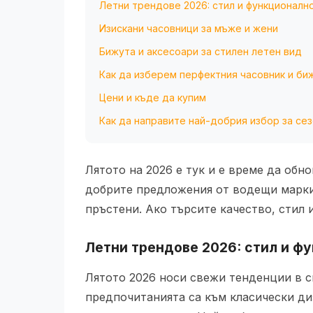
Летни трендове 2026: стил и функционалн
Изискани часовници за мъже и жени
Бижута и аксесоари за стилен летен вид
Как да изберем перфектния часовник и биж
Цени и къде да купим
Как да направите най-добрия избор за се
Лятото на 2026 е тук и е време да обн
добрите предложения от водещи марк
пръстени. Ако търсите качество, стил 
Летни трендове 2026: стил и ф
Лятото 2026 носи свежи тенденции в 
предпочитанията са към класически ди