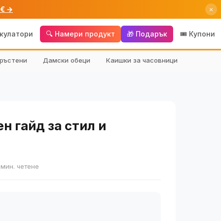
 € →
×
лкулатори
🔍 Намери продукт
🎁 Подарък
🎟️ Купони
ръстени
Дамски обеци
Каишки за часовници
н гайд за стил и
 мин. четене