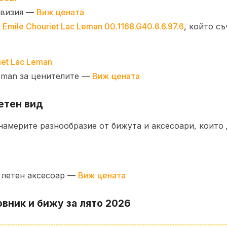
а визия —
Виж цената
е
Emile Chouriet Lac Leman 00.1168.G40.6.6.97.6
, който с
Leman за ценителите —
Виж цената
етен вид
намерите разнообразие от бижута и аксесоари, които 
 летен аксесоар —
Виж цената
вник и бижу за лято 2026