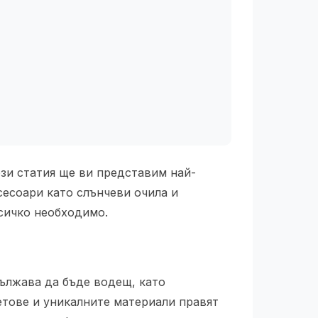
ози статия ще ви представим най-
ксесоари като слънчеви очила и
всичко необходимо.
ължава да бъде водещ, като
етове и уникалните материали правят