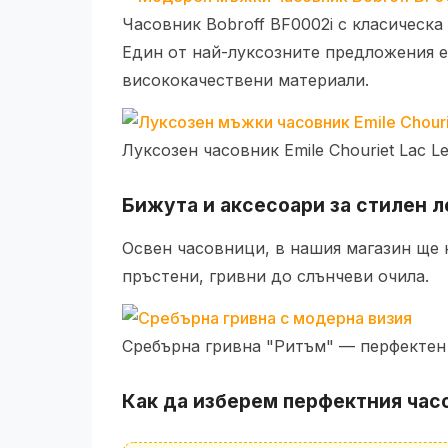
Часовник Bobroff BF0002i с класическ
Един от най-луксозните предложения 
висококачествени материали.
Луксозен часовник Emile Chouriet Lac 
Бижута и аксесоари за стилен л
Освен часовници, в нашия магазин ще 
пръстени, гривни до слънчеви очила.
Сребърна гривна "Ритъм" — перфектен
Как да изберем перфектния часо