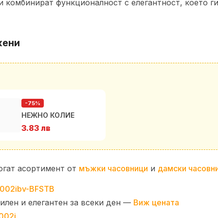
 комбинират функционалност с елегантност, което ги
жени
-75%
НЕЖНО КОЛИЕ
3.83 лв
огат асортимент от
мъжки часовници
и
дамски часовн
тилен и елегантен за всеки ден —
Виж цената