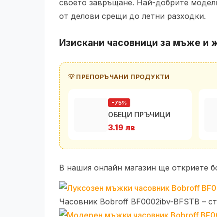
своето завръщане. Най-добрите модели
от делови срещи до летни разходки.
Изискани часовници за мъже и 
💡 ПРЕПОРЪЧАНИ ПРОДУКТИ
-75%
ОБЕЦИ ПРЪЧИЦИ
3.19 лв
В нашия онлайн магазин ще откриете б
Часовник Bobroff BF0002ibv-BFSTB – с