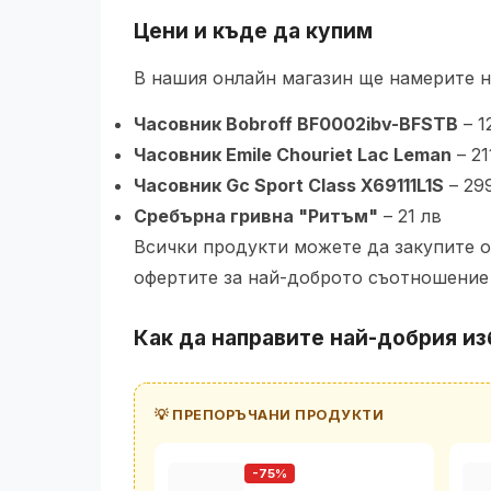
Цени и къде да купим
В нашия онлайн магазин ще намерите н
Часовник Bobroff BF0002ibv-BFSTB
– 1
Часовник Emile Chouriet Lac Leman
– 21
Часовник Gc Sport Class X69111L1S
– 29
Сребърна гривна "Ритъм"
– 21 лв
Всички продукти можете да закупите о
офертите за най-доброто съотношение
Как да направите най-добрия из
💡 ПРЕПОРЪЧАНИ ПРОДУКТИ
-75%