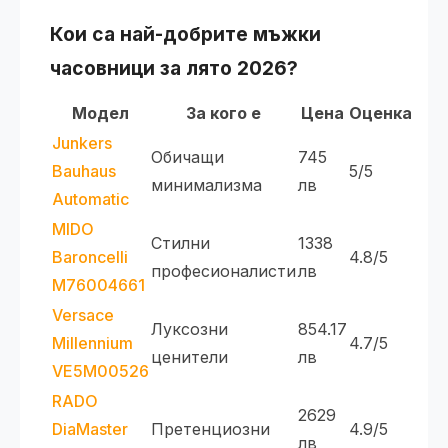
Кои са най-добрите
мъжки
часовници
за лято 2026?
Модел
За кого е
Цена
Оценка
Junkers
Обичащи
745
Bauhaus
5/5
минимализма
лв
Automatic
MIDO
Стилни
1338
Baroncelli
4.8/5
професионалисти
лв
M76004661
Versace
Луксозни
854.17
Millennium
4.7/5
ценители
лв
VE5M00526
RADO
2629
DiaMaster
Претенциозни
4.9/5
лв