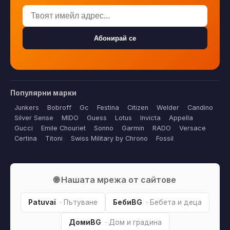
Абонирай се
Популярни марки
Junkers
Bobroff
Gc
Festina
Citizen
Welder
Candino
Silver Sense
MIDO
Guess
Lotus
Invicta
Appella
Gucci
Emile Chouriet
Sonno
Garmin
RADO
Versace
Certina
Titoni
Swiss Military by Chrono
Fossil
🌐 Нашата мрежа от сайтове
Patuvai
· Пътуване
БебиBG
· Бебета и деца
ДомиBG
· Дом и градина