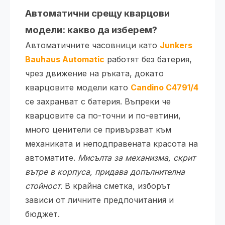
Автоматични срещу кварцови
модели: какво да изберем?
Автоматичните часовници като
Junkers
Bauhaus Automatic
работят без батерия,
чрез движение на ръката, докато
кварцовите модели като
Candino C4791/4
се захранват с батерия. Въпреки че
кварцовите са по-точни и по-евтини,
много ценители се привързват към
механиката и неподправената красота на
автоматите.
Мисълта за механизма, скрит
вътре в корпуса, придава допълнителна
стойност
. В крайна сметка, изборът
зависи от личните предпочитания и
бюджет.