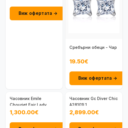
Виж офертата →
Сребърни обеци - Чар
19.50€
Виж офертата →
Часовник Emile
Часовник Gc Diver Chic
Chouriet Fair Lady
A28101L1
19.1138.L.6.8.27.2
1,300.00€
2,899.00€