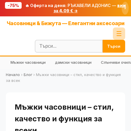
-75%
🔥 Оферта на деня:
РЪКАВЕЛИ АДОНИС —
виж
×
за 4.09 € →
Начало
Часовници & Бижута — Елегантни аксесоари
🔥 Намаления
☰
Блог
Търси
🧮 Калкулатори
Мъжки часовници
дамски часовници
Слънчеви очил
🔍 Намери продукт
🎁 Подарък
Начало
›
Блог
›
Мъжки часовници – стил, качество и функция
за всек
🎟️ Купони
Мъжки часовници – стил,
качество и функция за
всеки