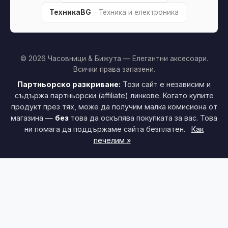
ТехникаBG
· Техника и електроника
© 2026 Часовници & Бижута — Елегантни аксесоари.
Всички права запазени.
Партньорско разкриване:
Този сайт е независим и
съдържа партньорски (affiliate) линкове. Когато купите
продукт през тях, може да получим малка комисиона от
магазина —
без
това да оскъпява покупката за вас. Това
ни помага да поддържаме сайта безплатен.
Как
печелим »