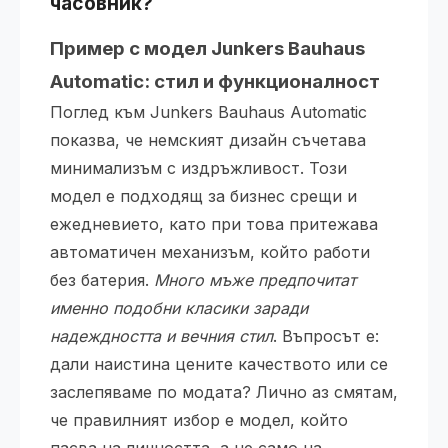
часовник
?
Пример с модел Junkers Bauhaus
Automatic: стил и функционалност
Поглед към Junkers Bauhaus Automatic
показва, че немският дизайн съчетава
минимализъм с издръжливост. Този
модел е подходящ за бизнес срещи и
ежедневието, като при това притежава
автоматичен механизъм, който работи
без батерия.
Много мъже предпочитат
именно подобни класики заради
надеждността и вечния стил
. Въпросът е:
дали наистина цените качеството или се
заслепяваме по модата? Лично аз смятам,
че правилният избор е модел, който