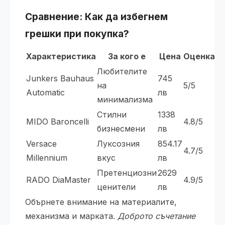
Сравнение: Как да избегнем
грешки при покупка?
Характеристика
За кого е
Цена
Оценка
Любителите
Junkers Bauhaus
745
на
5/5
Automatic
лв
минимализма
Стилни
1338
MIDO Baroncelli
4.8/5
бизнесмени
лв
Versace
Луксозния
854.17
4.7/5
Millennium
вкус
лв
Претенциозни
2629
RADO DiaMaster
4.9/5
ценители
лв
Обърнете внимание на материалите,
механизма и марката.
Доброто съчетание