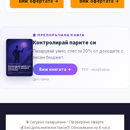
Виж офертата →
Виж офертата →
📘 ПРЕПОРЪЧАНА КНИГА
Контролирай парите си
Пазарувай умно: спести 20% от доходите с
лесен бюджет.
Виж книгата →
PDF · незабавна
доставка
🔒 Сигурно пазаруване
✅ Проверени оферти
💰 Без допълнителни такси
🕒 Обновяване на 6 часа