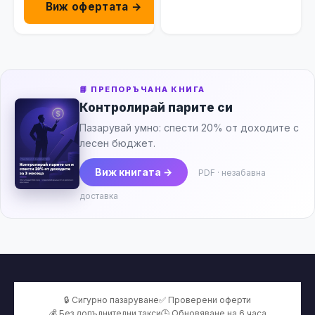
Виж офертата →
📘 ПРЕПОРЪЧАНА КНИГА
Контролирай парите си
Пазарувай умно: спести 20% от доходите с
лесен бюджет.
Виж книгата →
PDF · незабавна
доставка
🔒 Сигурно пазаруване
✅ Проверени оферти
💰 Без допълнителни такси
🕒 Обновяване на 6 часа