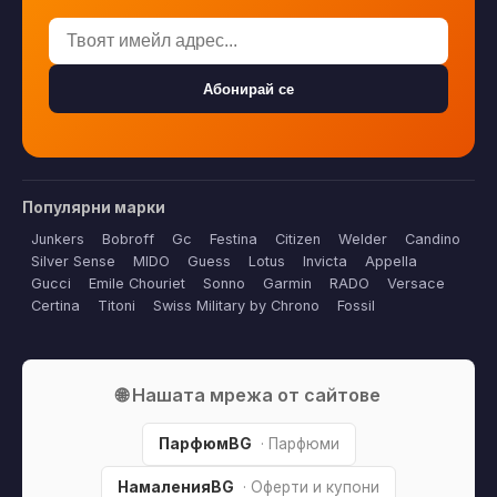
Абонирай се
Популярни марки
Junkers
Bobroff
Gc
Festina
Citizen
Welder
Candino
Silver Sense
MIDO
Guess
Lotus
Invicta
Appella
Gucci
Emile Chouriet
Sonno
Garmin
RADO
Versace
Certina
Titoni
Swiss Military by Chrono
Fossil
🌐 Нашата мрежа от сайтове
ПарфюмBG
· Парфюми
НамаленияBG
· Оферти и купони