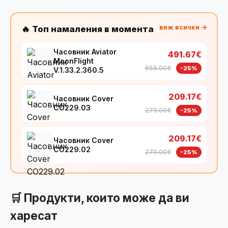
виж всички →
🔥 Топ намаления в момента
Часовник Aviator
491.67€
MoonFlight
655.00€
-25%
V.1.33.2.360.5
209.17€
Часовник Cover
CO229.03
279.00€
-25%
209.17€
Часовник Cover
CO229.02
279.00€
-25%
🛒 Продукти, които може да ви
харесат