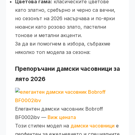
Цветова гама:
класическите цветове
като златно, сребърно и черно са вечни,
но сезонът на 2026 насърчава и по-ярки
нюанси като розово злато, пастелни
тонове и метални акценти.
За да ви помогнем в избора, събрахме
няколко топ модела за сезона:
Препоръчани дамски часовници за
лято 2026
Елегантен дамски часовник Bobroff
BF0002ibv —
Виж цената
Този стилен модел на
дамски часовници
е
перфектен за ежедневието и специалните