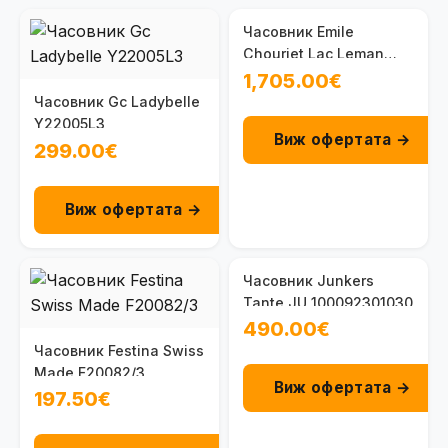
Часовник Emile
Chouriet Lac Leman
08.1172.G.6.6.N8.6
1,705.00€
Часовник Gc Ladybelle
Y22005L3
Виж офертата →
299.00€
Виж офертата →
Часовник Junkers
Tante JU 100092301030
490.00€
Часовник Festina Swiss
Made F20082/3
Виж офертата →
197.50€