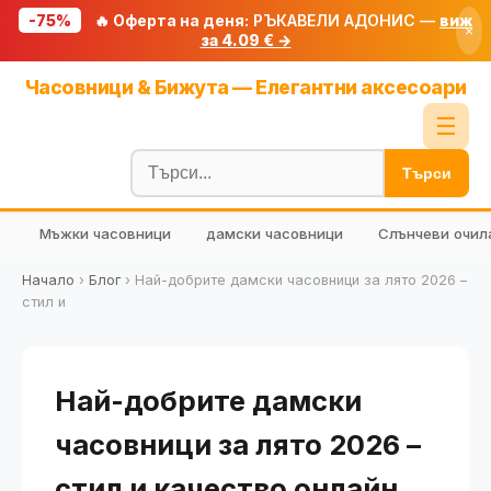
-75%
🔥 Оферта на деня:
РЪКАВЕЛИ АДОНИС —
виж
×
за 4.09 € →
Начало
Часовници & Бижута — Елегантни аксесоари
🔥 Намаления
☰
Блог
Търси
🧮 Калкулатори
Мъжки часовници
дамски часовници
Слънчеви очил
🔍 Намери продукт
🎁 Подарък
Начало
›
Блог
›
Най-добрите дамски часовници за лято 2026 –
стил и
🎟️ Купони
Най-добрите дамски
часовници за лято 2026 –
стил и качество онлайн