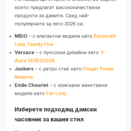
които предлагат висококачествени
продукти за дамите. Сред най-
популярните за лято 2026 са:
MIDO
– с елегантни модели като
Baroncelli
Lady Twenty Five
Versace
– с луксозни дизайни като
V-
Auria VE5E00526
Junkers
– с ретро стил като
Flieger Power
Reserve
Emile Chouriet
– с изискани женствени
модели като
Fair Lady
Изберете подходящ дамски
часовник за вашия стил