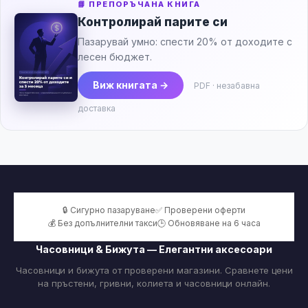
📘 ПРЕПОРЪЧАНА КНИГА
Контролирай парите си
Пазарувай умно: спести 20% от доходите с
лесен бюджет.
Виж книгата →
PDF · незабавна
доставка
🔒 Сигурно пазаруване
✅ Проверени оферти
💰 Без допълнителни такси
🕒 Обновяване на 6 часа
Часовници & Бижута — Елегантни аксесоари
Часовници и бижута от проверени магазини. Сравнете цени
на пръстени, гривни, колиета и часовници онлайн.