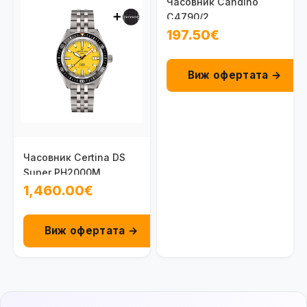
Часовник Candino
C4790/2
197.50€
Виж офертата →
Часовник Certina DS
Super PH2000M
C050.607.44.361.02
1,460.00€
Виж офертата →