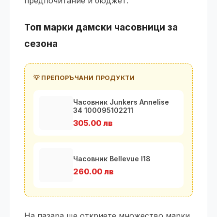
предпочитание и бюджет.
Топ марки дамски часовници за
сезона
💡 ПРЕПОРЪЧАНИ ПРОДУКТИ
Часовник Junkers Annelise
34 100095102211
305.00 лв
Часовник Bellevue I18
260.00 лв
На пазара ще откриете множество марки,