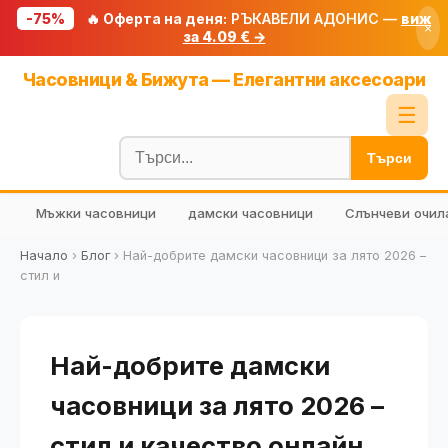
-75%
🔥 Оферта на деня:
РЪКАВЕЛИ АДОНИС —
виж
×
за 4.09 € →
Начало
Часовници & Бижута — Елегантни аксесоари
🔥 Намаления
☰
Блог
Търси
🧮 Калкулатори
Мъжки часовници
дамски часовници
Слънчеви очил
🔍 Намери продукт
🎁 Подарък
Начало
›
Блог
›
Най-добрите дамски часовници за лято 2026 –
стил и
🎟️ Купони
Най-добрите дамски
часовници за лято 2026 –
стил и качество онлайн