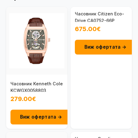
Часовник Citizen Eco-
Drive CA0752-66P
675.00€
Виж офертата →
Часовник Kenneth Cole
KCWGX0058803
279.00€
Виж офертата →