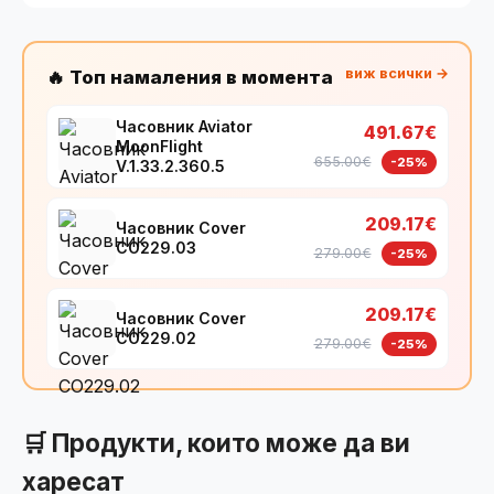
виж всички →
🔥 Топ намаления в момента
Часовник Aviator
491.67€
MoonFlight
655.00€
-25%
V.1.33.2.360.5
209.17€
Часовник Cover
CO229.03
279.00€
-25%
209.17€
Часовник Cover
CO229.02
279.00€
-25%
🛒 Продукти, които може да ви
харесат