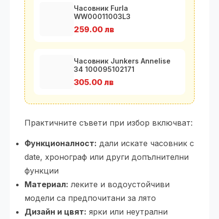
Часовник Furla
WW00011003L3
259.00 лв
Часовник Junkers Annelise
34 100095102171
305.00 лв
Практичните съвети при избор включват:
Функционалност:
дали искате часовник с
date, хронограф или други допълнителни
функции
Материал:
леките и водоустойчиви
модели са предпочитани за лято
Дизайн и цвят:
ярки или неутрални