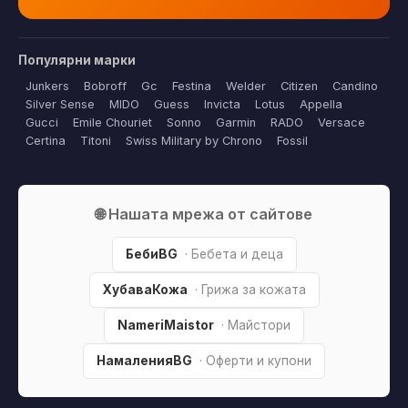
Популярни марки
Junkers
Bobroff
Gc
Festina
Welder
Citizen
Candino
Silver Sense
MIDO
Guess
Invicta
Lotus
Appella
Gucci
Emile Chouriet
Sonno
Garmin
RADO
Versace
Certina
Titoni
Swiss Military by Chrono
Fossil
🌐 Нашата мрежа от сайтове
БебиBG
· Бебета и деца
ХубаваКожа
· Грижа за кожата
NameriMaistor
· Майстори
НамаленияBG
· Оферти и купони