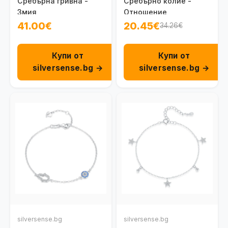
Сребърна гривна -
Сребърно колие -
Змия
Отношение
41.00€
20.45€
34.26€
Купи от
Купи от
silversense.bg →
silversense.bg →
silversense.bg
silversense.bg