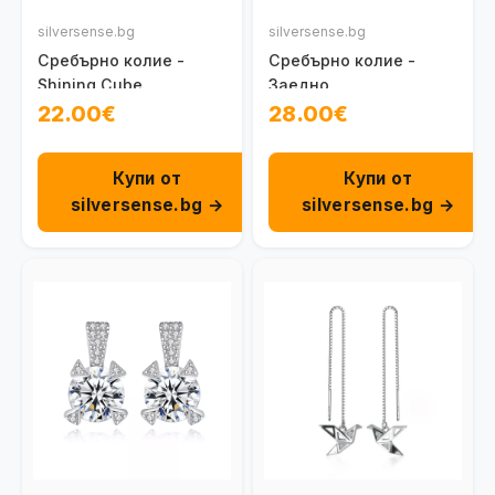
silversense.bg
silversense.bg
Сребърно колие -
Сребърно колие -
Shining Cube
Заедно
22.00€
28.00€
Купи от
Купи от
silversense.bg →
silversense.bg →