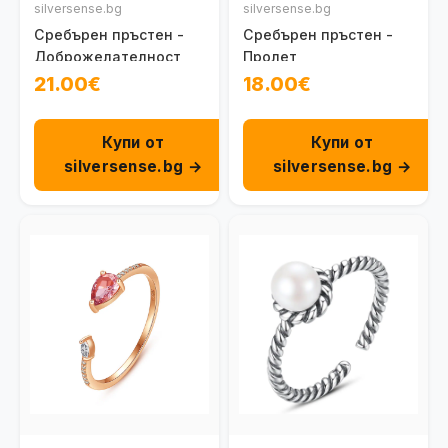
silversense.bg
silversense.bg
Сребърен пръстен -
Сребърен пръстен -
Доброжелателност
Пролет
21.00€
18.00€
Купи от
Купи от
silversense.bg →
silversense.bg →