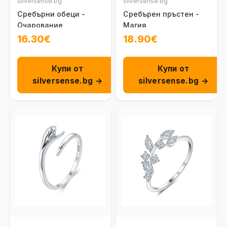
silversense.bg
silversense.bg
Сребърни обеци -
Сребърен пръстен -
Очарование
Магия
16.30€
18.90€
Купи от
Купи от
silversense.bg →
silversense.bg →