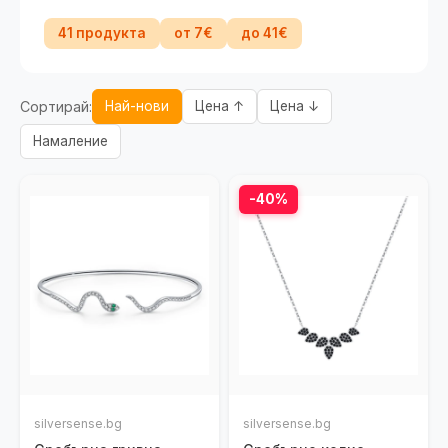
41 продукта
от 7€
до 41€
Сортирай:
Най-нови
Цена ↑
Цена ↓
Намаление
-40%
silversense.bg
silversense.bg