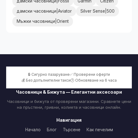
дамски часовници|Fossil
Garmin
Citizen
дамски часовници|Aviator
Silver Sense|500
Мъжки часовници|Orient
🔒 Сигурно пазаруване
✅ Проверени оферти
💰 Без допълнителни такси
🕒 Обновяване на 6 часа
Часовници & Бижута — Елегантни аксесоари
Часовници и бижута от проверени магазини. Сравнете цени
на пръстени, гривни, колиета и часовници онлайн.
Навигация
Начало
Блог
Търсене
Как печелим