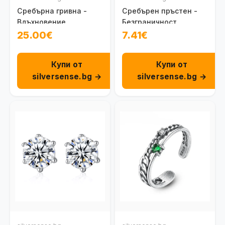
Сребърна гривна -
Сребърен пръстен -
Вдъхновение
Безграничност
25.00€
7.41€
Купи от
Купи от
silversense.bg →
silversense.bg →