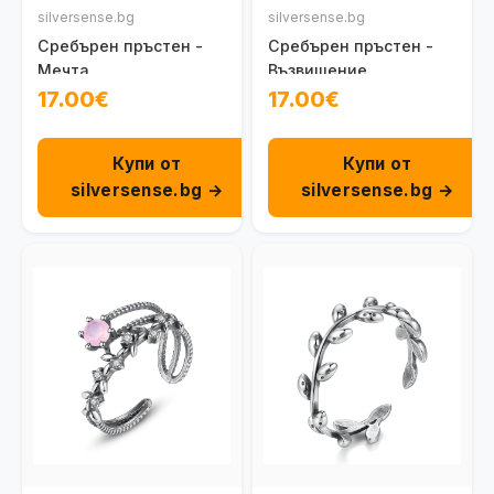
silversense.bg
silversense.bg
Сребърен пръстен -
Сребърен пръстен -
Мечта
Възвишение
17.00€
17.00€
Купи от
Купи от
silversense.bg →
silversense.bg →