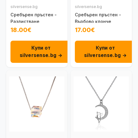
silversense.bg
silversense.bg
Сребърен пръстен -
Сребърен пръстен -
Разлистване
Върбово клонче
18.00€
17.00€
Купи от
Купи от
silversense.bg →
silversense.bg →