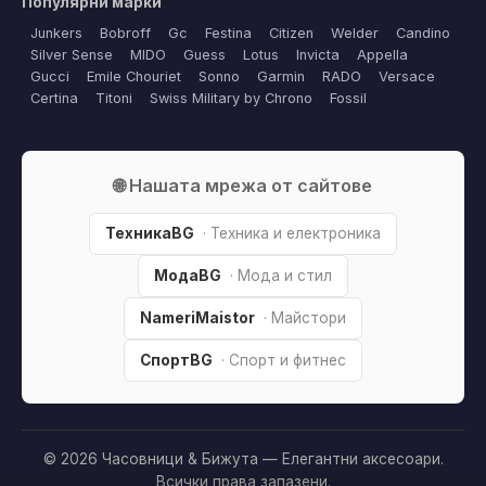
Популярни марки
Junkers
Bobroff
Gc
Festina
Citizen
Welder
Candino
Silver Sense
MIDO
Guess
Lotus
Invicta
Appella
Gucci
Emile Chouriet
Sonno
Garmin
RADO
Versace
Certina
Titoni
Swiss Military by Chrono
Fossil
🌐 Нашата мрежа от сайтове
ТехникаBG
· Техника и електроника
МодаBG
· Мода и стил
NameriMaistor
· Майстори
СпортBG
· Спорт и фитнес
© 2026 Часовници & Бижута — Елегантни аксесоари.
Всички права запазени.