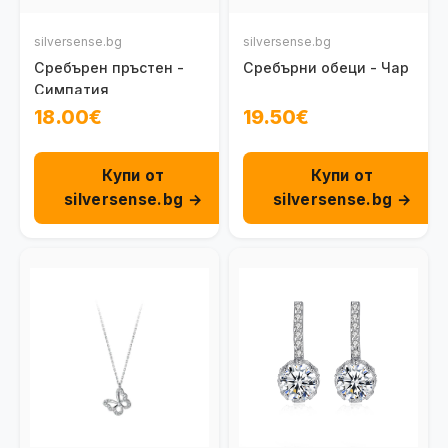
silversense.bg
silversense.bg
Сребърен пръстен -
Сребърни обеци - Чар
Симпатия
18.00€
19.50€
Купи от
Купи от
silversense.bg →
silversense.bg →