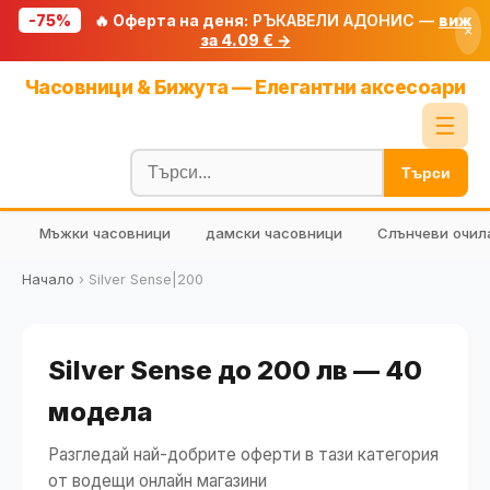
-75%
🔥 Оферта на деня:
РЪКАВЕЛИ АДОНИС —
виж
×
за 4.09 € →
Начало
Часовници & Бижута — Елегантни аксесоари
🔥 Намаления
☰
Блог
Търси
🧮 Калкулатори
Мъжки часовници
дамски часовници
Слънчеви очил
🔍 Намери продукт
🎁 Подарък
Начало
›
Silver Sense|200
🎟️ Купони
Silver Sense до 200 лв — 40
модела
Разгледай най-добрите оферти в тази категория
от водещи онлайн магазини