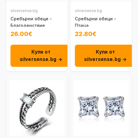
silversense.bg
silversense.bg
Сребърни обеци -
Сребърни обеци -
Благоденствие
Птица
26.00€
22.80€
Купи от
Купи от
silversense.bg →
silversense.bg →