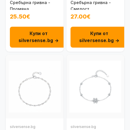
Сребърна гривна -
Сребърна гривна -
Промяна
Смелост
25.50€
27.00€
Купи от
Купи от
silversense.bg →
silversense.bg →
silversense.bg
silversense.bg