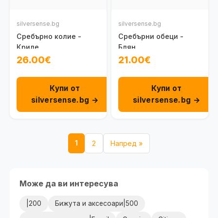
silversense.bg
silversense.bg
Сребърно колие -
Сребърни обеци -
Криле
Блян
26.00€
21.00€
Купи от
Купи от
silversense.bg →
silversense.bg →
1
2
Напред »
Може да ви интересува
|200
Бижута и аксесоари|500