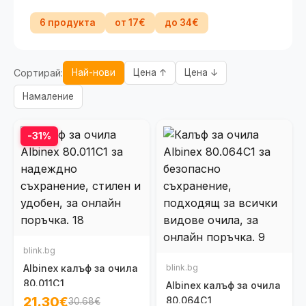
6 продукта
от 17€
до 34€
Сортирай:
Най-нови
Цена ↑
Цена ↓
Намаление
-31%
blink.bg
Albinex калъф за очила
blink.bg
80.011C1
Albinex калъф за очила
21.30€
80.064C1
30.68€