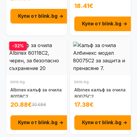
18.41€
Купи от blink.bg →
Купи от blink.bg →
-32%
blink.bg
blink.bg
Albinex калъф за очила
Albinex калъф за очила
80118C2
80075C2
20.88€
17.38€
30.68€
Купи от blink.bg →
Купи от blink.bg →