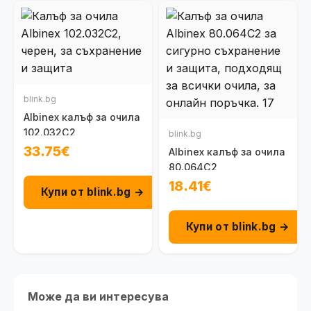
blink.bg
Albinex калъф за очила
102.032C2
blink.bg
33.75€
Albinex калъф за очила
80.064C2
18.41€
Купи от blink.bg →
Купи от blink.bg →
Може да ви интересува