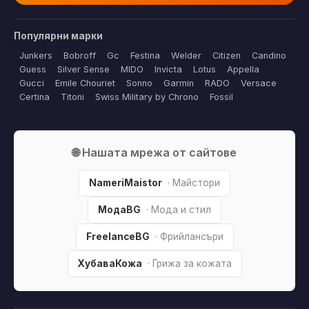
Популярни марки
Junkers
Bobroff
Gc
Festina
Welder
Citizen
Candino
Guess
Silver Sense
MIDO
Invicta
Lotus
Appella
Gucci
Emile Chouriet
Sonno
Garmin
RADO
Versace
Certina
Titoni
Swiss Military by Chrono
Fossil
🌐 Нашата мрежа от сайтове
NameriMaistor
· Майстори
МодаBG
· Мода и стил
FreelanceBG
· Фрийлансъри
ХубаваКожа
· Грижа за кожата