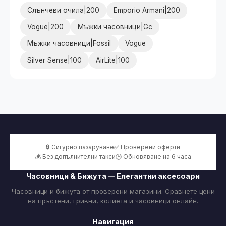
Слънчеви очила|200
Emporio Armani|200
Vogue|200
Мъжки часовници|Gc
Мъжки часовници|Fossil
Vogue
Silver Sense|100
AirLite|100
🔒 Сигурно пазаруване
✅ Проверени оферти
💰 Без допълнителни такси
🕒 Обновяване на 6 часа
Часовници & Бижута — Елегантни аксесоари
Часовници и бижута от проверени магазини. Сравнете цени
на пръстени, гривни, колиета и часовници онлайн.
Навигация