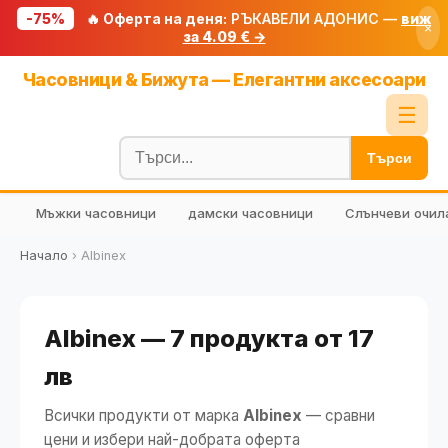
-75%
🔥 Оферта на деня:
РЪКАВЕЛИ АДОНИС —
виж
×
за 4.09 € →
Начало
Часовници & Бижута — Елегантни аксесоари
🔥 Намаления
☰
Блог
Търси
🧮 Калкулатори
Мъжки часовници
дамски часовници
Слънчеви очил
🔍 Намери продукт
🎁 Подарък
Начало
›
Albinex
🎟️ Купони
Albinex — 7 продукта от 17
лв
Всички продукти от марка
Albinex
— сравни
цени и избери най-добрата оферта