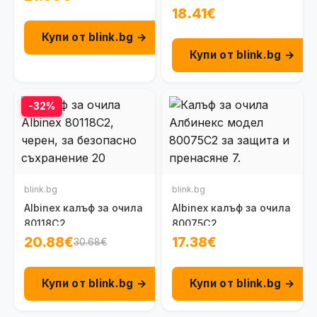
18.41€
Купи от blink.bg →
Купи от blink.bg →
-32%
blink.bg
blink.bg
Albinex калъф за очила
Albinex калъф за очила
80118C2
80075C2
20.88€
17.38€
30.68€
Купи от blink.bg →
Купи от blink.bg →