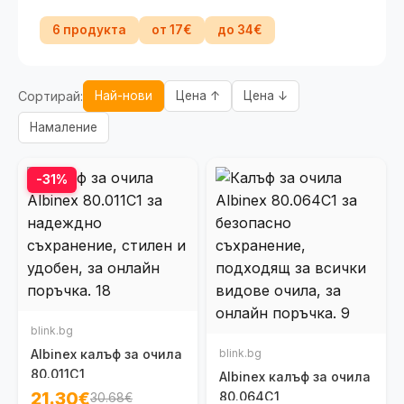
6 продукта
от 17€
до 34€
Сортирай:
Най-нови
Цена ↑
Цена ↓
Намаление
-31%
blink.bg
Albinex калъф за очила
blink.bg
80.011C1
Albinex калъф за очила
21.30€
80.064C1
30.68€