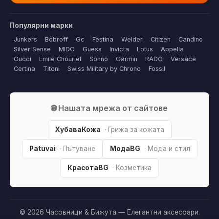
Популярни марки
Junkers
Bobroff
Gc
Festina
Welder
Citizen
Candino
Silver Sense
MIDO
Guess
Invicta
Lotus
Appella
Gucci
Emile Chouriet
Sonno
Garmin
RADO
Versace
Certina
Titoni
Swiss Military by Chrono
Fossil
🌐 Нашата мрежа от сайтове
ХубаваКожа
· Грижа за кожата
Patuvai
· Пътуване
МодаBG
· Мода и стил
КрасотаBG
· Козметика
© 2026 Часовници & Бижута — Елегантни аксесоари.