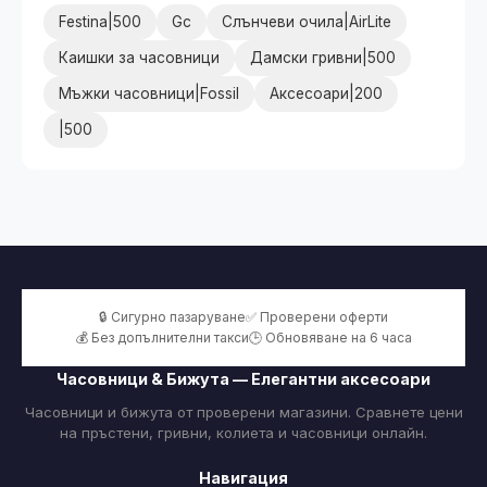
Festina|500
Gc
Слънчеви очила|AirLite
Каишки за часовници
Дамски гривни|500
Мъжки часовници|Fossil
Аксесоари|200
|500
🔒 Сигурно пазаруване
✅ Проверени оферти
💰 Без допълнителни такси
🕒 Обновяване на 6 часа
Часовници & Бижута — Елегантни аксесоари
Часовници и бижута от проверени магазини. Сравнете цени
на пръстени, гривни, колиета и часовници онлайн.
Навигация