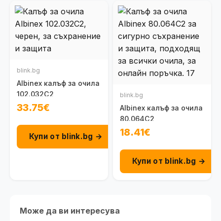
blink.bg
Albinex калъф за очила
102.032C2
blink.bg
33.75€
Albinex калъф за очила
80.064C2
18.41€
Купи от blink.bg →
Купи от blink.bg →
Може да ви интересува