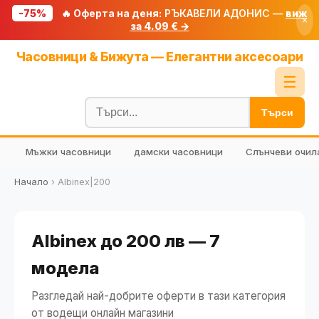
-75%
🔥 Оферта на деня:
РЪКАВЕЛИ АДОНИС —
виж
×
за 4.09 € →
Начало
Часовници & Бижута — Елегантни аксесоари
🔥 Намаления
☰
Блог
Търси
🧮 Калкулатори
Мъжки часовници
дамски часовници
Слънчеви очил
🔍 Намери продукт
🎁 Подарък
Начало
›
Albinex|200
🎟️ Купони
Albinex до 200 лв — 7
модела
Разгледай най-добрите оферти в тази категория
от водещи онлайн магазини