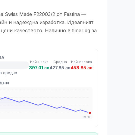
a Swiss Made F22003/2 от Festina —
айн и надеждна изработка. Идеалният
 цени качеството. Налично в timer.bg за
ТА
Най-ниска
Средна
Най-висока
397.01 лв
427.85 лв
458.85 лв
а средна
 ДНИ
09.08