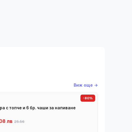
Виж още →
-80%
ра с топче и 6 бр. чаши за напиване
08 лв
25.56