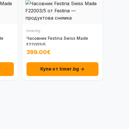
timer.bg
de
Часовник Festina Swiss Made
F22003/5
399.00€
→
Купи от timer.bg →