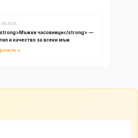
6.06.2026
strong>Мъжки часовници</strong> —
тил и качество за всеки мъж
рочети →