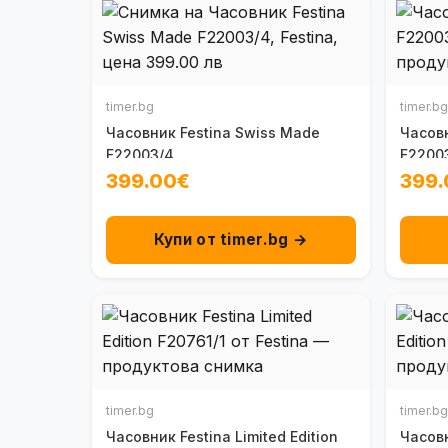
timer.bg
timer.bg
Часовник Festina Swiss Made
Часовн
F22003/4
F2200
399.00€
399.
Купи от timer.bg →
timer.bg
timer.bg
Часовник Festina Limited Edition
Часовн