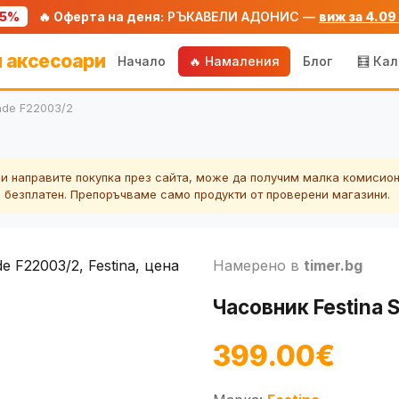
75%
🔥 Оферта на деня:
РЪКАВЕЛИ АДОНИС —
виж за 4.09
 аксесоари
Начало
🔥 Намаления
Блог
🧮 Ка
ade F22003/2
ли направите покупка през сайта, може да получим малка комисион
а безплатен. Препоръчваме само продукти от проверени магазини.
Намерено в
timer.bg
Часовник Festina 
399.00€