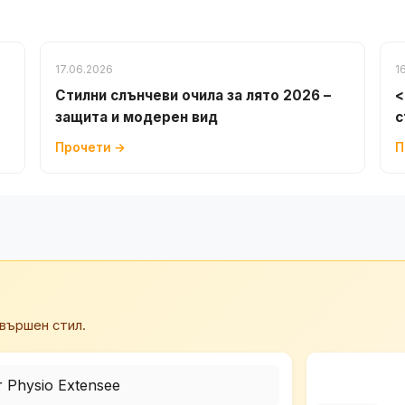
17.06.2026
1
Стилни слънчеви очила за лято 2026 –
<
защита и модерен вид
с
Прочети →
П
вършен стил.