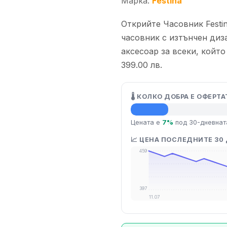
Марка:
Festina
Открийте Часовник Festin
часовник с изтънчен диз
аксесоар за всеки, който
399.00 лв.
🌡️ КОЛКО ДОБРА Е ОФЕРТА
💡 Средна цена
Цената е
7%
под 30-дневнат
📈 ЦЕНА ПОСЛЕДНИТЕ 30
459
397
11.07