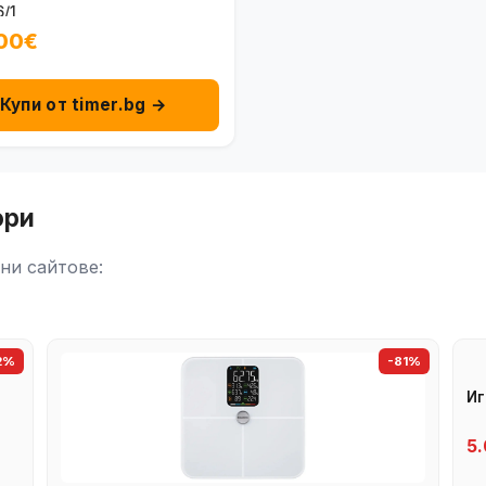
/1
00€
Купи от timer.bg →
ори
ни сайтове:
2%
-81%
Иг
5.