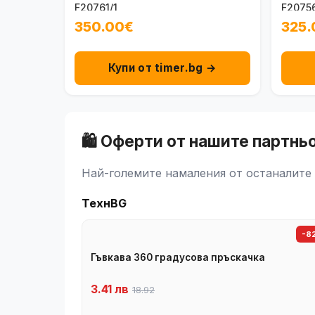
F20761/1
F20756
350.00€
325.
Купи от timer.bg →
🛍️ Оферти от нашите партнь
Най-големите намаления от останалите 
ТехнBG
-8
Гъвкава 360 градусова пръскачка
3.41 лв
18.92