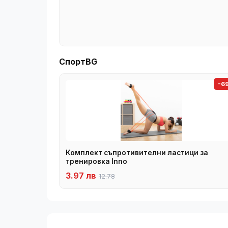
СпортBG
-6
Комплект съпротивителни ластици за
тренировка Inno
3.97 лв
12.78