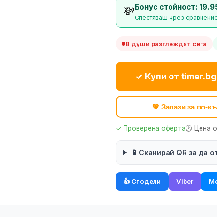
Бонус стойност: 19.9
💸
Спестяваш чрез сравнение
8 души разглеждат сега
✓ Купи от timer.bg
💖 Запази за по-
✓ Проверена оферта
🕑 Цена 
📱
Сканирай QR за да о
👍 Сподели
Viber
Me