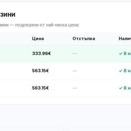
азини
зини — подредени от най-ниска цена:
Цена
Отстъпка
Нали
333.96€
—
✓ В 
563.15€
—
✓ В 
563.15€
—
✓ В 