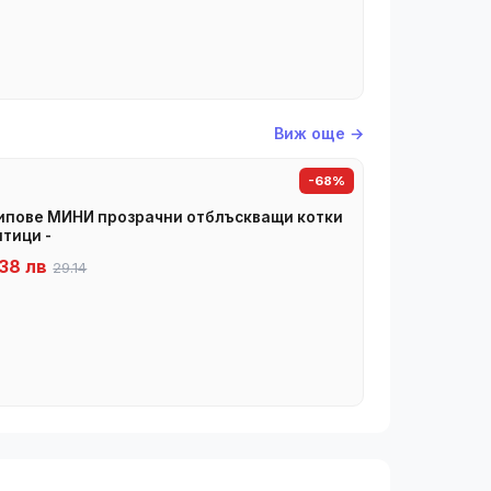
Виж още →
-68%
пове МИНИ прозрачни отблъскващи котки
птици -
38 лв
29.14