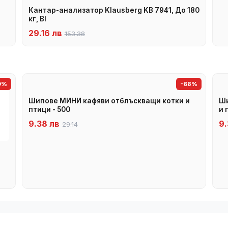
Кантар-анализатор Klausberg KB 7941, До 180
кг, BI
29.16 лв
153.38
9%
-68%
Шипове МИНИ кафяви отблъскващи котки и
Ши
птици - 500
и 
9.38 лв
9.
29.14