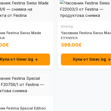
timer.bg
ик Festina Swiss Made
Часовник Festina Swiss Ma
3/6
F22003/3
00€
399.00€
Купи от timer.bg →
Купи от timer.bg 
ик Festina Special Edition