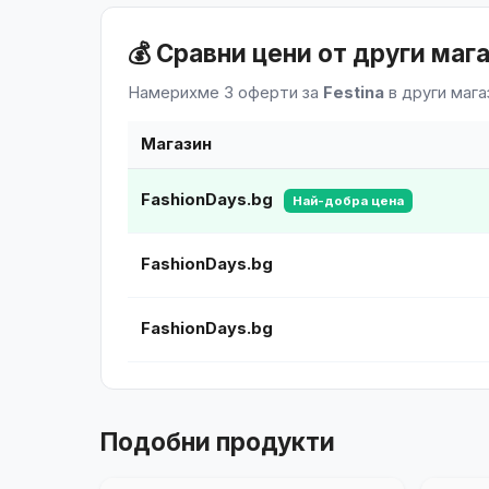
💰 Сравни цени от други маг
Намерихме 3 оферти за
Festina
в други мага
Магазин
FashionDays.bg
Най-добра цена
FashionDays.bg
FashionDays.bg
Подобни продукти