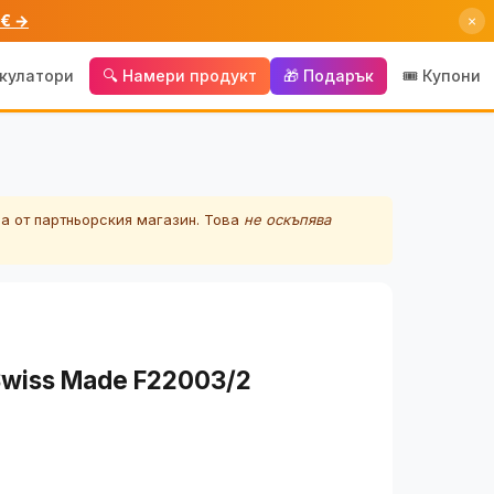
 € →
×
лкулатори
🔍 Намери продукт
🎁 Подарък
🎟️ Купони
а от партньорския магазин. Това
не оскъпява
Swiss Made F22003/2