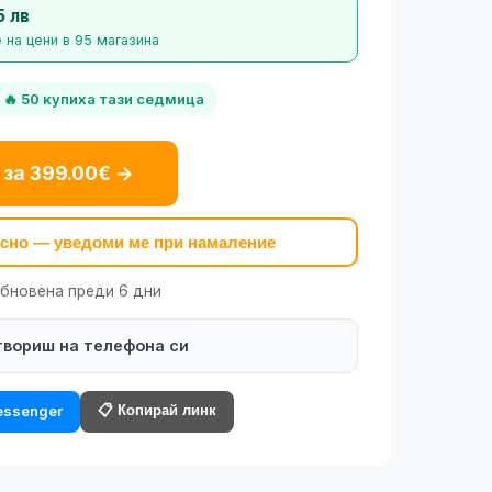
5 лв
 на цени в 95 магазина
🔥 50 купиха тази седмица
 за 399.00€ →
късно — уведоми ме при намаление
обновена преди 6 дни
твориш на телефона си
📋 Копирай линк
ssenger