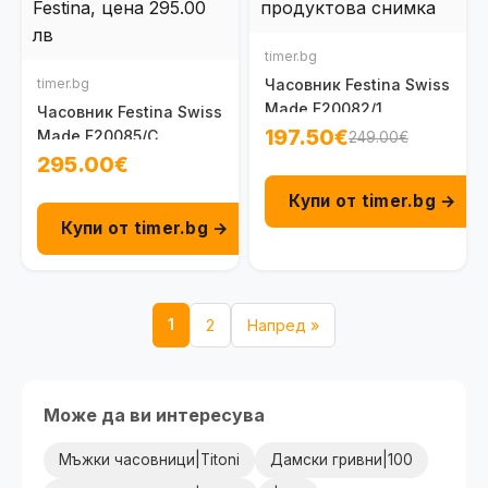
timer.bg
timer.bg
Часовник Festina Swiss
Made F20082/1
Часовник Festina Swiss
197.50€
Made F20085/C
249.00€
295.00€
Купи от timer.bg →
Купи от timer.bg →
1
2
Напред »
Може да ви интересува
Мъжки часовници|Titoni
Дамски гривни|100