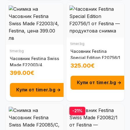
timer.bg
timer.bg
Часовник Festina
Special Edition F20756/1
Часовник Festina Swiss
325.00€
Made F22003/4
399.00€
Купи от timer.bg →
Купи от timer.bg →
-21%