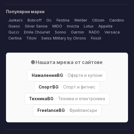
Популярни марки
Junkers
Bobroff
Gc
Festina
Welder
Citizen
Candino
Guess
Silver Sense
MIDO
Invicta
Lotus
Appella
Gucci
Emile Chouriet
Sonno
Garmin
RADO
Versace
Certina
Titoni
Swiss Military by Chrono
Fossil
🌐 Нашата мрежа от сайтове
НамаленияBG
· Оферти и купони
СпортBG
· Спорт и фитнес
ТехникаBG
· Техника и електроника
FreelanceBG
· Фрийлансъри