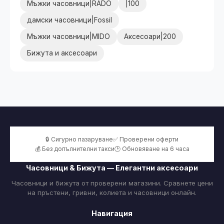
Мъжки часовници|RADO
|100
дамски часовници|Fossil
Мъжки часовници|MIDO
Аксесоари|200
Бижута и аксесоари
🔒 Сигурно пазаруване
✅ Проверени оферти
💰 Без допълнителни такси
🕒 Обновяване на 6 часа
Часовници & Бижута — Елегантни аксесоари
Часовници и бижута от проверени магазини. Сравнете цени
на пръстени, гривни, колиета и часовници онлайн.
Навигация