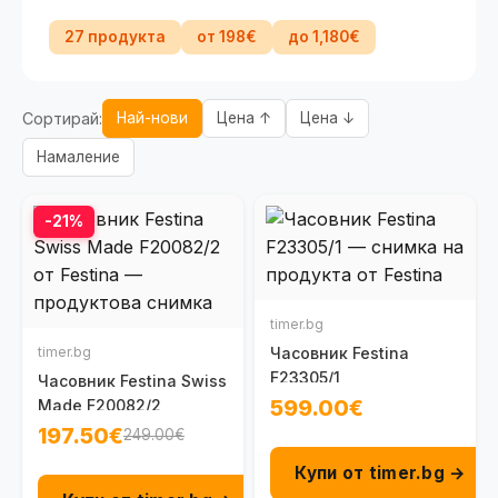
27 продукта
от 198€
до 1,180€
Сортирай:
Най-нови
Цена ↑
Цена ↓
Намаление
-21%
timer.bg
timer.bg
Часовник Festina
F23305/1
Часовник Festina Swiss
599.00€
Made F20082/2
197.50€
249.00€
Купи от timer.bg →