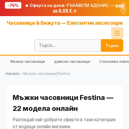
-75%
🔥 Оферта на деня:
РЪКАВЕЛИ АДОНИС —
виж
×
за 4.09 € →
Начало
Часовници & Бижута — Елегантни аксесоари
🔥 Намаления
☰
Блог
Търси
🧮 Калкулатори
Мъжки часовници
дамски часовници
Слънчеви очил
🔍 Намери продукт
🎁 Подарък
Начало
›
Мъжки часовници|Festina
🎟️ Купони
Мъжки часовници Festina —
22 модела онлайн
Разгледай най-добрите оферти в тази категория
от водещи онлайн магазини