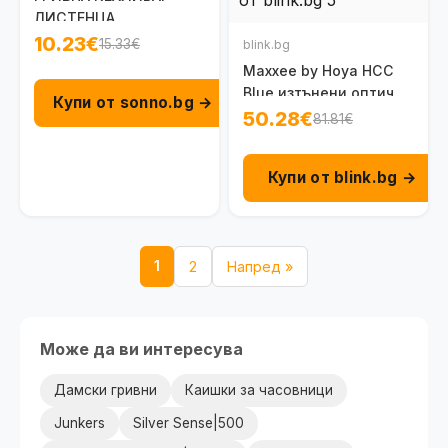
ЛИСТЕНЦА
10.23€
15.33€
blink.bg
Maxxee by Hoya HCC
Blue изтънени оптични
Купи от sonno.bg →
лещи с антирефлексно
50.28€
81.81€
покритие, blue филтър
2 бр.
Купи от blink.bg →
1
2
Напред »
Може да ви интересува
Дамски гривни
Каишки за часовници
Junkers
Silver Sense|500