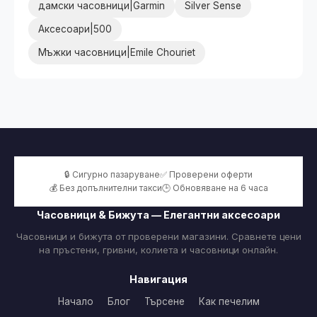
дамски часовници|Garmin
Silver Sense
Аксесоари|500
Мъжки часовници|Emile Chouriet
🔒 Сигурно пазаруване
✅ Проверени оферти
💰 Без допълнителни такси
🕒 Обновяване на 6 часа
Часовници & Бижута — Елегантни аксесоари
Часовници и бижута от проверени магазини. Сравнете цени
на пръстени, гривни, колиета и часовници онлайн.
Навигация
Начало
Блог
Търсене
Как печелим