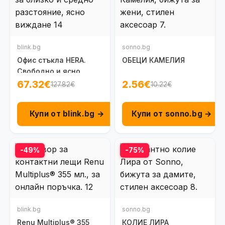
blink.bg
sonno.bg
Офис стъкла HERA.
ОБЕЦИ КАМЕЛИЯ
Свободно и ясно
виждане за близко и
67.32€
2.56€
127.82€
10.22€
средно разстояние.
Купи от blink.bg →
Купи от sonno.bg →
-49%
-75%
blink.bg
sonno.bg
Renu Multiplus® 355
КОЛИЕ ЛИРА