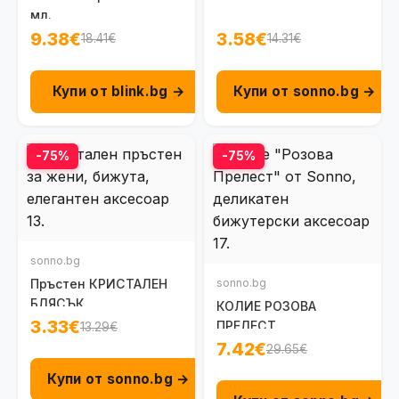
мл.
9.38€
3.58€
18.41€
14.31€
Купи от blink.bg →
Купи от sonno.bg →
-75%
-75%
sonno.bg
Пръстен КРИСТАЛЕН
sonno.bg
БЛЯСЪК
КОЛИЕ РОЗОВА
3.33€
ПРЕЛЕСТ
13.29€
7.42€
29.65€
Купи от sonno.bg →