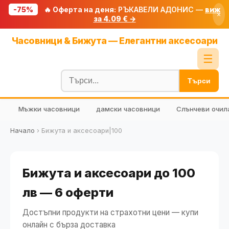
-75%
🔥 Оферта на деня:
РЪКАВЕЛИ АДОНИС —
виж
×
за 4.09 € →
Начало
Часовници & Бижута — Елегантни аксесоари
🔥 Намаления
☰
Блог
Търси
🧮 Калкулатори
Мъжки часовници
дамски часовници
Слънчеви очил
🔍 Намери продукт
🎁 Подарък
Начало
›
Бижута и аксесоари|100
🎟️ Купони
Бижута и аксесоари до 100
лв — 6 оферти
Достъпни продукти на страхотни цени — купи
онлайн с бърза доставка