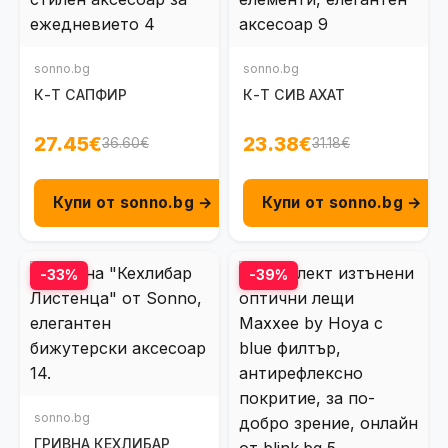
sonno.bg
sonno.bg
К-Т САПФИР
К-Т СИВ АХАТ
27.45€
23.38€
36.60€
31.18€
Купи от sonno.bg →
Купи от sonno.bg →
-33%
-39%
sonno.bg
ГРИВНА КЕХЛИБАР