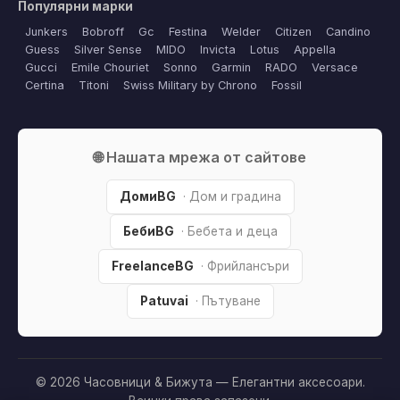
Популярни марки
Junkers
Bobroff
Gc
Festina
Welder
Citizen
Candino
Guess
Silver Sense
MIDO
Invicta
Lotus
Appella
Gucci
Emile Chouriet
Sonno
Garmin
RADO
Versace
Certina
Titoni
Swiss Military by Chrono
Fossil
🌐 Нашата мрежа от сайтове
ДомиBG
· Дом и градина
БебиBG
· Бебета и деца
FreelanceBG
· Фрийлансъри
Patuvai
· Пътуване
© 2026 Часовници & Бижута — Елегантни аксесоари.