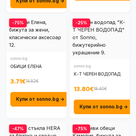
Купи от sonno.bg →
-75%
-25%
sonno.bg
ОБИЦИ ЕЛЕНА
sonno.bg
К-Т ЧЕРЕН ВОДОПАД
3.71€
14.82€
13.80€
18.40€
Купи от sonno.bg →
Купи от sonno.bg →
-47%
-75%