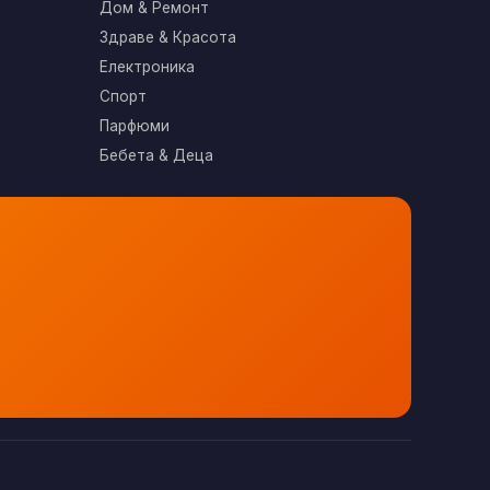
Дом & Ремонт
Здраве & Красота
Електроника
Спорт
Парфюми
Бебета & Деца