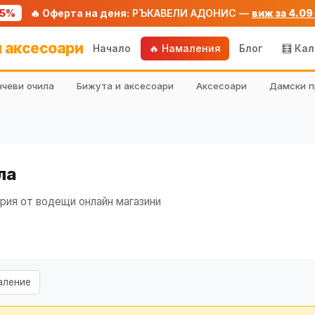
75%
🔥 Оферта на деня:
РЪКАВЕЛИ АДОНИС —
виж за 4.09
 аксесоари
Начало
🔥 Намаления
Блог
🧮 Ка
чеви очила
Бижута и аксесоари
Аксесоари
Дамски п
ла
рия от водещи онлайн магазини
аление