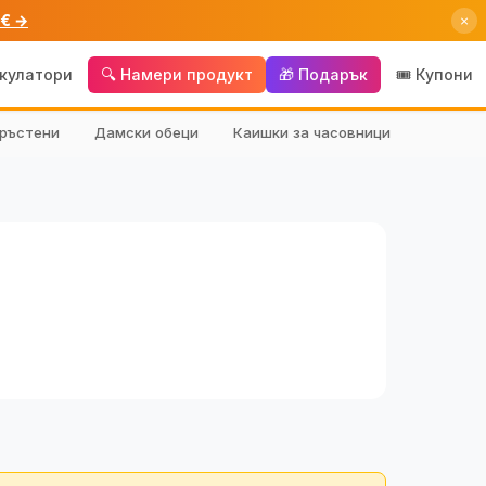
 € →
×
лкулатори
🔍 Намери продукт
🎁 Подарък
🎟️ Купони
ръстени
Дамски обеци
Каишки за часовници