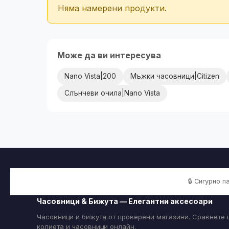
Няма намерени продукти.
Може да ви интересува
Nano Vista|200
Мъжки часовници|Citizen
Слънчеви очила|Nano Vista
🔒 Сигурно 
Часовници & Бижута — Елегантни аксесоари
Часовници и бижута от проверени магазини. Сравнете ц
колиета и часовници онлайн.