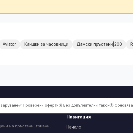
Aviator
Каишки за часовници
Дамски пръстени|200
R
пазаруване
✅ Проверени оферти
💰 Без допълнителни такси
🕒 Обновява
Навигация
ени на пръстени, гривни,
Начало