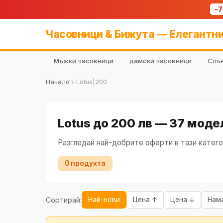
-
Часовници & Бижута — Елегантни
Мъжки часовници
дамски часовници
Слън
Начало
›
Lotus|200
Lotus до 200 лв — 37 моде
Разгледай най-добрите оферти в тази катего
0 продукта
Сортирай:
Най-нови
Цена ↑
Цена ↓
Нам