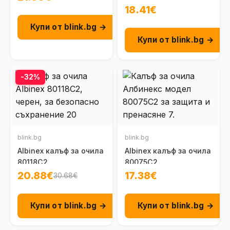
18.41€
Купи от blink.bg →
Купи от blink.bg →
-32%
blink.bg
blink.bg
Albinex калъф за очила
Albinex калъф за очила
80118C2
80075C2
20.88€
17.38€
30.68€
Купи от blink.bg →
Купи от blink.bg →