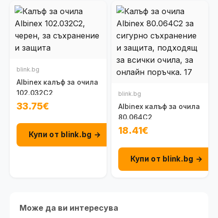
blink.bg
Albinex калъф за очила
102.032C2
blink.bg
33.75€
Albinex калъф за очила
80.064C2
18.41€
Купи от blink.bg →
Купи от blink.bg →
Може да ви интересува