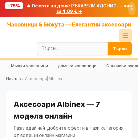
-75%
🔥 Оферта на деня:
РЪКАВЕЛИ АДОНИС —
виж
×
за 4.09 € →
Начало
Часовници & Бижута — Елегантни аксесоари
🔥 Намаления
☰
Блог
Търси
🧮 Калкулатори
Мъжки часовници
дамски часовници
Слънчеви очил
🔍 Намери продукт
🎁 Подарък
Начало
›
Аксесоари|Albinex
🎟️ Купони
Аксесоари Albinex — 7
модела онлайн
Разгледай най-добрите оферти в тази категория
от водещи онлайн магазини