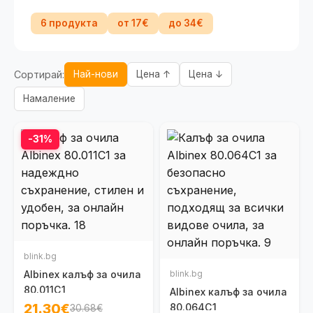
6 продукта
от 17€
до 34€
Сортирай:
Най-нови
Цена ↑
Цена ↓
Намаление
-31%
blink.bg
Albinex калъф за очила
blink.bg
80.011C1
Albinex калъф за очила
21.30€
80.064C1
30.68€