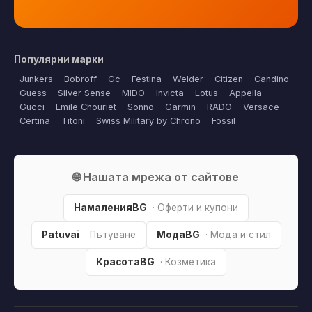
Популярни марки
Junkers
Bobroff
Gc
Festina
Welder
Citizen
Candino
Guess
Silver Sense
MIDO
Invicta
Lotus
Appella
Gucci
Emile Chouriet
Sonno
Garmin
RADO
Versace
Certina
Titoni
Swiss Military by Chrono
Fossil
🌐 Нашата мрежа от сайтове
НамаленияBG
· Оферти и купони
Patuvai
· Пътуване
МодаBG
· Мода и стил
КрасотаBG
· Козметика