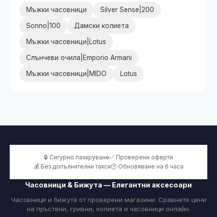
Мъжки часовници
Silver Sense|200
Sonno|100
Дамски колиета
Мъжки часовници|Lotus
Слънчеви очила|Emporio Armani
Мъжки часовници|MIDO
Lotus
🔒 Сигурно пазаруване
✅ Проверени оферти
💰 Без допълнителни такси
🕒 Обновяване на 6 часа
Часовници & Бижута — Елегантни аксесоари
Часовници и бижута от проверени магазини. Сравнете цени
на пръстени, гривни, колиета и часовници онлайн.