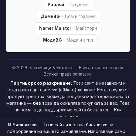
Patuvai
· Пътуване
ДомиBG
· Дом и градина
NameriMaistor
· Майстори
МодаBG
· Мода и стил
© 2026 Часовници & Бижута — Елегантни аксесоари.
Всички права запазени.
Партньорско разкриване:
Този сайт е независим и
съдържа партньорски (affiliate) линкове. Когато купите
продукт през тях, може да получим малка комисиона от
магазина —
без
това да оскъпява покупката за вас. Това
ни помага да поддържаме сайта безплатен.
Как
печелим »
🍪 Бисквитки
— Този сайт използва бисквитки за
подобряване на вашето изживяване. Използваме само