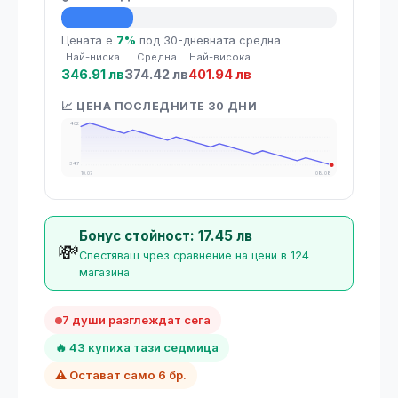
💡 Средна цена
Цената е
7%
под 30-дневната средна
Най-ниска
Средна
Най-висока
346.91 лв
374.42 лв
401.94 лв
📈 ЦЕНА ПОСЛЕДНИТЕ 30 ДНИ
402
347
10.07
08.08
Бонус стойност: 17.45 лв
💸
Спестяваш чрез сравнение на цени в 124
магазина
7 души разглеждат сега
🔥 43 купиха тази седмица
⚠️ Остават само 6 бр.