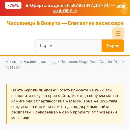
-75%
🔥 Оферта на деня:
РЪКАВЕЛИ АДОНИС —
виж
×
за 4.09 € →
Начало
Часовници & Бижута — Елегантни аксесоари
🔥 Намаления
☰
Блог
Търси
🧮 Калкулатори
Начало
›
Мъжки часовници
›
Часовник Hugo Boss Candor Prime
🔍 Намери продукт
1514307
🎁 Подарък
🎟️ Купони
Партньорски линкове:
Когато кликнете на линк или
направите покупка през сайта, може да получим малка
комисиона от партньорския магазин. Това
не оскъпява
продукта за вас и ни помага да поддържаме сайта
безплатен. Препоръчваме само продукти от проверени
магазини.