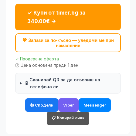
✓ Купи от timer.bg за
349.00€ →
💖 Запази за по-късно — уведоми ме при
намаление
✓ Проверена оферта
🕑 Цена обновена преди 1 ден
Сканирай QR за да отвориш на
📱
телефона си
👍 Сподели
Viber
Messenger
📋 Копирай линк