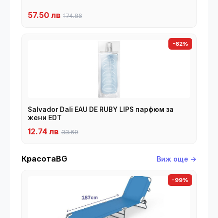
57.50 лв
174.86
-62%
Salvador Dali EAU DE RUBY LIPS парфюм за
жени EDT
12.74 лв
33.69
КрасотаBG
Виж още →
-99%