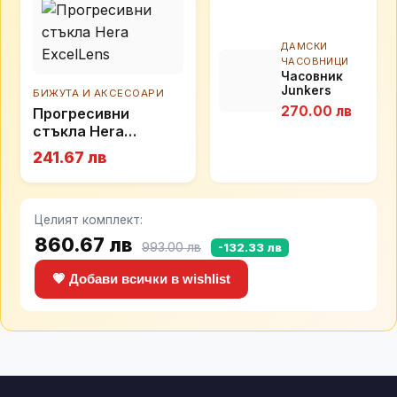
ДАМСКИ
ЧАСОВНИЦИ
Часовник
Junkers
БИЖУТА И АКСЕСОАРИ
Bauhaus 38
270.00 лв
Прогресивни
100090601051
стъкла Hera
ExcelLens
241.67 лв
Целият комплект:
860.67 лв
993.00 лв
-132.33 лв
💗 Добави всички в wishlist