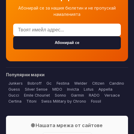
Абонирай се за нашия бюлетин и не пропускай
намаленията
Абонирай се
Популярни марки
Junkers
Bobroff
Gc
Festina
Welder
Citizen
Candino
Guess
Silver Sense
MIDO
Invicta
Lotus
Appella
Gucci
Emile Chouriet
Sonno
Garmin
RADO
Versace
Certina
Titoni
Swiss Military by Chrono
Fossil
🌐 Нашата мрежа от сайтове