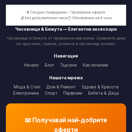
🔒 Сигурно пазаруване
✅ Проверени оферти
💰 Без допълнителни такси
🕒 Обновяване на 6 часа
Часовници & Бижута — Елегантни аксесоари
Часовници и бижута от проверени магазини. Сравнете цени
на пръстени, гривни, колиета и часовници онлайн.
Навигация
Начало
Блог
Търсене
Как печелим
Нашата мрежа
Мода & Стил
Дом & Ремонт
Здраве & Красота
Електроника
Спорт
Парфюми
Бебета & Деца
📧 Получавай най-добрите
оферти