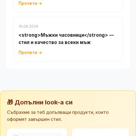
Прочети →
16.06.2026
<strong>Мъжки часовници</strong> —
стил и качество за всеки мъж
Прочети →
🎁 Допълни look-а си
Събрахме за теб допълващи продукти, които
оформят завършен стил.