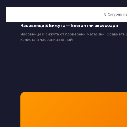
🔒 Сигурно 
Часовници & Бижута — Елегантни аксесоари
Часовници и бижута от проверени магазини. Сравнете ц
колиета и часовници онлайн.