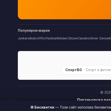
Популярни марки
Junkers
Bobroff
Gc
Festina
Welder
Citizen
Candino
Silver Sense
M
СпортBG
· Спорт и фитне
© 202
Партньорско раз
🏆
купите продукт п
🍪 Бисквитки
— Този сайт използва бисквитк
покупкат