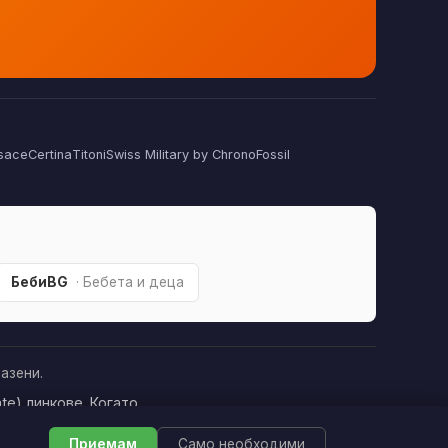
sace
Certina
Titoni
Swiss Military by Chrono
Fossil
БебиBG
· Бебета и деца
азени.
te) линкове. Когато
това да оскъпява
Приемам
Само необходими
печелим »