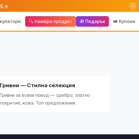
 € →
×
лкулатори
🔍 Намери продукт
🎁 Подарък
🎟️ Купони
Гривни — Стилна селекция
Гривни за всеки повод — сребро, златно
покритие, кожа. Топ предложения.