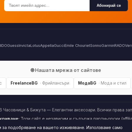
Абонирай се
IDO
Guess
Invicta
Lotus
Appella
Gucci
Emile Chouriet
Sonno
Garmin
RADO
Ver
🌐 Нашата мрежа от сайтове
с
FreelanceBG
· Фрийлансъри
МодаBG
· Мода и стил
6 Часовници & Бижута — Елегантни аксесоари. Всички права зап
криване:
Този сайт е независим и съдържа партньорски (affilia
рез тях, може да получим малка комисиона от магазина —
без
и за подобряване на вашето изживяване. Използваме само
а за вас. Това ни помага да поддържаме сайта безплатен.
Как 