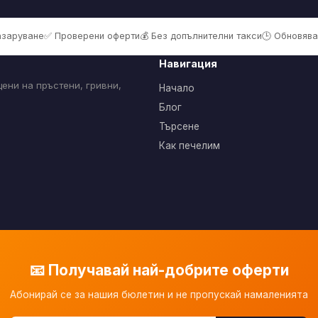
пазаруване
✅ Проверени оферти
💰 Без допълнителни такси
🕒 Обновява
Навигация
ени на пръстени, гривни,
Начало
Блог
Търсене
Как печелим
📧 Получавай най-добрите оферти
Абонирай се за нашия бюлетин и не пропускай намаленията