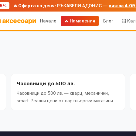
75%
🔥 Оферта на деня:
РЪКАВЕЛИ АДОНИС —
виж за 4.09
 аксесоари
Начало
🔥 Намаления
Блог
🧮 Ка
Часовници до 500 лв.
,
Часовници до 500 лв. — кварц, механични,
smart. Реални цени от партньорски магазини.