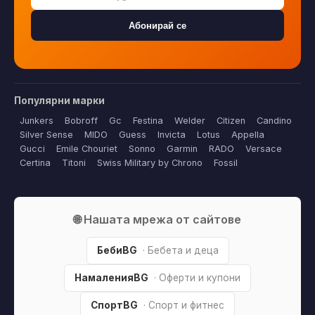
Абонирай се
Популярни марки
Junkers
Bobroff
Gc
Festina
Welder
Citizen
Candino
Silver Sense
MIDO
Guess
Invicta
Lotus
Appella
Gucci
Emile Chouriet
Sonno
Garmin
RADO
Versace
Certina
Titoni
Swiss Military by Chrono
Fossil
🌐 Нашата мрежа от сайтове
БебиBG
· Бебета и деца
НамаленияBG
· Оферти и купони
СпортBG
· Спорт и фитнес