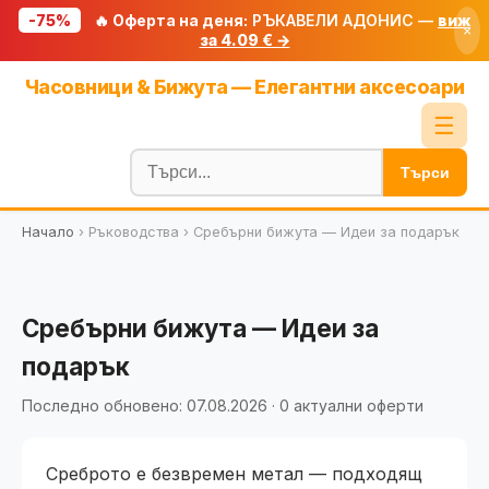
-75%
🔥 Оферта на деня:
РЪКАВЕЛИ АДОНИС —
виж
×
за 4.09 € →
Начало
Часовници & Бижута — Елегантни аксесоари
🔥 Намаления
☰
Блог
Търси
🧮 Калкулатори
Начало
›
Ръководства
›
Сребърни бижута — Идеи за подарък
🔍 Намери продукт
🎁 Подарък
🎟️ Купони
Сребърни бижута — Идеи за
подарък
Последно обновено: 07.08.2026 · 0 актуални оферти
Среброто е безвремен метал — подходящ