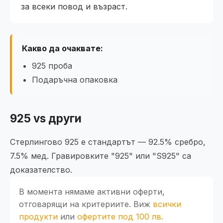
за всеки повод и възраст.
Какво да очаквате:
925 пробa
Подаръчна опаковка
925 vs други
Стерлингово 925 е стандартът — 92.5% сребро,
7.5% мед. Гравировките "925" или "S925" са
доказателство.
В момента нямаме активни оферти,
отговарящи на критериите. Виж
всички
продукти
или
офертите под 100 лв.