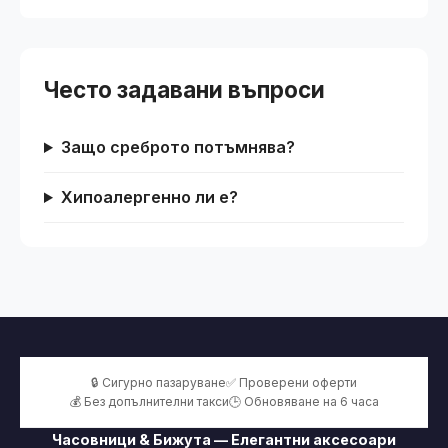
Често задавани въпроси
Защо среброто потъмнява?
Хипоалергенно ли е?
🔒 Сигурно пазаруване
✅ Проверени оферти
💰 Без допълнителни такси
🕒 Обновяване на 6 часа
Часовници & Бижута — Елегантни аксесоари