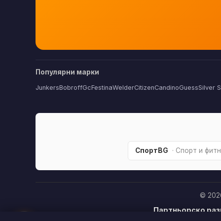
Популярни марки
Junkers
Bobroff
Gc
Festina
Welder
Citizen
Candino
Guess
Silver 
СпортBG
· Спорт и фит
© 202
Партньорско раз
купите продукт п