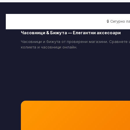
🔒 Сигурно 
Часовници & Бижута — Елегантни аксесоари
Часовници и бижута от проверени магазини. Сравнете ц
колиета и часовници онлайн.