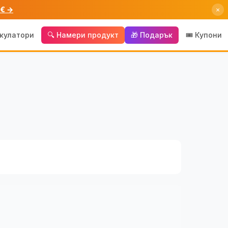
 € →
×
лкулатори
🔍 Намери продукт
🎁 Подарък
🎟️ Купони