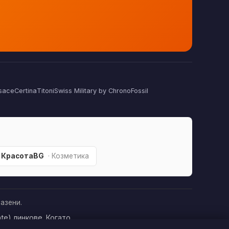
sace
Certina
Titoni
Swiss Military by Chrono
Fossil
КрасотаBG
· Козметика
азени.
te) линкове. Когато
това да оскъпява