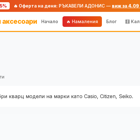
75%
🔥 Оферта на деня:
РЪКАВЕЛИ АДОНИС —
виж за 4.09
 аксесоари
Начало
🔥 Намаления
Блог
🧮 Ка
ти
ри кварц модели на марки като Casio, Citizen, Seiko.