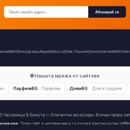
Абонирай се
Sense
MIDO
Invicta
Lotus
Appella
Gucci
Emile Chouriet
Sonno
Garmin
RADO
Ver
🌐 Нашата мрежа от сайтове
нес
ПарфюмBG
· Парфюми
ДомиBG
· Дом и градина
6 Часовници & Бижута — Елегантни аксесоари. Всички права зап
криване:
Този сайт е независим и съдържа партньорски (affilia
рез тях, може да получим малка комисиона от магазина —
без