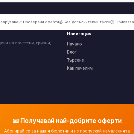
пазаруване
✅ Проверени оферти
💰 Без допълнителни такси
🕒 Обновява
Навигация
ени на пръстени, гривни,
Начало
Блог
Търсене
Как печелим
📧 Получавай най-добрите оферти
Абонирай се за нашия бюлетин и не пропускай намаленията