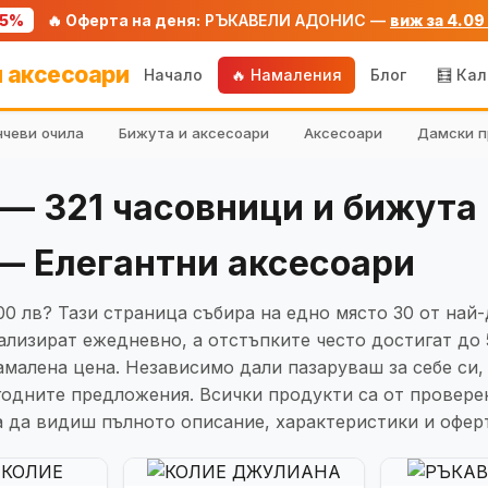
75%
🔥 Оферта на деня:
РЪКАВЕЛИ АДОНИС —
виж за 4.09
 аксесоари
Начало
🔥 Намаления
Блог
🧮 Ка
чеви очила
Бижута и аксесоари
Аксесоари
Дамски п
 — 321 часовници и бижута 
— Елегантни аксесоари
0 лв? Тази страница събира на едно място 30 от най
уализират ежедневно, а отстъпките често достигат до
амалена цена. Независимо дали пазаруваш за себе си,
одните предложения. Всички продукти са от проверен
за да видиш пълното описание, характеристики и офер