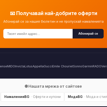
📧 Получавай най-добрите оферти
Абонирай се за нашия бюлетин и не пропускай намаленията
Абонирай се
Sense
MIDO
Invicta
Lotus
Appella
Gucci
Emile Chouriet
Sonno
Garmin
RADO
Ver
🌐 Нашата мрежа от сайтове
НамаленияBG
· Оферти и купони
МодаBG
· Мода и стил