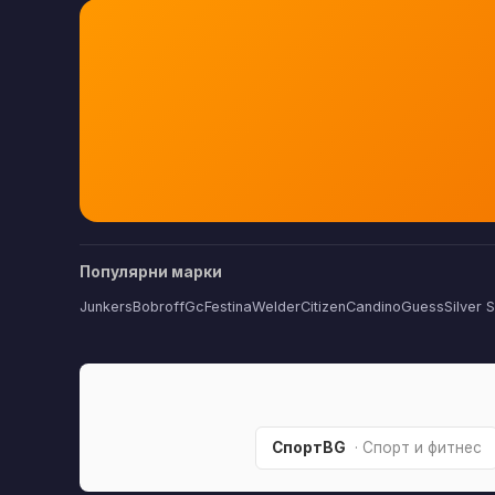
Популярни марки
Junkers
Bobroff
Gc
Festina
Welder
Citizen
Candino
Guess
Silver 
СпортBG
· Спорт и фитнес