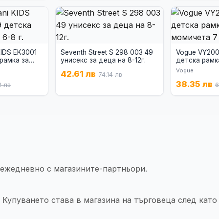
KIDS EK3001
Seventh Street S 298 003 49
Vogue VY200
рамка за
унисекс за деца на 8-12г.
детска рамк
момичета 7 -
Vogue
42.61 лв
74.14 лв
38.35 лв
2 лв
6
 ежедневно с магазините-партньори.
 Купуването става в магазина на търговеца след като