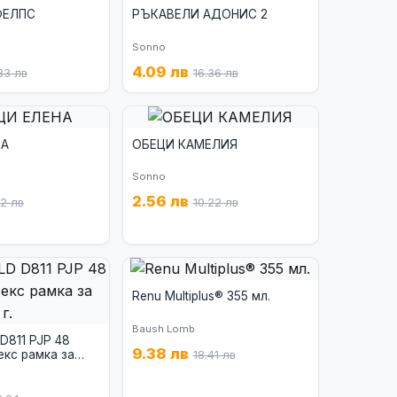
ФЕЛПС
РЪКАВЕЛИ АДОНИС 2
Sonno
4.09 лв
33 лв
16.36 лв
НА
ОБЕЦИ КАМЕЛИЯ
Sonno
2.56 лв
82 лв
10.22 лв
Renu Multiplus® 355 мл.
Baush Lomb
 D811 PJP 48
9.38 лв
екс рамка за
18.41 лв
.