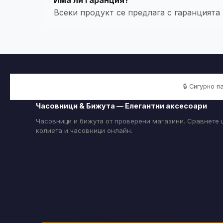
Всеки продукт се предлага с гаранцията
🔒 Сигурно 
Часовници & Бижута — Елегантни аксесоари
Часовници и бижута от проверени магазини. Сравнете ц
колиета и часовници онлайн.