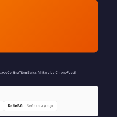
sace
Certina
Titoni
Swiss Military by Chrono
Fossil
БебиBG
· Бебета и деца