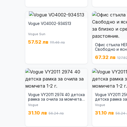
Vogue VO4002-934S13
Vogue Sun
57.52 лв
111.46 лв
Офис стъкла HE
Свободно и яс
за близко и сре
67.32 лв
127.8
разстояние.
Vogue VY2011 2974 40 детска
Vogue VY2011 25
рамка за очила за момчета
детска рамка за
1-2 г.
момичета 1-2 г.
Vogue
Vogue
31.10 лв
31.10 лв
56.24 лв
56.24 