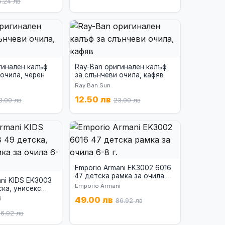
6.24 лв
гинален калъф
Ray-Ban оригинален калъф
 очила, черен
за слънчеви очила, кафяв
Ray Ban Sun
12.50 лв
3.00 лв
23.00 лв
Emporio Armani EK3002 6016
47 детска рамка за очила 6-
ani KIDS EK3003
8 г.
Emporio Armani
ска, унисекс
ла 6-8 г.
i
49.00 лв
86.92 лв
6.92 лв