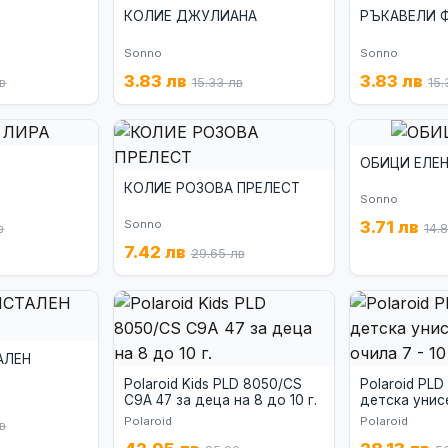
КОЛИЕ ДЖУЛИАНА
РЪКАВЕЛИ 
Sonno
Sonno
3.83 лв
3.83 лв
лв
15.33 лв
15.
ОБИЦИ ЕЛЕ
КОЛИЕ РОЗОВА ПРЕЛЕСТ
Sonno
Sonno
3.71 лв
в
14.
7.42 лв
29.65 лв
АЛЕН
Polaroid Kids PLD 8050/CS
Polaroid PLD
C9A 47 за деца на 8 до 10 г.
детска унис
очила 7 - 10 г
Polaroid
Polaroid
лв