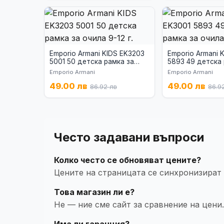
Emporio Armani KIDS EK3203
Emporio Armani 
5001 50 детска рамка за
5893 49 детска 
очила 9-12 г.
очила 6-8 г.
Emporio Armani
Emporio Armani
49.00 лв
49.00 лв
86.92 лв
86.9
Често задавани въпроси
Колко често се обновяват цените?
Цените на страницата се синхронизират
Това магазин ли е?
Не — ние сме сайт за сравнение на цени.
Има ли гаранция?