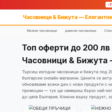
-
Часовници & Бижута — Елегантни
Мъжки часовници
дамски часовници
Слън
Топ оферти до 200 лв
Часовници & Бижута 
Търсиш изгодни часовници и бижута под 20
български онлайн магазини. Цените се акт
обновяваме всеки ден с нови продукти с н
промоции — тук ще намериш бързо най-изг
до цяла България. Кликни върху продукт, 