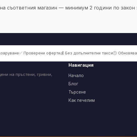
 на съответния магазин — минимум 2 години по закон з
пазаруване
✅ Проверени оферти
💰 Без допълнителни такси
🕒 Обновява
Навигация
ени на пръстени, гривни,
Начало
Блог
Търсене
Как печелим