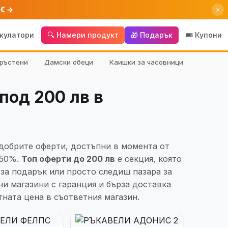
 € →
×
лкулатори
🔍 Намери продукт
🎁 Подарък
🎟️ Купони
ръстени
Дамски обеци
Каишки за часовници
под 200 лв в
-добрите оферти, достъпни в момента от
 50%.
Топ оферти до 200 лв
е секция, която
 за подарък или просто следиш пазара за
и магазини с гаранция и бърза доставка
тната цена в съответния магазин.