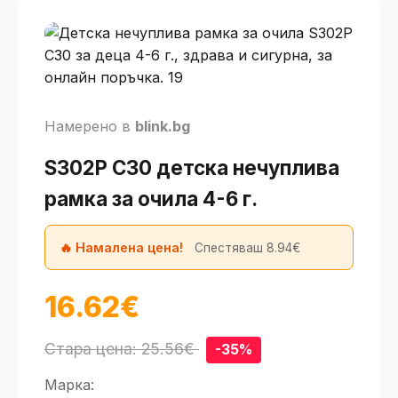
Намерено в
blink.bg
S302P C30 детска нечуплива
рамка за очила 4-6 г.
🔥 Намалена цена!
Спестяваш 8.94€
16.62€
Стара цена: 25.56€
-35%
Марка: