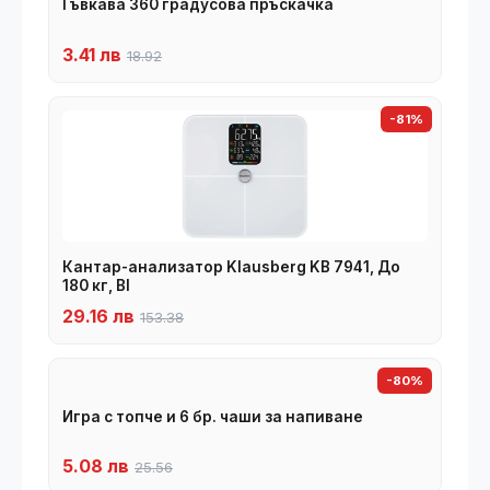
Гъвкава 360 градусова пръскачка
3.41 лв
18.92
-81%
Кантар-анализатор Klausberg KB 7941, До
180 кг, BI
29.16 лв
153.38
-80%
Игра с топче и 6 бр. чаши за напиване
5.08 лв
25.56