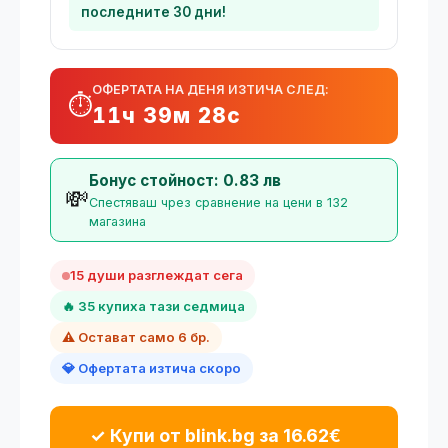
последните 30 дни!
ОФЕРТАТА НА ДЕНЯ ИЗТИЧА СЛЕД:
⏱️
11ч 39м 28с
Бонус стойност: 0.83 лв
💸
Спестяваш чрез сравнение на цени в 132
магазина
15 души разглеждат сега
🔥 35 купиха тази седмица
⚠️ Остават само 6 бр.
💎 Офертата изтича скоро
✓ Купи от blink.bg за 16.62€