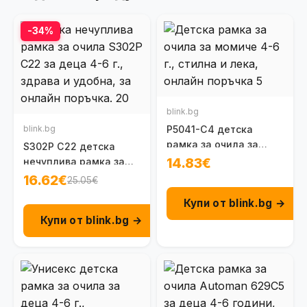
-34%
blink.bg
blink.bg
P5041-C4 детска
рамка за очила за
S302P C22 детска
момиче 4-6 г.
14.83€
нечуплива рамка за
очила 4-6 г.
16.62€
25.05€
Купи от blink.bg →
Купи от blink.bg →