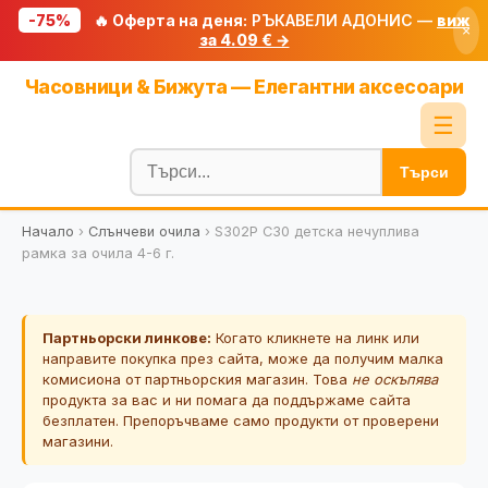
-75%
🔥 Оферта на деня:
РЪКАВЕЛИ АДОНИС —
виж
×
за 4.09 € →
Начало
Часовници & Бижута — Елегантни аксесоари
🔥 Намаления
☰
Блог
Търси
🧮 Калкулатори
Начало
›
Слънчеви очила
›
S302P C30 детска нечуплива
🔍 Намери продукт
рамка за очила 4-6 г.
🎁 Подарък
🎟️ Купони
Партньорски линкове:
Когато кликнете на линк или
направите покупка през сайта, може да получим малка
комисиона от партньорския магазин. Това
не оскъпява
продукта за вас и ни помага да поддържаме сайта
безплатен. Препоръчваме само продукти от проверени
магазини.