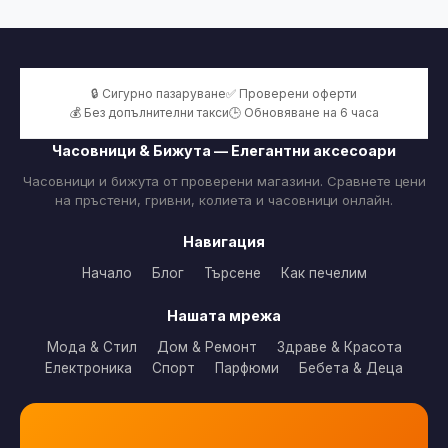
🔒 Сигурно пазаруване
✅ Проверени оферти
💰 Без допълнителни такси
🕒 Обновяване на 6 часа
Часовници & Бижута — Елегантни аксесоари
Часовници и бижута от проверени магазини. Сравнете цени
на пръстени, гривни, колиета и часовници онлайн.
Навигация
Начало
Блог
Търсене
Как печелим
Нашата мрежа
Мода & Стил
Дом & Ремонт
Здраве & Красота
Електроника
Спорт
Парфюми
Бебета & Деца