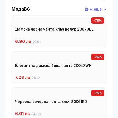
МодаBG
Виж още →
-75%
Дамска черна чанта клъч велур 20070BL
6.90 лв
27.61
-75%
Елегантна дамска бяла чанта 20047WH
7.03 лв
28.12
-75%
Червена вечерна чанта клъч 20061RD
6.01 лв
24.03