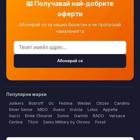
📧 Получавай най-добрите
оферти
Абонирай се за нашия бюлетин и не пропускай
намаленията
Абонирай се
Популярни марки
Junkers
Bobroff
Gc
Festina
Welder
Citizen
Candino
Silver Sense
MIDO
Guess
Invicta
Lotus
Appella
Gucci
Emile Chouriet
Sonno
Garmin
RADO
Versace
Certina
Titoni
Swiss Military by Chrono
Fossil