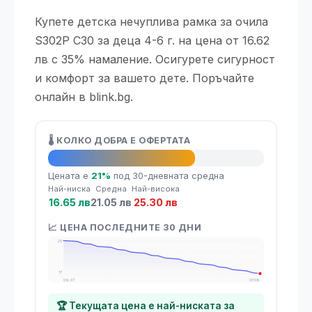
Купете детска нечуплива рамка за очила
S302P C30 за деца 4-6 г. на цена от 16.62
лв с 35% намаление. Осигурете сигурност
и комфорт за вашето дете. Поръчайте
онлайн в blink.bg.
🌡️ КОЛКО ДОБРА Е ОФЕРТАТА
👍 Добра оферта
Цената е
21%
под 30-дневната средна
Най-ниска
Средна
Най-висока
16.65 лв
21.05 лв
25.30 лв
📈 ЦЕНА ПОСЛЕДНИТЕ 30 ДНИ
25
17
09.07
07.08
🏆 Текущата цена е най-ниската за