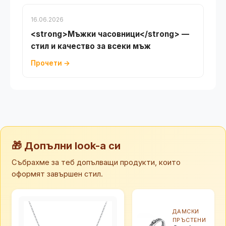
16.06.2026
<strong>Мъжки часовници</strong> —
стил и качество за всеки мъж
Прочети →
🎁 Допълни look-а си
Събрахме за теб допълващи продукти, които
оформят завършен стил.
ДАМСКИ
ПРЪСТЕНИ