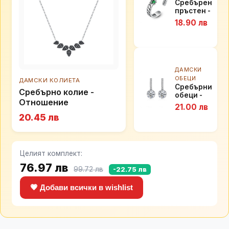
Сребърен
пръстен -
Магия
18.90 лв
ДАМСКИ
ОБЕЦИ
ДАМСКИ КОЛИЕТА
Сребърни
Сребърно колие -
обеци -
Отношение
Блян
21.00 лв
20.45 лв
Целият комплект:
76.97 лв
99.72 лв
-22.75 лв
💗 Добави всички в wishlist