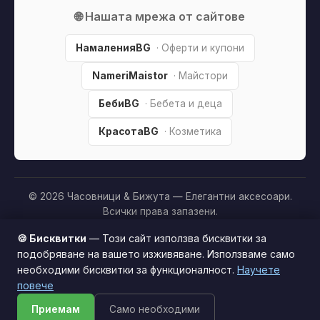
🌐 Нашата мрежа от сайтове
НамаленияBG
· Оферти и купони
NameriMaistor
· Майстори
БебиBG
· Бебета и деца
КрасотаBG
· Козметика
© 2026 Часовници & Бижута — Елегантни аксесоари.
Всички права запазени.
Партньорско разкриване:
Този сайт е независим и
🍪 Бисквитки
— Този сайт използва бисквитки за
съдържа партньорски (affiliate) линкове. Когато купите
подобряване на вашето изживяване. Използваме само
продукт през тях, може да получим малка комисиона от
необходими бисквитки за функционалност.
Научете
Този сайт използва бисквитки за по-добро
магазина —
без
това да оскъпява покупката за вас. Това
повече
потребителско изживяване.
Научи повече
ни помага да поддържаме сайта безплатен.
Как
Приемам
Само необходими
Приемам
печелим »