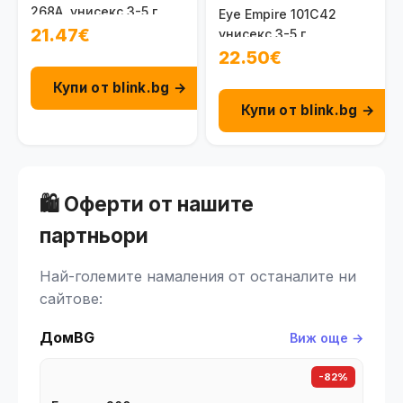
268А, унисекс 3-5 г.
Eye Empire 101C42
21.47€
унисекс 3-5 г.
22.50€
Купи от blink.bg →
Купи от blink.bg →
🛍️ Оферти от нашите
партньори
Най-големите намаления от останалите ни
сайтове:
ДомBG
Виж още →
-82%