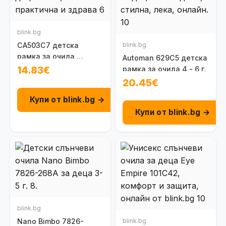
blink.bg
CA503C7 детска
blink.bg
рамка за очила,
Automan 629C5 детска
унисекс 4-6 г.
14.83€
рамка за очила 4 - 6 г.
20.45€
Купи от blink.bg →
Купи от blink.bg →
blink.bg
Nano Bimbo 7826-
blink.bg