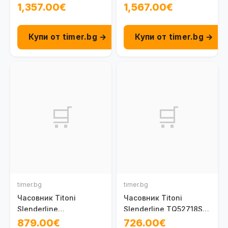
063
1,357.00€
1,567.00€
Купи от timer.bg →
Купи от timer.bg →
🛒
🛒
timer.bg
timer.bg
Часовник Titoni
Часовник Titoni
Slenderline
Slenderline TQ52718S-
TQ52718SRG-606
608
879.00€
726.00€