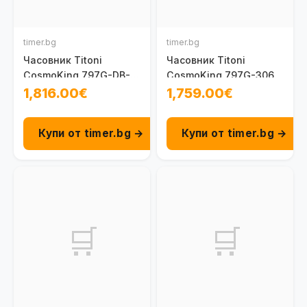
timer.bg
timer.bg
Часовник Titoni
Часовник Titoni
CosmoKing 797G-DB-
CosmoKing 797G-306
541
1,816.00€
1,759.00€
Купи от timer.bg →
Купи от timer.bg →
🛒
🛒