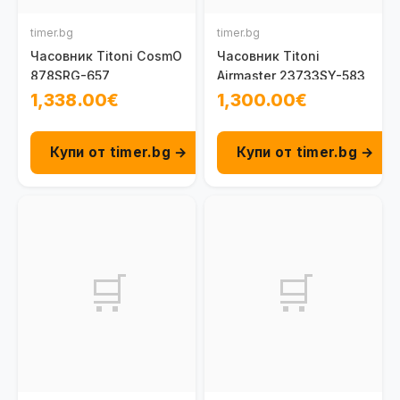
timer.bg
timer.bg
Часовник Titoni CosmO
Часовник Titoni
878SRG-657
Airmaster 23733SY-583
1,338.00€
1,300.00€
Купи от timer.bg →
Купи от timer.bg →
🛒
🛒