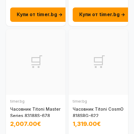
Купи от timer.bg →
Купи от timer.bg →
🛒
🛒
timer.bg
timer.bg
Часовник Titoni Master
Часовник Titoni CosmO
Series 83188S-678
818SRG-622
2,007.00€
1,319.00€