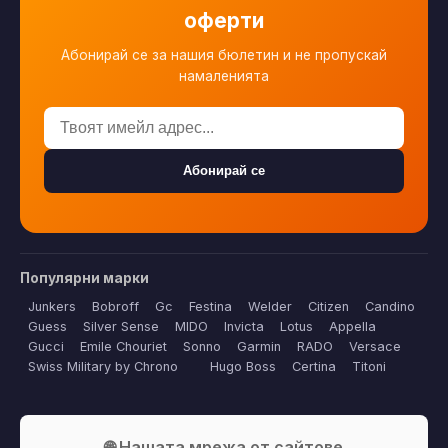
оферти
Абонирай се за нашия бюлетин и не пропускай
намаленията
Абонирай се
Популярни марки
Junkers
Bobroff
Gc
Festina
Welder
Citizen
Candino
Guess
Silver Sense
MIDO
Invicta
Lotus
Appella
Gucci
Emile Chouriet
Sonno
Garmin
RADO
Versace
Swiss Military by Chrono
Hugo Boss
Certina
Titoni
🌐 Нашата мрежа от сайтове