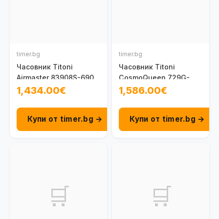
timer.bg
timer.bg
Часовник Titoni
Часовник Titoni
Airmaster 83908S-690
CosmoQueen 729G-
306
1,434.00€
1,586.00€
Купи от timer.bg →
Купи от timer.bg →
🛒
🛒