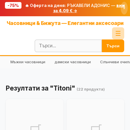
-75%
🔥 Оферта на деня:
РЪКАВЕЛИ АДОНИС —
виж
×
за 4.09 € →
Начало
Часовници & Бижута — Елегантни аксесоари
🔥 Намаления
☰
Блог
Търси
🧮 Калкулатори
Мъжки часовници
дамски часовници
Слънчеви очил
🔍 Намери продукт
🎁 Подарък
🎟️ Купони
Резултати за "Titoni"
(22 продукта)