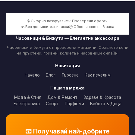
🔒 Сигурно пазаруване
✅ Проверени оферти
💰 Без допълнителни такси
🕒 Обновяване на 6 часа
Часовници & Бижута — Елегантни аксесоари
Часовници и бижута от проверени магазини. Сравнете цени
на пръстени, гривни, колиета и часовници онлайн.
Навигация
Начало
Блог
Търсене
Как печелим
Нашата мрежа
Мода & Стил
Дом & Ремонт
Здраве & Красота
Електроника
Спорт
Парфюми
Бебета & Деца
📧 Получавай най-добрите