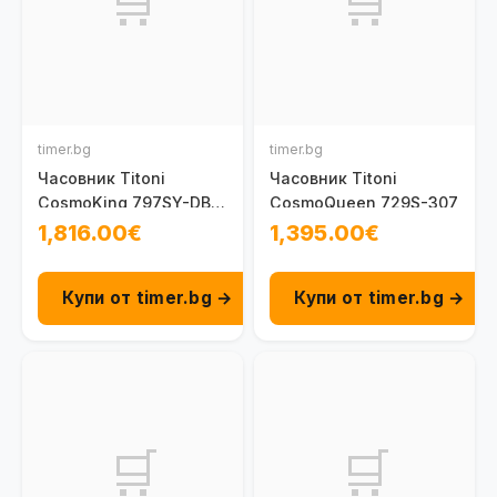
🛒
🛒
timer.bg
timer.bg
Часовник Titoni
Часовник Titoni
CosmoKing 797SY-DB-
CosmoQueen 729S-307
019
1,816.00€
1,395.00€
Купи от timer.bg →
Купи от timer.bg →
🛒
🛒