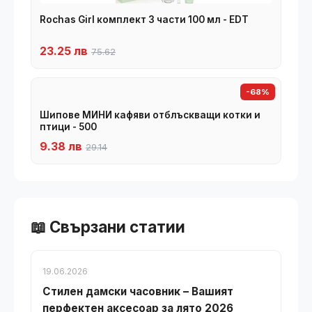
Rochas Girl комплект 3 части 100 мл - EDT
23.25 лв
75.62
-68%
Шипове МИНИ кафяви отблъскващи котки и
птици - 500
9.38 лв
29.14
📖 Свързани статии
19.06.2026
Стилен дамски часовник – Вашият
перфектен аксесоар за лято 2026