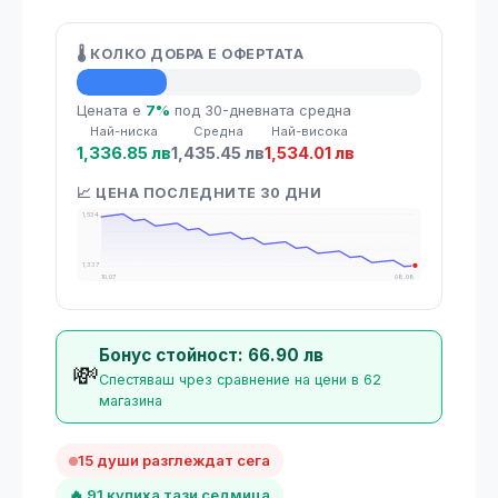
🌡️ КОЛКО ДОБРА Е ОФЕРТАТА
💡 Средна цена
Цената е
7%
под 30-дневната средна
Най-ниска
Средна
Най-висока
1,336.85 лв
1,435.45 лв
1,534.01 лв
📈 ЦЕНА ПОСЛЕДНИТЕ 30 ДНИ
1,534
1,337
10.07
08.08
Бонус стойност: 66.90 лв
💸
Спестяваш чрез сравнение на цени в 62
магазина
15 души разглеждат сега
🔥 91 купиха тази седмица