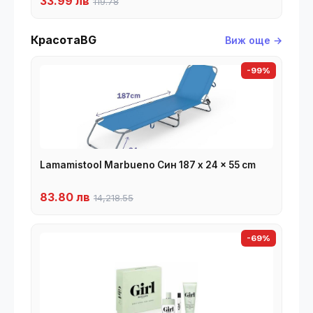
33.99 лв
119.78
КрасотаBG
Виж още →
-99%
Lamamistool Marbueno Син 187 x 24 x 55 cm
83.80 лв
14,218.55
-69%