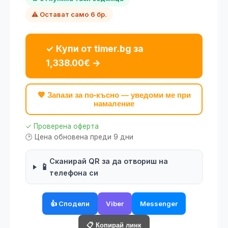
⚠️ Остават само 6 бр.
✓ Купи от timer.bg за
1,338.00€ →
💖 Запази за по-късно — уведоми ме при
намаление
✓ Проверена оферта
🕑 Цена обновена преди 9 дни
Сканирай QR за да отвориш на
📱
телефона си
👍 Сподели
Viber
Messenger
📋 Копирай линк