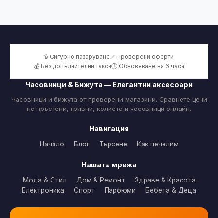
🔒 Сигурно пазаруване
✅ Проверени оферти
💰 Без допълнителни такси
🕒 Обновяване на 6 часа
Часовници & Бижута — Елегантни аксесоари
Часовници и бижута от проверени магазини. Сравнете цени
на пръстени, гривни, колиета и часовници онлайн.
Навигация
Начало
Блог
Търсене
Как печелим
Нашата мрежа
Мода & Стил
Дом & Ремонт
Здраве & Красота
Електроника
Спорт
Парфюми
Бебета & Деца