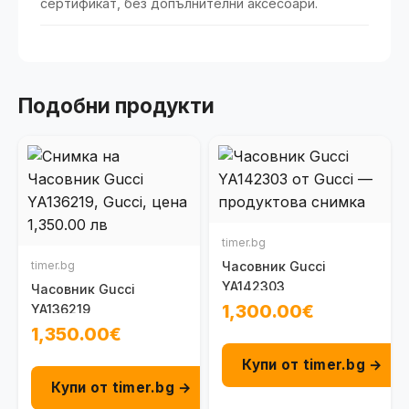
сертификат, без допълнителни аксесоари.
Подобни продукти
timer.bg
timer.bg
Часовник Gucci
YA142303
Часовник Gucci
1,300.00€
YA136219
1,350.00€
Купи от timer.bg →
Купи от timer.bg →