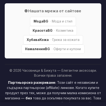
🌐 Нашата мрежа от сайтове
МодаBG
· Мода и стил
КрасотаBG
· Козметика
ХубаваКожа
· Грижа за кожата
НамаленияBG
· Оферти и купони
© 2026 Часовници & Бижута — Елегантни аксесоари.
Всички права запазени.
Партньорско разкриване:
Този сайт е независим и
съдържа партньорски (affiliate) линкове. Когато купите
продукт през тях, може да получим малка комисиона от
магазина —
без
това да оскъпява покупката за вас. Това
ни помага да поддържаме сайта безплатен.
Как