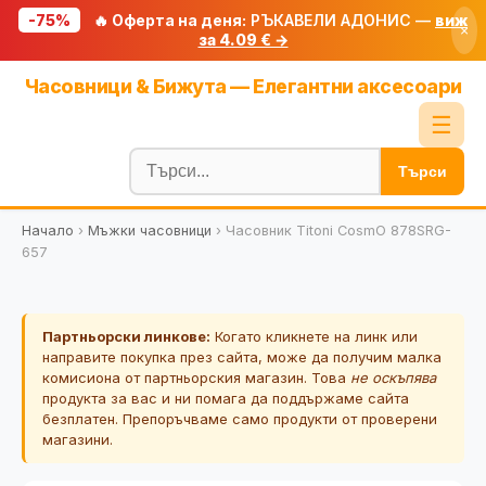
-75%
🔥 Оферта на деня:
РЪКАВЕЛИ АДОНИС —
виж
×
за 4.09 € →
Начало
Часовници & Бижута — Елегантни аксесоари
🔥 Намаления
☰
Блог
Търси
🧮 Калкулатори
Начало
›
Мъжки часовници
›
Часовник Titoni CosmO 878SRG-
🔍 Намери продукт
657
🎁 Подарък
🎟️ Купони
Партньорски линкове:
Когато кликнете на линк или
направите покупка през сайта, може да получим малка
комисиона от партньорския магазин. Това
не оскъпява
продукта за вас и ни помага да поддържаме сайта
безплатен. Препоръчваме само продукти от проверени
магазини.