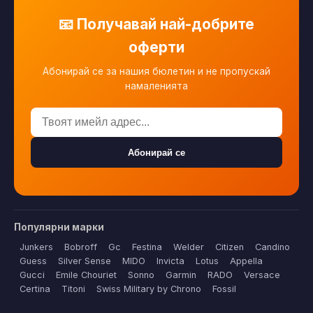
📧 Получавай най-добрите
оферти
Абонирай се за нашия бюлетин и не пропускай
намаленията
Абонирай се
Популярни марки
Junkers
Bobroff
Gc
Festina
Welder
Citizen
Candino
Guess
Silver Sense
MIDO
Invicta
Lotus
Appella
Gucci
Emile Chouriet
Sonno
Garmin
RADO
Versace
Certina
Titoni
Swiss Military by Chrono
Fossil