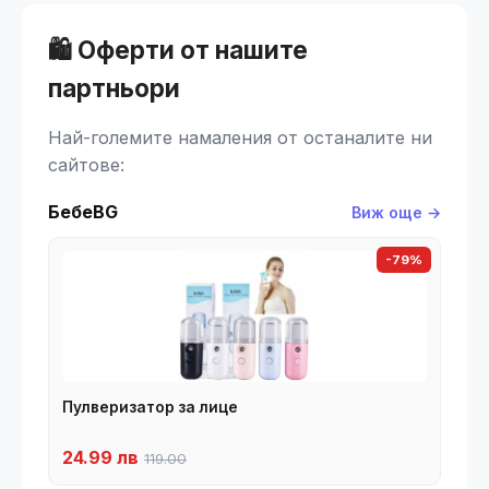
🛍️ Оферти от нашите
партньори
Най-големите намаления от останалите ни
сайтове:
БебеBG
Виж още →
-79%
Пулверизатор за лице
24.99 лв
119.00