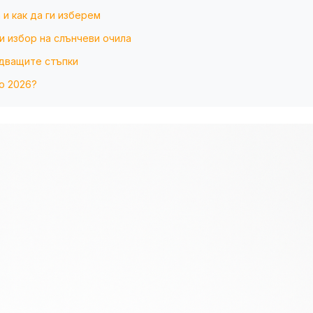
 и как да ги изберем
и избор на слънчеви очила
едващите стъпки
о 2026?