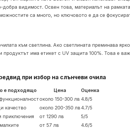
о-добра видимост. Освен това, материалът на рамката
зможностите са много, но ключовото е да се фокусира
очилата към светлина. Ако светлината преминава ярко
ли продуктът има етикет с UV защита 100%. Това е ва
предвид при избор на
слънчеви очила
го е подходящо
Цена
Оценка
 функционалност
около 150-300 лв
4.8/5
и качество
около 200-350 лв
4.7/5
и приключения
от 1290 лв
5/5
-малките
от 57 лв
4.6/5