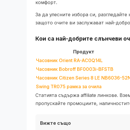
комфорт.
За да улесните избора си, разгледайте
защото очите ви заслужават най-добро
Кои са най-добрите
слънчеви о
Продукт
Часовник Orient RA-AC0Q14L
Часовник Bobroff BF0003i-BFSTB
Часовник Citizen Series 8 LE NB6036-52
Swing TR075 рамка за очила
Статията съдържа affiliate линкове. Вз
пропускайте промоциите, наличностите
Вижте също