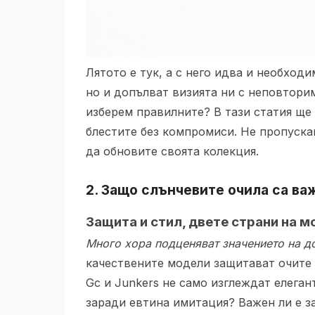
Лятото е тук, а с него идва и необход
но и допълват визията ни с неповторим
изберем правилните? В тази статия ще
блестите без компромиси. Не пропуска
да обновите своята колекция.
2. Защо
слънчевите очила
са важ
Защита и стил, двете страни на м
Много хора подценяват значението на д
качествените модели защитават очите 
Gc и Junkers не само изглеждат елеган
заради евтина имитация? Важен ли е з