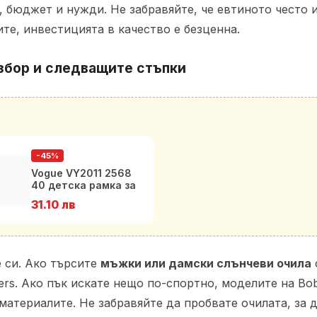
, бюджет и нужди. Не забравяйте, че евтиното често 
ите, инвестицията в качество е безценна.
избор и следващите стъпки
-45%
Vogue VY2011 2568
40 детска рамка за
очила за момичета
31.10 лв
 си. Ако търсите
мъжки или дамски слънчеви очила
rs. Ако пък искате нещо по-спортно, моделите на Bob
материалите. Не забравяйте да пробвате очилата, за 