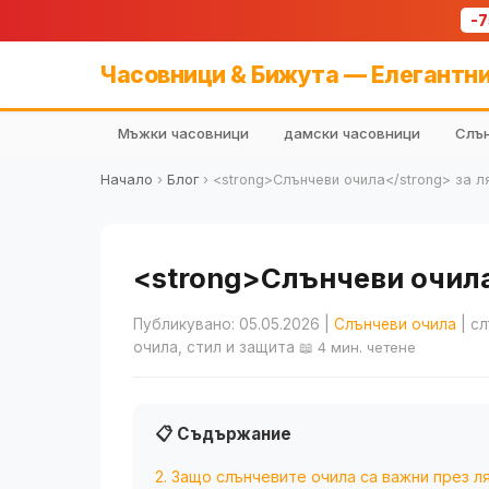
-
Часовници & Бижута — Елегантни
Мъжки часовници
дамски часовници
Слън
Начало
›
Блог
›
<strong>Слънчеви очила</strong> за л
<strong>Слънчеви очила<
Публикувано: 05.05.2026
|
Слънчеви очила
| сл
очила, стил и защита
📖 4 мин. четене
📋 Съдържание
2. Защо слънчевите очила са важни през л