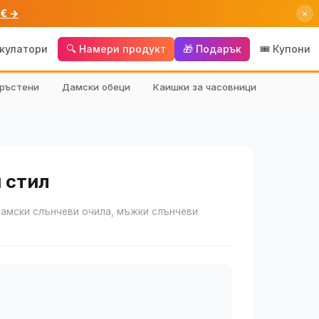
 € →
×
лкулатори
🔍 Намери продукт
🎁 Подарък
🎟️ Купони
ръстени
Дамски обеци
Каишки за часовници
 стил
 дамски слънчеви очила, мъжки слънчеви