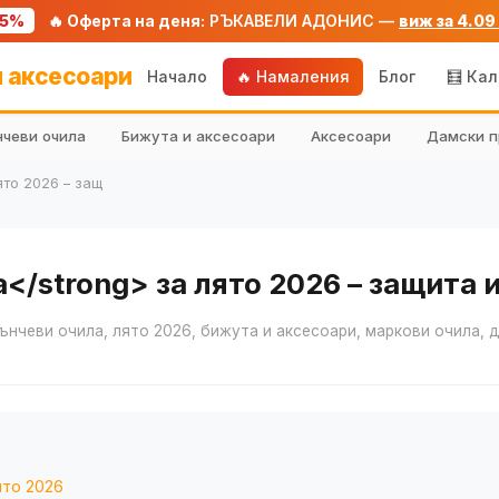
75%
🔥 Оферта на деня:
РЪКАВЕЛИ АДОНИС —
виж за 4.09
 аксесоари
Начало
🔥 Намаления
Блог
🧮 Ка
чеви очила
Бижута и аксесоари
Аксесоари
Дамски п
ято 2026 – защ
/strong> за лято 2026 – защита и
ънчеви очила, лято 2026, бижута и аксесоари, маркови очила,
ято 2026