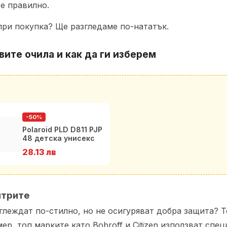
те правилно.
при покупка? Ще разгледаме по-нататък.
вите очила
и как да ги изберем
-50%
Polaroid PLD D811 PJP
48 детска унисекс
рамка за очила
28.13 лв
лтрите
зглеждат по-стилно, но не осигуряват добра защита? Т
р, топ марките като Bobroff и Citizen използват спе