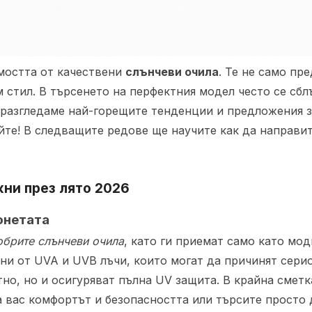
имостта от качествени
слънчеви очила
. Те не само пр
 стил. В търсенето на перфектния модел често се сб
 разгледаме най-горещите тенденции и предложения з
йте! В следващите редове ще научите как да направит
ни през лято 2026
онетата
обрите слънчеви очила
, като ги приемат само като мод
ни от UVA и UVB лъчи, които могат да причинят сери
тно, но и осигуряват пълна UV защита. В крайна смет
а вас комфортът и безопасността или търсите просто 