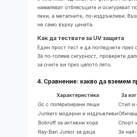
намаляват отблясъците и осигуряват п
леки, а металните, по-издръжливи. Въ
не само върху цената.
Как да тествате за UV защита
Един прост тест е да погледнете през 
За по-голяма сигурност, проверете да
за очите ви през цялото лято.
4. Сравнение: какво да вземем 
Характеристика
За ко
Gc с поляризирани лещи
Стил и
Junkers модерни и издръжливи
Обичащ
Bobroff за активни хора
Спорт 
Ray-Ban Junior за деца
За най