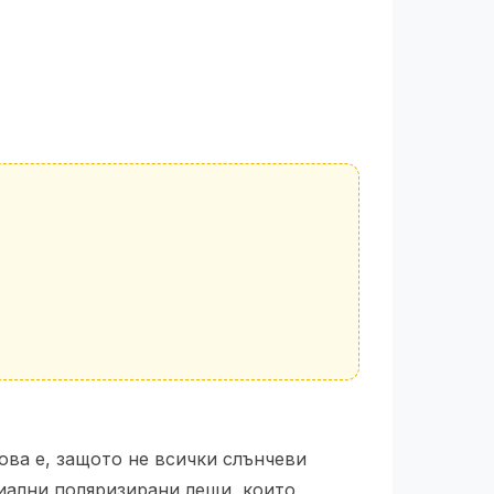
ова е, защото не всички слънчеви
циални поляризирани лещи, които