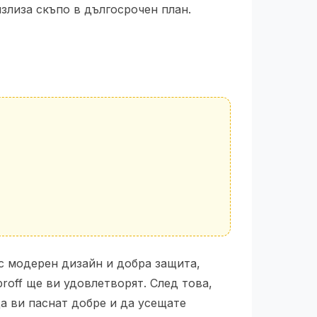
излиза скъпо в дългосрочен план.
с модерен дизайн и добра защита,
roff ще ви удовлетворят. След това,
да ви паснат добре и да усещате