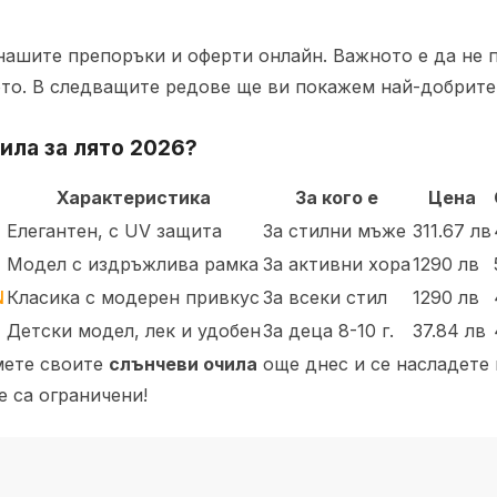
 нашите препоръки и оферти онлайн. Важното е да не
то. В следващите редове ще ви покажем най-добрите
чила
за лято 2026?
Характеристика
За кого е
Цена
Елегантен, с UV защита
За стилни мъже
311.67 лв
Модел с издръжлива рамка
За активни хора
1290 лв
N
Класика с модерен привкус
За всеки стил
1290 лв
Детски модел, лек и удобен
За деца 8-10 г.
37.84 лв
емете своите
слънчеви очила
още днес и се насладете 
 са ограничени!