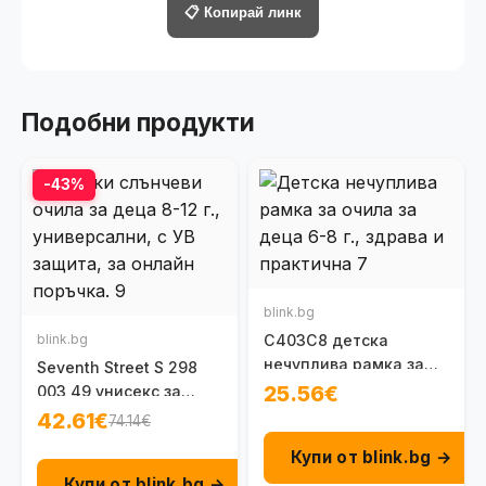
📋 Копирай линк
Подобни продукти
-43%
blink.bg
blink.bg
C403C8 детска
нечуплива рамка за
Seventh Street S 298
очила 6-8 г.
25.56€
003 49 унисекс за
деца на 8-12г.
42.61€
74.14€
Купи от blink.bg →
Купи от blink.bg →