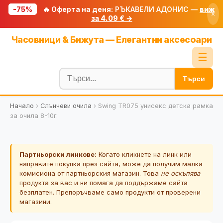
-75%
🔥 Оферта на деня:
РЪКАВЕЛИ АДОНИС —
виж
×
за 4.09 € →
Начало
Часовници & Бижута — Елегантни аксесоари
🔥 Намаления
☰
Блог
Търси
🧮 Калкулатори
Начало
›
Слънчеви очила
›
Swing TR075 унисекс детска рамка
🔍 Намери продукт
за очила 8-10г.
🎁 Подарък
🎟️ Купони
Партньорски линкове:
Когато кликнете на линк или
направите покупка през сайта, може да получим малка
комисиона от партньорския магазин. Това
не оскъпява
продукта за вас и ни помага да поддържаме сайта
безплатен. Препоръчваме само продукти от проверени
магазини.