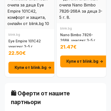
blink.bg
blink.bg
Nano Bimbo 7826-
268А, унисекс 3-5 г.
Eye Empire 101C42
21.47€
унисекс 3-5 г.
22.50€
Купи от blink.bg →
Купи от blink.bg →
🛍️ Оферти от нашите
партньори