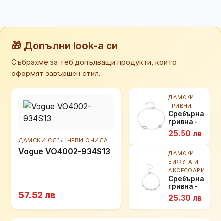
🎁 Допълни look-а си
Събрахме за теб допълващи продукти, които
оформят завършен стил.
ДАМСКИ
ГРИВНИ
Сребърна
гривна -
Промяна
25.50 лв
ДАМСКИ СЛЪНЧЕВИ ОЧИЛА
Vogue VO4002-934S13
ДАМСКИ
БИЖУТА И
АКСЕСОАРИ
Сребърна
гривна -
57.52 лв
Синергия
25.30 лв