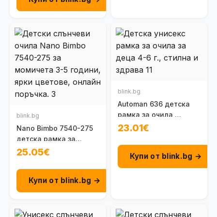
blink.bg
Automan 636 детска
рамка за очила,
blink.bg
унисекс 4 - 6 г.
23.01€
Nano Bimbo 7540-275
детска рамка за
момиче 3 - 5 г.
25.05€
Купи от blink.bg →
Купи от blink.bg →