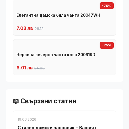
-75%
Елегантна дамска бяла чанта 20047WH
7.03 лв
28.12
-75%
Червена вечерна чанта клъч 20061RD
6.01 лв
24.03
📖 Свързани статии
19.06.2026
Стилен дамски часовник – Вашият