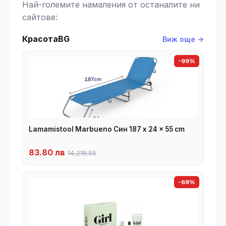
Най-големите намаления от останалите ни
сайтове:
КрасотаBG
Виж още →
-99%
Lamamistool Marbueno Син 187 x 24 x 55 cm
83.80 лв
14,218.55
-69%