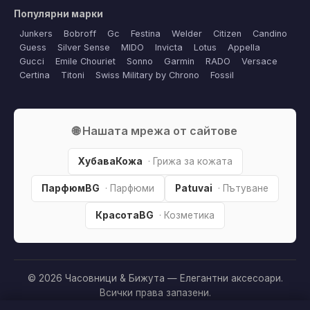
Популярни марки
Junkers
Bobroff
Gc
Festina
Welder
Citizen
Candino
Guess
Silver Sense
MIDO
Invicta
Lotus
Appella
Gucci
Emile Chouriet
Sonno
Garmin
RADO
Versace
Certina
Titoni
Swiss Military by Chrono
Fossil
🌐 Нашата мрежа от сайтове
ХубаваКожа
· Грижа за кожата
ПарфюмBG
· Парфюми
Patuvai
· Пътуване
КрасотаBG
· Козметика
© 2026 Часовници & Бижута — Елегантни аксесоари.
Всички права запазени.