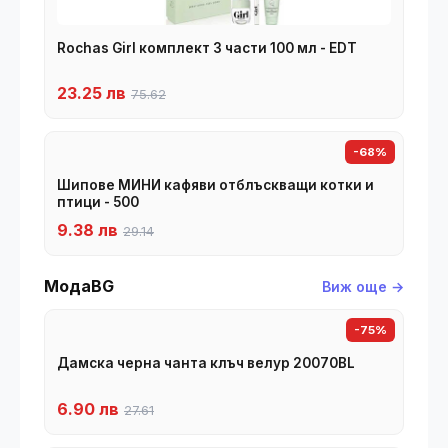
Rochas Girl комплект 3 части 100 мл - EDT
23.25 лв
75.62
-68%
Шипове МИНИ кафяви отблъскващи котки и
птици - 500
9.38 лв
29.14
МодаBG
Виж още →
-75%
Дамска черна чанта клъч велур 20070BL
6.90 лв
27.61