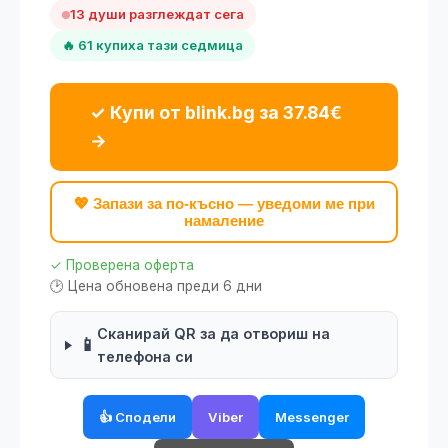
13 души разглеждат сега
🔥 61 купиха тази седмица
✓ Купи от blink.bg за 37.84€
→
💖 Запази за по-късно — уведоми ме при
намаление
✓ Проверена оферта
🕑 Цена обновена преди 6 дни
Сканирай QR за да отвориш на
📱
телефона си
👍 Сподели
Viber
Messenger