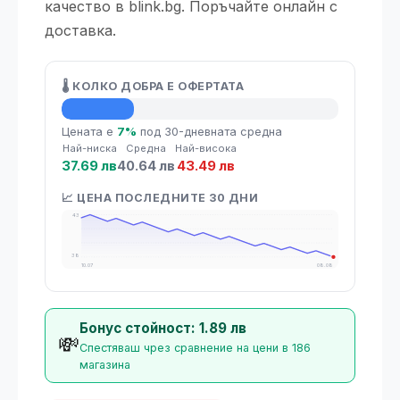
качество в blink.bg. Поръчайте онлайн с
доставка.
🌡️ КОЛКО ДОБРА Е ОФЕРТАТА
💡 Средна цена
Цената е
7%
под 30-дневната средна
Най-ниска
Средна
Най-висока
37.69 лв
40.64 лв
43.49 лв
📈 ЦЕНА ПОСЛЕДНИТЕ 30 ДНИ
43
38
10.07
08.08
Бонус стойност: 1.89 лв
💸
Спестяваш чрез сравнение на цени в 186
магазина