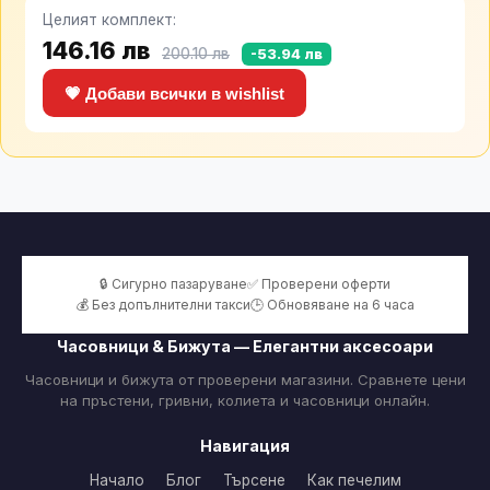
Целият комплект:
146.16 лв
200.10 лв
-53.94 лв
💗 Добави всички в wishlist
🔒 Сигурно пазаруване
✅ Проверени оферти
💰 Без допълнителни такси
🕒 Обновяване на 6 часа
Часовници & Бижута — Елегантни аксесоари
Часовници и бижута от проверени магазини. Сравнете цени
на пръстени, гривни, колиета и часовници онлайн.
Навигация
Начало
Блог
Търсене
Как печелим