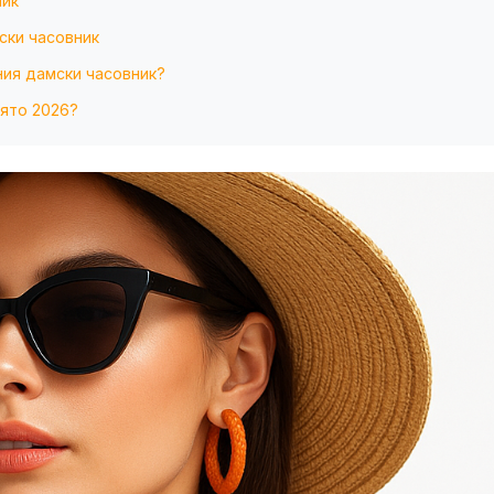
ник
ски часовник
ния дамски часовник?
лято 2026?