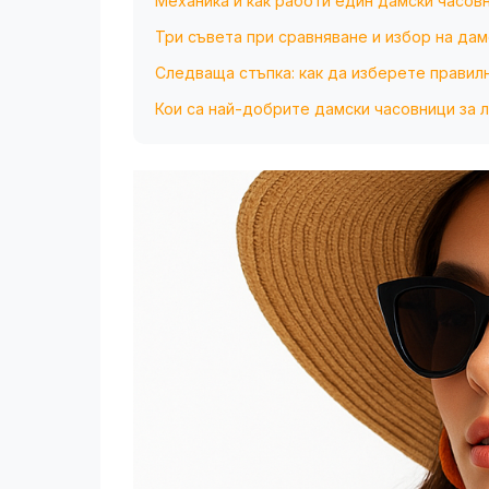
Механика и как работи един дамски часов
Три съвета при сравняване и избор на дам
Следваща стъпка: как да изберете правил
Кои са най-добрите дамски часовници за 