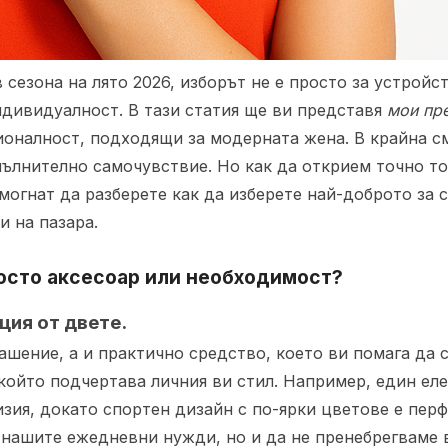
 сезона на лято 2026, изборът не е просто за устройст
ндивидуалност. В тази статия ще ви представя
мои пр
ионалност, подходящи за модерната жена. В крайна с
пълнително самочувствие. Но как да открием точно то
огнат да разберете как да изберете най-доброто за с
и на пазара.
осто аксесоар или необходимост?
ция от двете.
ашение, а и практично средство, което ви помага да с
който подчертава личния ви стил. Например, един еле
ия, докато спортен дизайн с по-ярки цветове е перф
 нашите ежедневни нужди, но и да не пренебрегваме 