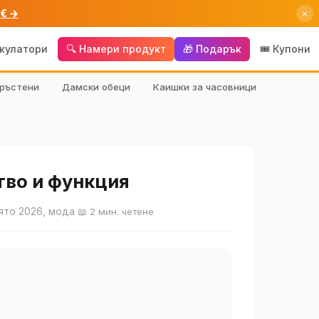
 € →
×
лкулатори
🔍 Намери продукт
🎁 Подарък
🎟️ Купони
ръстени
Дамски обеци
Каишки за часовници
тво и функция
лято 2026, мода
📖 2 мин. четене