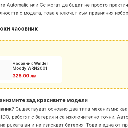
re Automatic или Gc могат да бъдат не просто практич
лността с модата, това е ключът към правилния избо
мски часовник
Часовник Welder
Moody WRN2001
325.00 лв
ханизмите зад красивите модели
овник
? Съществуват основно два типа механизми: кв
IDO, работят с батерия и са изключително точни. Авт
на ръката ви и не изискват батерия. Това е една от 