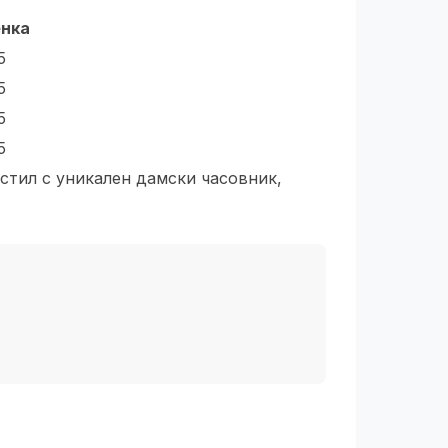
нка
5
5
5
5
 стил с уникален дамски часовник,