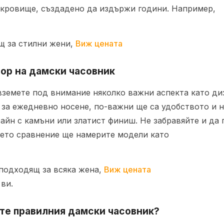
ъкровище, създадено да издържи години. Например,
щ за стилни жени,
Виж цената
бор на дамски часовник
вземете под внимание няколко важни аспекта като диз
 за ежедневно носене, по-важни ще са удобството и 
айн с камъни или златист финиш. Не забравяйте и да 
шето сравнение ще намерите модели като
 подходящ за всяка жена,
Виж цената
ви.
ете правилния дамски часовник?