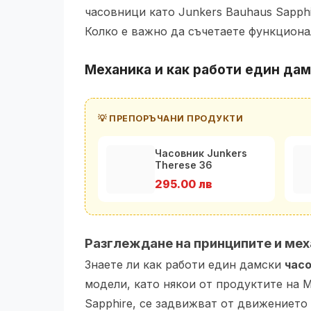
часовници като Junkers Bauhaus Sapphi
Колко е важно да съчетаете функциона
Механика и как работи един да
💡 ПРЕПОРЪЧАНИ ПРОДУКТИ
Часовник Junkers
Therese 36
100092501011
295.00 лв
Разглеждане на принципите и ме
Знаете ли как работи един дамски
час
модели, като някои от продуктите на M
Sapphire, се задвижват от движението 