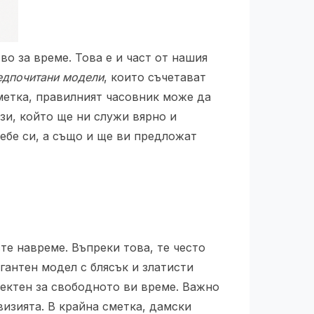
во за време. Това е и част от нашия
едпочитани модели
, които съчетават
метка, правилният часовник може да
зи, който ще ни служи вярно и
ебе си, а също и ще ви предложат
те навреме. Въпреки това, те често
гантен модел с блясък и златисти
ектен за свободното ви време. Важно
визията. В крайна сметка, дамски