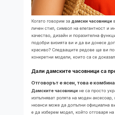
Когато говорим за
дамски часовници
в
личен стил, символ на елегантност и и
качество, дизайн и поразителна функц
подобри визията ви и да ви донесе до
красиво? Следващите редове ще ви пом
конкретни модели, които са се доказал
Дали дамските часовници са пр
Отговорът е ясен, това е комбина
Дамските часовници
не са просто укр
изпълняват ролята на моден аксесоар, 
нюанси може да допълни официална виз
е да изберем модел, който отговаря на