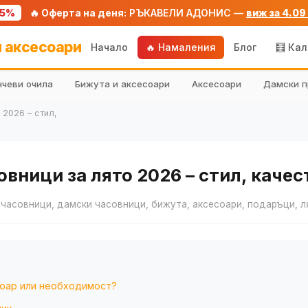
75%
🔥 Оферта на деня:
РЪКАВЕЛИ АДОНИС —
виж за 4.09
 аксесоари
Начало
🔥 Намаления
Блог
🧮 Ка
чеви очила
Бижута и аксесоари
Аксесоари
Дамски п
 2026 – стил,
вници за лято 2026 – стил, качес
 часовници, дамски часовници, бижута, аксесоари, подаръци, 
соар или необходимост?