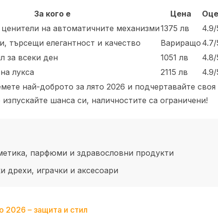
За кого е
Цена
Оце
 ценители на автоматичните механизми
1375 лв
4.9/
, търсещи елегантност и качество
Вариращо
4.7/
л за всеки ден
1051 лв
4.8/
 на лукса
2115 лв
4.9/
емете най-доброто за лято 2026 и подчертавайте своя
 изпускайте шанса си, наличностите са ограничени!
метика, парфюми и здравословни продукти
 дрехи, играчки и аксесоари
о 2026 – защита и стил