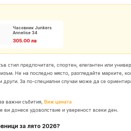
Часовник Junkers
Annelise 34
100095102211
305.00 лв
ъв стил предпочитате, спортен, елегантен или универ
изъм. Не на последно място, разгледайте марките, ко
 и други. За по-специални случаи може да се ориенти
за важни събития,
Виж цената
ще ви донесе удоволствие и увереност всеки ден.
вници за лято 2026?