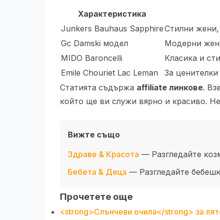
Характеристика
Junkers Bauhaus Sapphire
Стилни жени,
Gc Damski модел
Модерни жени
MIDO Baroncelli
Класика и сти
Emile Chouriet Lac Leman
За ценителки
Статията съдържа
affiliate линкове
. Вз
който ще ви служи вярно и красиво. Не
Вижте също
Здраве & Красота
— Разгледайте коз
Бебета & Деца
— Разгледайте бебешки
Прочетете още
<strong>Слънчеви очила</strong> за лят