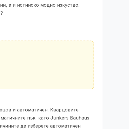
ни, а и истинско модно изкуство.
р?
арцов и автоматичен. Кварцовите
оматичните пък, като Junkers Bauhaus
причините да изберете автоматичен