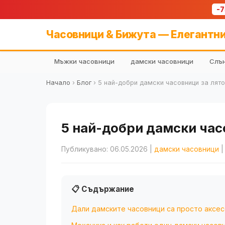
-
Часовници & Бижута — Елегантни
Мъжки часовници
дамски часовници
Слън
Начало
›
Блог
›
5 най-добри дамски часовници за лято
5 най-добри дамски часо
Публикувано: 06.05.2026
|
дамски часовници
|
📋 Съдържание
Дали дамските часовници са просто аксе