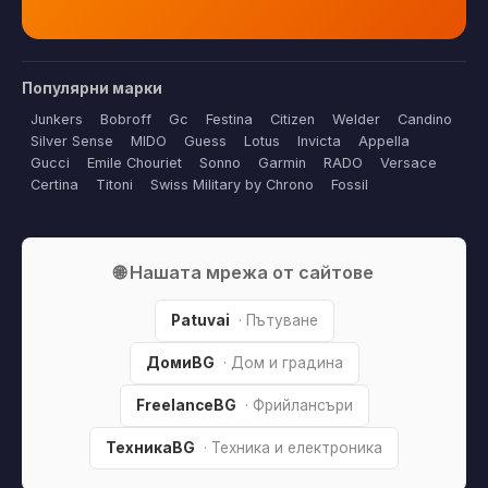
Популярни марки
Junkers
Bobroff
Gc
Festina
Citizen
Welder
Candino
Silver Sense
MIDO
Guess
Lotus
Invicta
Appella
Gucci
Emile Chouriet
Sonno
Garmin
RADO
Versace
Certina
Titoni
Swiss Military by Chrono
Fossil
🌐 Нашата мрежа от сайтове
Patuvai
· Пътуване
ДомиBG
· Дом и градина
FreelanceBG
· Фрийлансъри
ТехникаBG
· Техника и електроника