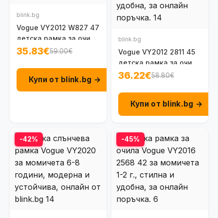
blink.bg
Vogue VY2012 W827 47
детска рамка за очила
blink.bg
за момичета 6 - 8 г.
35.83€
59.00€
Vogue VY2012 2811 45
детска рамка за очила
за момичета 4 - 6 г.
36.22€
58.80€
Купи от blink.bg →
Купи от blink.bg →
-42%
-45%