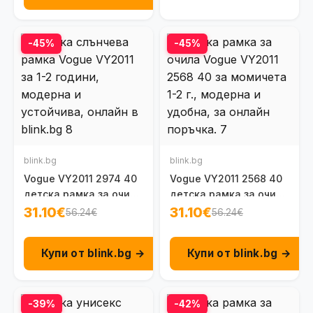
-45%
-45%
blink.bg
blink.bg
Vogue VY2011 2974 40
Vogue VY2011 2568 40
детска рамка за очила
детска рамка за очила
за момчета 1-2 г.
за момичета 1-2 г.
31.10€
31.10€
56.24€
56.24€
Купи от blink.bg →
Купи от blink.bg →
-39%
-42%