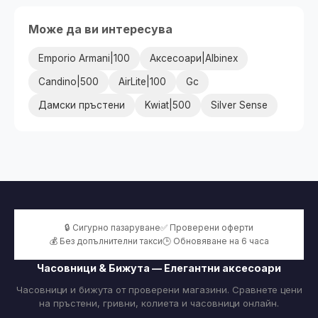
Може да ви интересува
Emporio Armani|100
Аксесоари|Albinex
Candino|500
AirLite|100
Gc
Дамски пръстени
Kwiat|500
Silver Sense
🔒 Сигурно пазаруване
✅ Проверени оферти
💰 Без допълнителни такси
🕒 Обновяване на 6 часа
Часовници & Бижута — Елегантни аксесоари
Часовници и бижута от проверени магазини. Сравнете цени
на пръстени, гривни, колиета и часовници онлайн.