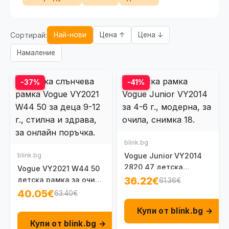
Сортирай:
Най-нови
Цена ↑
Цена ↓
Намаление
-37%
-41%
blink.bg
blink.bg
Vogue Junior VY2014
2820 47 детска
Vogue VY2021 W44 50
унисекс рамка за
36.22€
детска рамка за очила
61.36€
очила 4 - 6 г.
9-12 г.
40.05€
63.40€
Купи от blink.bg →
Купи от blink.bg →