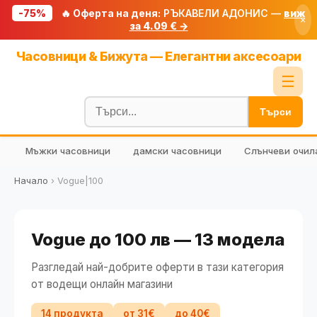
-75%
🔥 Оферта на деня:
РЪКАВЕЛИ АДОНИС —
виж
×
за 4.09 € →
Начало
Часовници & Бижута — Елегантни аксесоари
🔥 Намаления
☰
Блог
Търси
🧮 Калкулатори
Мъжки часовници
дамски часовници
Слънчеви очил
🔍 Намери продукт
🎁 Подарък
Начало
›
Vogue|100
🎟️ Купони
Vogue до 100 лв — 13 модела
Разгледай най-добрите оферти в тази категория
от водещи онлайн магазини
14 продукта
от 31€
до 40€