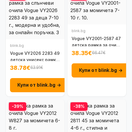
blink.bg
Vogue VY2001-2587 47
детска рамка за очила
blink.bg
за момичета 7 - 10 г.
38.35€
66.47€
Vogue VY2026 2283 49
детска унисекс рамка
7 - 10 г.
38.78€
63.91€
Купи от blink.bg →
Купи от blink.bg →
-39%
-38%