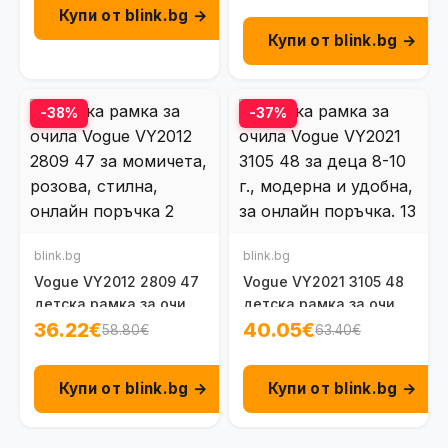
Купи от blink.bg →
Купи от blink.bg →
-38%
-37%
blink.bg
blink.bg
Vogue VY2012 2809 47
Vogue VY2021 3105 48
детска рамка за очила
детска рамка за очила
за момичета 6 - 8 г.
8-10 г.
36.22€
40.05€
58.80€
63.40€
Купи от blink.bg →
Купи от blink.bg →