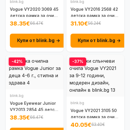
blink.bg
blink.bg
Vogue VY2020 3069 45
Vogue VY2016 2568 42
детска рамка за очила
детска рамка за очила
за момичета 6 - 8 г.
за момичета 1 - 2 г.
38.35€
31.10€
66.47€
56.24€
Купи от blink.bg →
Купи от blink.bg →
-42%
-37%
blink.bg
Vogue Eyewear Junior
blink.bg
VY2013 2854 45 детска
Vogue VY2021 3105 50
рамка за очила 4-6 г.
38.35€
детска рамка за очила
66.47€
9-12 г.
40.05€
63.40€