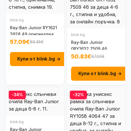
blink.bg
Ray-Ban Junior RY1621
3928 49 оригинална
blink.bg
детска рамка за очила
57.09€
89.48€
Ray-Ban Junior
8-10 г.
0RY1632 7509 46
детска унисекс рамка
50.83€
87.00€
Купи от blink.bg →
за очила 4 - 6 г.
Купи от blink.bg →
-34%
-32%
blink.bg
Ray-Ban Junior