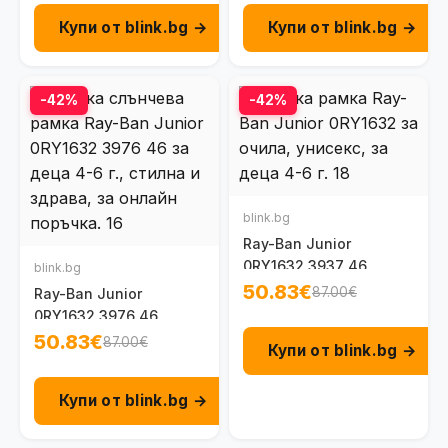
Купи от blink.bg →
Купи от blink.bg →
-42%
-42%
blink.bg
Ray-Ban Junior
0RY1632 3937 46
blink.bg
детска унисекс рамка
50.83€
87.00€
Ray-Ban Junior
за очила 4 - 6 г.
0RY1632 3976 46
рамка за очила от 4
50.83€
87.00€
Купи от blink.bg →
до 6 г.
Купи от blink.bg →