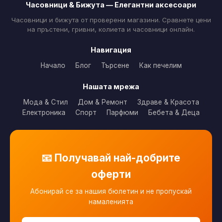
Часовници & Бижута — Елегантни аксесоари
Часовници и бижута от проверени магазини. Сравнете цени
на пръстени, гривни, колиета и часовници онлайн.
Навигация
Начало
Блог
Търсене
Как печелим
Нашата мрежа
Мода & Стил
Дом & Ремонт
Здраве & Красота
Електроника
Спорт
Парфюми
Бебета & Деца
📧 Получавай най-добрите
оферти
Абонирай се за нашия бюлетин и не пропускай
намаленията