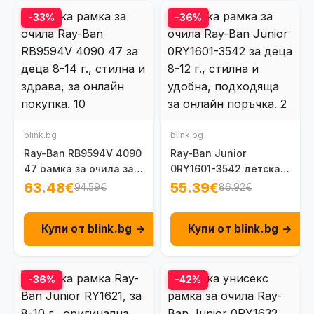
-33%
-36%
blink.bg
blink.bg
Ray-Ban RB9594V 4090
Ray-Ban Junior
47 рамка за очила за
0RY1601-3542 детска
деца на 8 - 14 г.
рамка за очила 8-12 г.
63.48€
55.39€
94.59€
86.92€
Купи от blink.bg →
Купи от blink.bg →
-36%
-42%