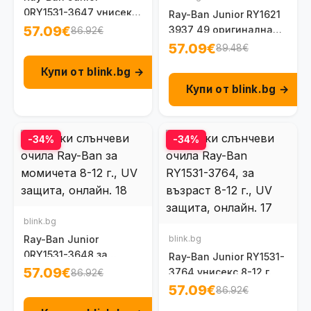
0RY1531-3647 унисекс
Ray-Ban Junior RY1621
8-10 г.
57.09€
3937 49 оригинална
86.92€
детска рамка за очила
57.09€
89.48€
8-10 г.
Купи от blink.bg →
Купи от blink.bg →
-34%
-34%
blink.bg
Ray-Ban Junior
blink.bg
0RY1531-3648 за
Ray-Ban Junior RY1531-
момиче 8-12 г.
57.09€
3764 унисекс 8-12 г.
86.92€
57.09€
86.92€