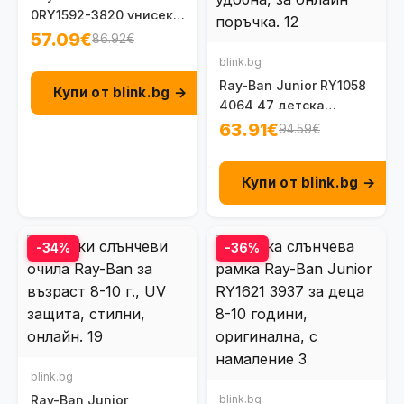
0RY1592-3820 унисекс
6-8 г.
57.09€
86.92€
blink.bg
Ray-Ban Junior RY1058
Купи от blink.bg →
4064 47 детска
унисекс рамка за 8-
63.91€
94.59€
12г.
Купи от blink.bg →
-34%
-36%
blink.bg
Ray-Ban Junior
blink.bg