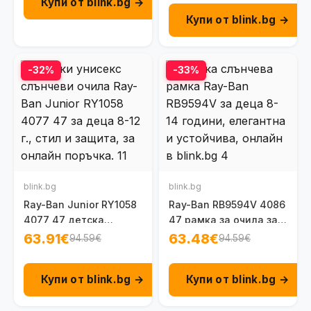
Купи от blink.bg →
Купи от blink.bg →
-32%
-33%
blink.bg
blink.bg
Ray-Ban Junior RY1058
Ray-Ban RB9594V 4086
4077 47 детска
47 рамка за очила за
унисекс рамка за 8-
деца на 8 - 14 г.
63.91€
63.48€
94.59€
94.59€
12г.
Купи от blink.bg →
Купи от blink.bg →