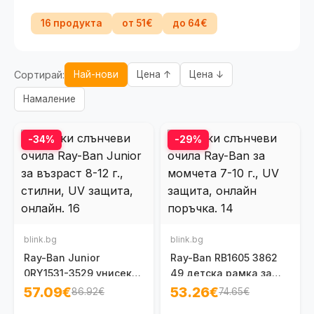
16 продукта
от 51€
до 64€
Сортирай:
Най-нови
Цена ↑
Цена ↓
Намаление
-34%
-29%
blink.bg
blink.bg
Ray-Ban Junior
Ray-Ban RB1605 3862
0RY1531-3529 унисекс
49 детска рамка за
8-12 г.
очила за момче 7 - 10
57.09€
53.26€
86.92€
74.65€
г.