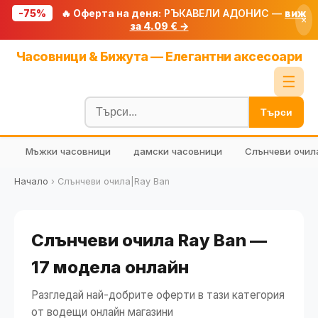
-75%
🔥 Оферта на деня:
РЪКАВЕЛИ АДОНИС —
виж
×
за 4.09 € →
Начало
Часовници & Бижута — Елегантни аксесоари
🔥 Намаления
☰
Блог
Търси
🧮 Калкулатори
Мъжки часовници
дамски часовници
Слънчеви очил
🔍 Намери продукт
🎁 Подарък
Начало
›
Слънчеви очила|Ray Ban
🎟️ Купони
Слънчеви очила Ray Ban —
17 модела онлайн
Разгледай най-добрите оферти в тази категория
от водещи онлайн магазини