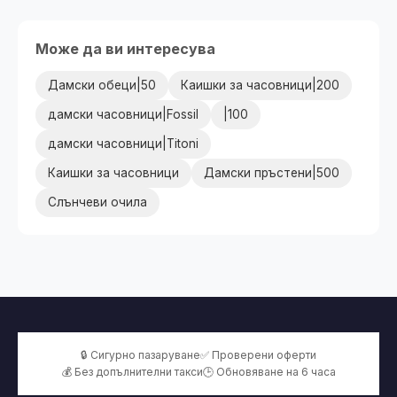
Може да ви интересува
Дамски обеци|50
Каишки за часовници|200
дамски часовници|Fossil
|100
дамски часовници|Titoni
Каишки за часовници
Дамски пръстени|500
Слънчеви очила
🔒 Сигурно пазаруване
✅ Проверени оферти
💰 Без допълнителни такси
🕒 Обновяване на 6 часа