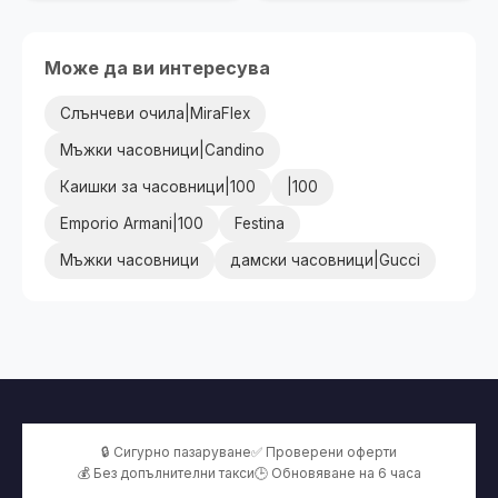
Може да ви интересува
Слънчеви очила|MiraFlex
Мъжки часовници|Candino
Каишки за часовници|100
|100
Emporio Armani|100
Festina
Мъжки часовници
дамски часовници|Gucci
🔒 Сигурно пазаруване
✅ Проверени оферти
💰 Без допълнителни такси
🕒 Обновяване на 6 часа