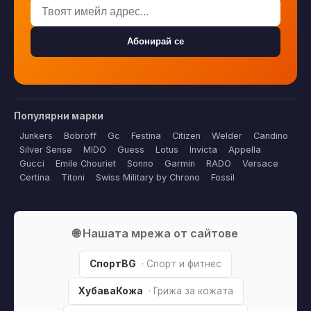
Абонирай се
Популярни марки
Junkers
Bobroff
Gc
Festina
Citizen
Welder
Candino
Silver Sense
MIDO
Guess
Lotus
Invicta
Appella
Gucci
Emile Chouriet
Sonno
Garmin
RADO
Versace
Certina
Titoni
Swiss Military by Chrono
Fossil
🌐 Нашата мрежа от сайтове
СпортBG
· Спорт и фитнес
ХубаваКожа
· Грижа за кожата