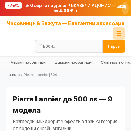
-75%
🔥 Оферта на деня:
РЪКАВЕЛИ АДОНИС —
виж
×
за 4.09 € →
Начало
Часовници & Бижута — Елегантни аксесоари
🔥 Намаления
☰
Блог
Търси
🧮 Калкулатори
Мъжки часовници
дамски часовници
Слънчеви очил
🔍 Намери продукт
🎁 Подарък
Начало
›
Pierre Lannier|500
🎟️ Купони
Pierre Lannier до 500 лв — 9
модела
Разгледай най-добрите оферти в тази категория
от водещи онлайн магазини