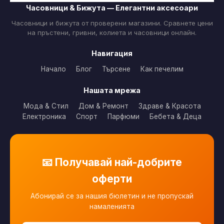
Часовници & Бижута — Елегантни аксесоари
Часовници и бижута от проверени магазини. Сравнете цени
на пръстени, гривни, колиета и часовници онлайн.
Навигация
Начало
Блог
Търсене
Как печелим
Нашата мрежа
Мода & Стил
Дом & Ремонт
Здраве & Красота
Електроника
Спорт
Парфюми
Бебета & Деца
📧 Получавай най-добрите
оферти
Абонирай се за нашия бюлетин и не пропускай
намаленията