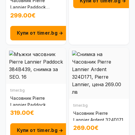
Купи от timer.bg →
Часовник Pierre
Lannier Paddock
344A449
299.00€
Купи от timer.bg →
timer.bg
Часовник Pierre
Lannier Paddock
timer.bg
384B439
319.00€
Часовник Pierre
Lannier Ardent 324D171
269.00€
Купи от timer.bg →