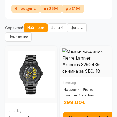
6 продукта
от 259€
до 319€
Сортирай:
Най-нови
Цена ↑
Цена ↓
Намаление
timer.bg
Часовник Pierre
Lannier Arcadius
329G439
299.00€
timer.bg