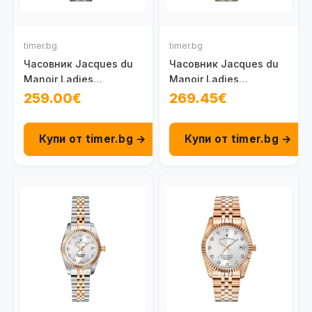
timer.bg
timer.bg
Часовник Jacques du
Часовник Jacques du
Manoir Ladies
Manoir Ladies
Inspiration NRO.19
Inspiration NRO.21
259.00€
269.45€
Купи от timer.bg →
Купи от timer.bg →