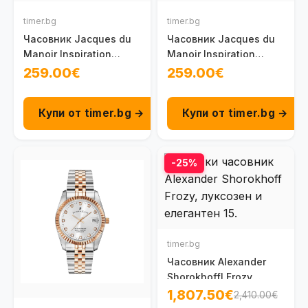
timer.bg
timer.bg
Часовник Jacques du
Часовник Jacques du
Manoir Inspiration
Manoir Inspiration
Roman JWL01304
Business JWG03002
259.00€
259.00€
Купи от timer.bg →
Купи от timer.bg →
-25%
timer.bg
Часовник Alexander
Shorokhoffl Frozy
AS.FRZ01-2
1,807.50€
2,410.00€