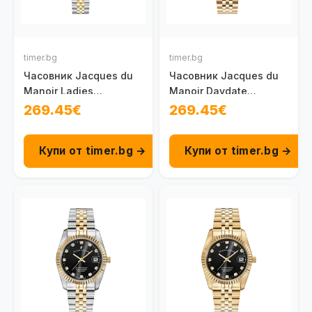
timer.bg
timer.bg
Часовник Jacques du
Часовник Jacques du
Manoir Ladies
Manoir Daydate
Inspiration NRO.20
Inspiration JWL01804
269.45€
269.45€
Купи от timer.bg →
Купи от timer.bg →