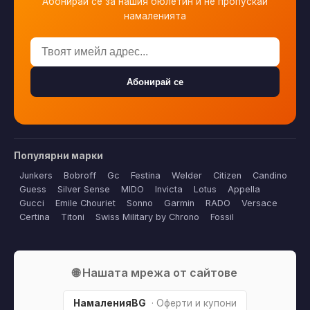
Абонирай се за нашия бюлетин и не пропускай
намаленията
Абонирай се
Популярни марки
Junkers
Bobroff
Gc
Festina
Welder
Citizen
Candino
Guess
Silver Sense
MIDO
Invicta
Lotus
Appella
Gucci
Emile Chouriet
Sonno
Garmin
RADO
Versace
Certina
Titoni
Swiss Military by Chrono
Fossil
🌐 Нашата мрежа от сайтове
НамаленияBG
· Оферти и купони