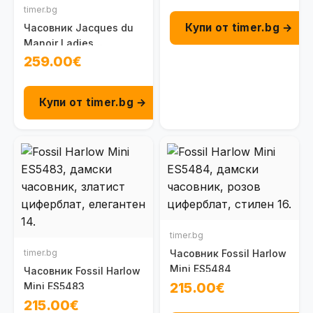
timer.bg
Купи от timer.bg →
Часовник Jacques du
Manoir Ladies
Inspiration NRO.23
259.00€
Купи от timer.bg →
timer.bg
timer.bg
Часовник Fossil Harlow
Mini ES5484
Часовник Fossil Harlow
215.00€
Mini ES5483
215.00€