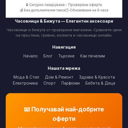
🔒 Сигурно пазаруване
✅ Проверени оферти
💰 Без допълнителни такси
🕒 Обновяване на 6 часа
Часовници & Бижута — Елегантни аксесоари
Часовници и бижута от проверени магазини. Сравнете цени
на пръстени, гривни, колиета и часовници онлайн.
Навигация
Начало
Блог
Търсене
Как печелим
Нашата мрежа
Мода & Стил
Дом & Ремонт
Здраве & Красота
Електроника
Спорт
Парфюми
Бебета & Деца
📧 Получавай най-добрите
оферти