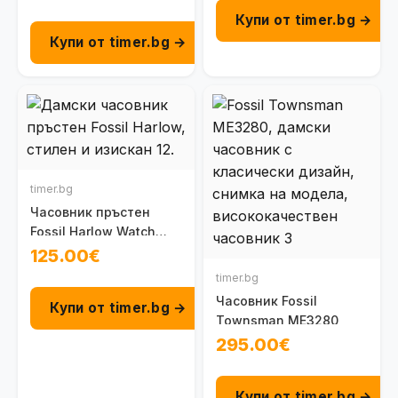
Купи от timer.bg →
Купи от timer.bg →
timer.bg
Часовник пръстен
Fossil Harlow Watch
Ring ES5482
125.00€
timer.bg
Часовник Fossil
Купи от timer.bg →
Townsman ME3280
295.00€
Купи от timer.bg →