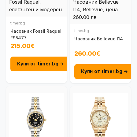
timer.bg
Часовник Fossil Raquel
timer.bg
ES5477
Часовник Bellevue I14
215.00€
260.00€
Купи от timer.bg →
Купи от timer.bg →