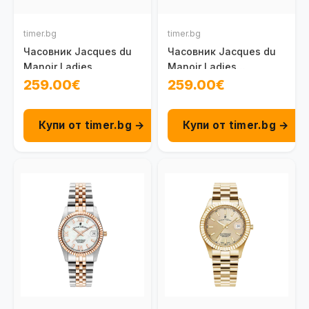
timer.bg
timer.bg
Часовник Jacques du
Часовник Jacques du
Manoir Ladies
Manoir Ladies
Inspiration NRO.24
Inspiration NRO.15
259.00€
259.00€
Купи от timer.bg →
Купи от timer.bg →