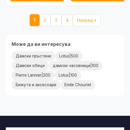
1
2
3
4
Напред »
Може да ви интересува
Дамски пръстени
Lotus|500
Дамски обеци
дамски часовници|100
Pierre Lannier|200
Lotus|100
Бижута и аксесоари
Emile Chouriet