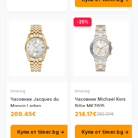
-25%
timer.bg
timer.bg
Часовник Jacques du
Часовник Michael Kors
Manoir Ladies
Billie MK7605
Inspiration NRO.11
269.45€
214.17€
285.00€
Купи от timer.bg →
Купи от timer.bg →