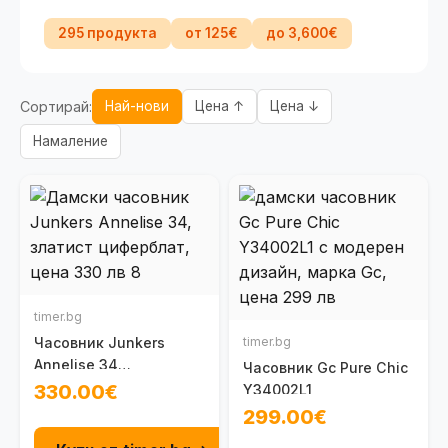
295 продукта
от 125€
до 3,600€
Сортирай:
Най-нови
Цена ↑
Цена ↓
Намаление
timer.bg
Часовник Junkers
timer.bg
Annelise 34
Часовник Gc Pure Chic
100096102091
330.00€
Y34002L1
299.00€