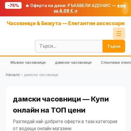
-75%
🔥 Оферта на деня:
РЪКАВЕЛИ АДОНИС —
виж
×
за 4.09 € →
Начало
Часовници & Бижута — Елегантни аксесоари
🔥 Намаления
☰
Блог
Търси
🧮 Калкулатори
Мъжки часовници
дамски часовници
Слънчеви очил
🔍 Намери продукт
🎁 Подарък
Начало
›
дамски часовници
🎟️ Купони
дамски часовници — Купи
онлайн на ТОП цени
Разгледай най-добрите оферти в тази категория
от водещи онлайн магазини