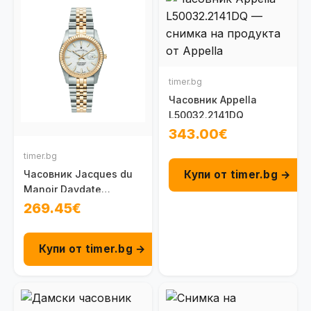
timer.bg
Часовник Appella
L50032.2141DQ
343.00€
timer.bg
Купи от timer.bg →
Часовник Jacques du
Manoir Daydate
Inspiration JWL01801
269.45€
Купи от timer.bg →