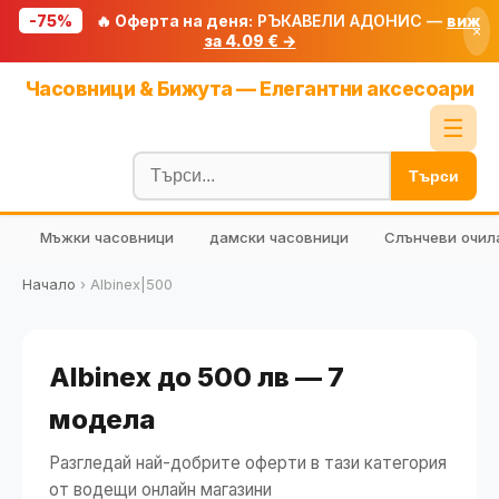
-75%
🔥 Оферта на деня:
РЪКАВЕЛИ АДОНИС —
виж
×
за 4.09 € →
Начало
Часовници & Бижута — Елегантни аксесоари
🔥 Намаления
☰
Блог
Търси
🧮 Калкулатори
Мъжки часовници
дамски часовници
Слънчеви очил
🔍 Намери продукт
🎁 Подарък
Начало
›
Albinex|500
🎟️ Купони
Albinex до 500 лв — 7
модела
Разгледай най-добрите оферти в тази категория
от водещи онлайн магазини