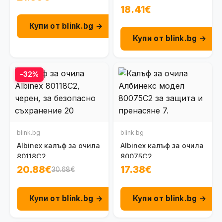
18.41€
Купи от blink.bg →
Купи от blink.bg →
-32%
blink.bg
blink.bg
Albinex калъф за очила
Albinex калъф за очила
80118C2
80075C2
20.88€
17.38€
30.68€
Купи от blink.bg →
Купи от blink.bg →