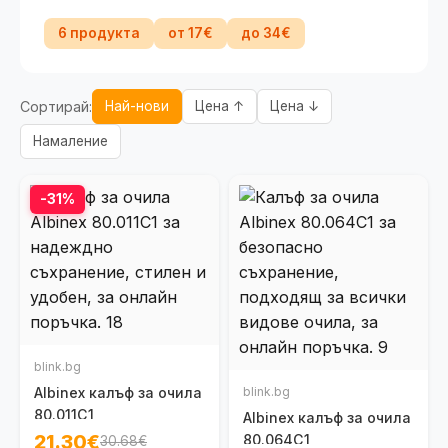
6 продукта
от 17€
до 34€
Сортирай:
Най-нови
Цена ↑
Цена ↓
Намаление
-31%
blink.bg
Albinex калъф за очила
blink.bg
80.011C1
Albinex калъф за очила
21.30€
80.064C1
30.68€