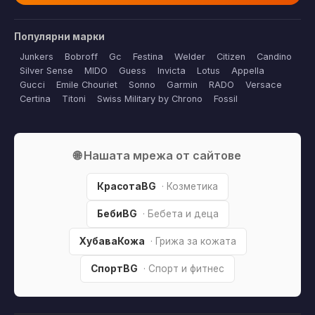
Популярни марки
Junkers
Bobroff
Gc
Festina
Welder
Citizen
Candino
Silver Sense
MIDO
Guess
Invicta
Lotus
Appella
Gucci
Emile Chouriet
Sonno
Garmin
RADO
Versace
Certina
Titoni
Swiss Military by Chrono
Fossil
🌐 Нашата мрежа от сайтове
КрасотаBG
· Козметика
БебиBG
· Бебета и деца
ХубаваКожа
· Грижа за кожата
СпортBG
· Спорт и фитнес