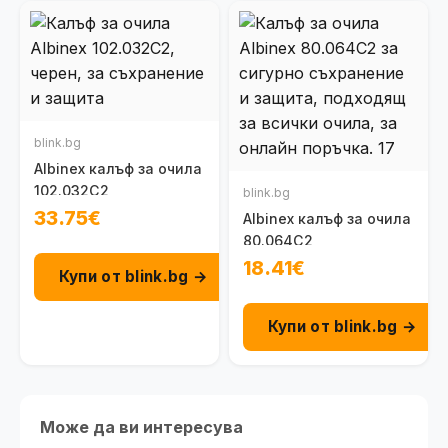
blink.bg
Albinex калъф за очила
102.032C2
blink.bg
33.75€
Albinex калъф за очила
80.064C2
18.41€
Купи от blink.bg →
Купи от blink.bg →
Може да ви интересува