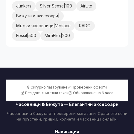
Junkers
Silver Sense|100
AirLite
Бижута и аксесоари|
Мъжки часовници|Versace
RADO
Fossil|500
MiraFlex|200
🔒 Сигурно пазаруване
✅ Проверени оферти
💰 Без допълнителни такси
🕒 Обновяване на 6 часа
Часовници & Бижута — Елегантни аксесоари
Часовници и бижута от проверени магазини. Сравнете цени
на пръстени, гривни, колиета и часовници онлайн.
Навигация