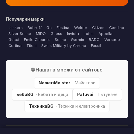
Популярни марки
Junkers
Bobroff
Gc
Festina
Welder
Citizen
Candino
Silver Sense
MIDO
Guess
Invicta
Lotus
Appella
Gucci
Emile Chouriet
Sonno
Garmin
RADO
Versace
Certina
Titoni
Swiss Military by Chrono
Fossil
🌐 Нашата мрежа от сайтове
NameriMaistor
· Майстори
БебиBG
· Бебета и деца
Patuvai
· Пътуване
ТехникаBG
· Техника и електроника
© 2026 Часовници & Бижута — Елегантни аксесоари.