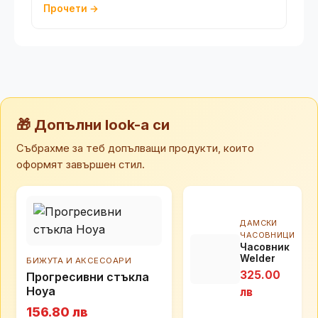
Прочети →
🎁 Допълни look-а си
Събрахме за теб допълващи продукти, които
оформят завършен стил.
ДАМСКИ
ЧАСОВНИЦИ
Часовник
Welder
БИЖУТА И АКСЕСОАРИ
Moody
325.00
Прогресивни стъкла
WRN2001
Hoya
лв
156.80 лв