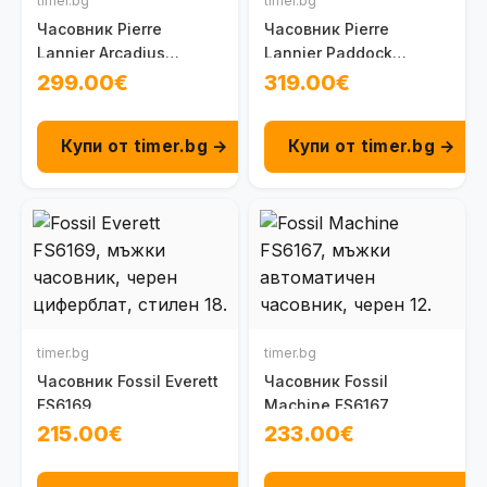
timer.bg
timer.bg
Часовник Pierre
Часовник Pierre
Lannier Arcadius
Lannier Paddock
329G439
384B439
299.00€
319.00€
Купи от timer.bg →
Купи от timer.bg →
timer.bg
timer.bg
Часовник Fossil Everett
Часовник Fossil
FS6169
Machine FS6167
215.00€
233.00€