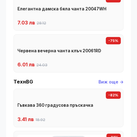
Елегантна дамска бяла чанта 20047WH
7.03 лв
28.12
-75%
Червена вечерна чанта клъч 20061RD
6.01 лв
24.03
ТехнBG
Виж още →
-82%
Гъвкава 360 градусова пръскачка
3.41 лв
18.92