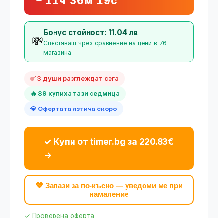
11ч 36м 18с
Бонус стойност: 11.04 лв
💸
Спестяваш чрез сравнение на цени в 76
магазина
13 души разглеждат сега
🔥 89 купиха тази седмица
💎 Офертата изтича скоро
✓ Купи от timer.bg за 220.83€
→
💖 Запази за по-късно — уведоми ме при
намаление
✓ Проверена оферта