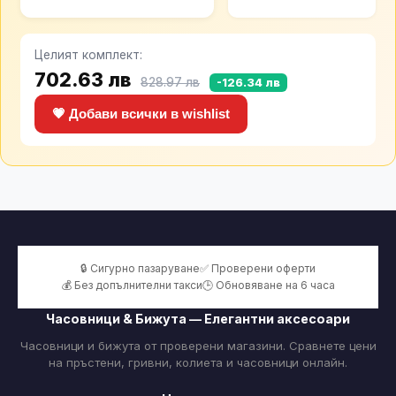
Целият комплект:
702.63 лв
828.97 лв
-126.34 лв
💗 Добави всички в wishlist
🔒 Сигурно пазаруване
✅ Проверени оферти
💰 Без допълнителни такси
🕒 Обновяване на 6 часа
Часовници & Бижута — Елегантни аксесоари
Часовници и бижута от проверени магазини. Сравнете цени
на пръстени, гривни, колиета и часовници онлайн.