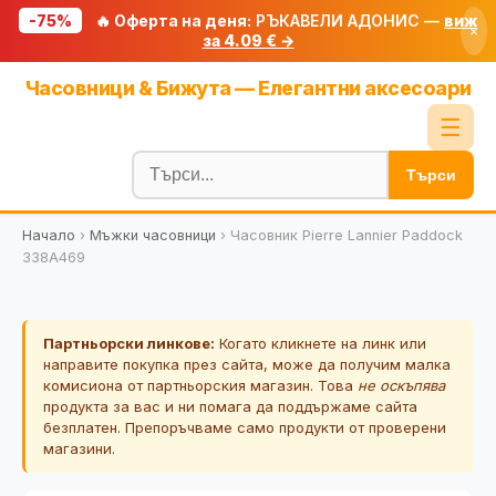
-75%
🔥 Оферта на деня:
РЪКАВЕЛИ АДОНИС —
виж
×
за 4.09 € →
Начало
Часовници & Бижута — Елегантни аксесоари
🔥 Намаления
☰
Блог
Търси
🧮 Калкулатори
Начало
›
Мъжки часовници
›
Часовник Pierre Lannier Paddock
🔍 Намери продукт
338A469
🎁 Подарък
🎟️ Купони
Партньорски линкове:
Когато кликнете на линк или
направите покупка през сайта, може да получим малка
комисиона от партньорския магазин. Това
не оскъпява
продукта за вас и ни помага да поддържаме сайта
безплатен. Препоръчваме само продукти от проверени
магазини.