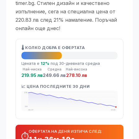
timer.bg. Стилен дизайн и качествено
изпълнение, сега на специална цена от
220.83 лв след 21% намаление. Поръчай
онлайн още днес!
🌡️ КОЛКО ДОБРА Е ОФЕРТАТА
👍 Добра оферта
Цената е
12%
под 30-дневната средна
Най-ниска
Средна
Най-висока
219.95 лв
249.66 лв
278.10 лв
📈 ЦЕНА ПОСЛЕДНИТЕ 30 ДНИ
278
220
09.07
07.08
ОФЕРТАТА НА ДЕНЯ ИЗТИЧА СЛЕД:
⏱️