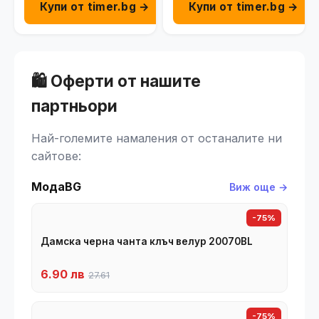
Купи от timer.bg →
Купи от timer.bg →
🛍️ Оферти от нашите
партньори
Най-големите намаления от останалите ни
сайтове:
МодаBG
Виж още →
-75%
Дамска черна чанта клъч велур 20070BL
6.90 лв
27.61
-75%