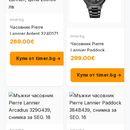
timer.bg
Часовник Pierre
Lannier Ardent 324D171
timer.bg
269.00€
Часовник Pierre
Lannier Paddock
344A449
299.00€
Купи от timer.bg →
Купи от timer.bg →