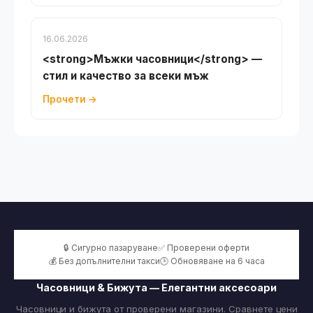
16.06.2026
<strong>Мъжки часовници</strong> —
стил и качество за всеки мъж
Прочети →
🔒 Сигурно пазаруване
✅ Проверени оферти
💰 Без допълнителни такси
🕒 Обновяване на 6 часа
Часовници & Бижута — Елегантни аксесоари
Часовници и бижута от проверени магазини. Сравнете цени