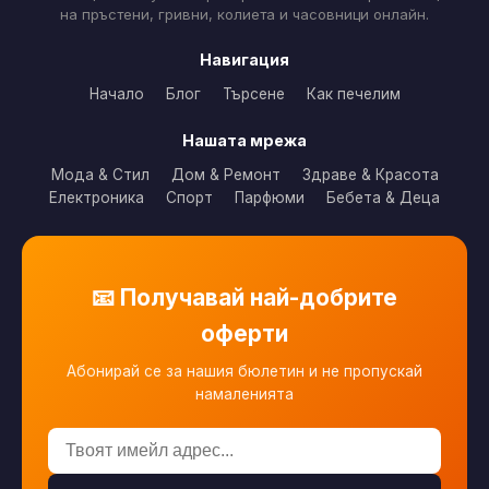
на пръстени, гривни, колиета и часовници онлайн.
Навигация
Начало
Блог
Търсене
Как печелим
Нашата мрежа
Мода & Стил
Дом & Ремонт
Здраве & Красота
Електроника
Спорт
Парфюми
Бебета & Деца
📧 Получавай най-добрите
оферти
Абонирай се за нашия бюлетин и не пропускай
намаленията