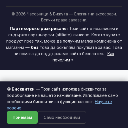
© 2026 Часовници & Бижута — Елегантни аксесоари.
Всички права запазени.
Партньорско разкриване:
Този сайт е независим и
съдържа партньорски (affiliate) линкове. Когато купите
продукт през тях, може да получим малка комисиона от
магазина —
без
това да оскъпява покупката за вас. Това
ни помага да поддържаме сайта безплатен.
Как
печелим »
🍪 Бисквитки
— Този сайт използва бисквитки за
подобряване на вашето изживяване. Използваме само
необходими бисквитки за функционалност.
Научете
Този сайт използва бисквитки за по-добро
повече
потребителско изживяване.
Научи повече
Приемам
Само необходими
Приемам