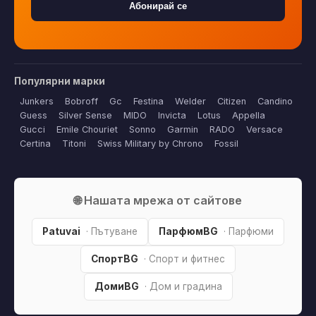
Абонирай се
Популярни марки
Junkers
Bobroff
Gc
Festina
Welder
Citizen
Candino
Guess
Silver Sense
MIDO
Invicta
Lotus
Appella
Gucci
Emile Chouriet
Sonno
Garmin
RADO
Versace
Certina
Titoni
Swiss Military by Chrono
Fossil
🌐 Нашата мрежа от сайтове
Patuvai
· Пътуване
ПарфюмBG
· Парфюми
СпортBG
· Спорт и фитнес
ДомиBG
· Дом и градина