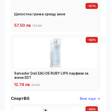
-67%
Цялостна грижа срещу акне
57.50 лв
174.86
-62%
Salvador Dali EAU DE RUBY LIPS парфюм за
жени EDT
12.74 лв
33.69
СпортBG
Виж още →
-69%