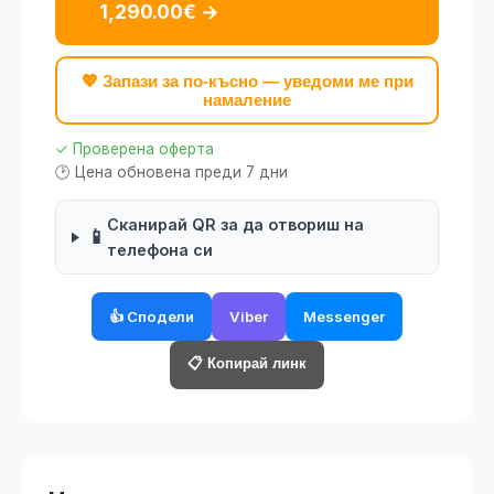
1,290.00€ →
💖 Запази за по-късно — уведоми ме при
намаление
✓ Проверена оферта
🕑 Цена обновена преди 7 дни
Сканирай QR за да отвориш на
📱
телефона си
👍 Сподели
Viber
Messenger
📋 Копирай линк