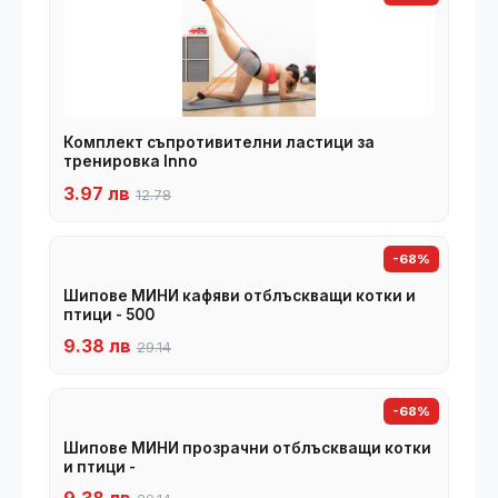
Комплект съпротивителни ластици за
тренировка Inno
3.97 лв
12.78
-68%
Шипове МИНИ кафяви отблъскващи котки и
птици - 500
9.38 лв
29.14
-68%
Шипове МИНИ прозрачни отблъскващи котки
и птици -