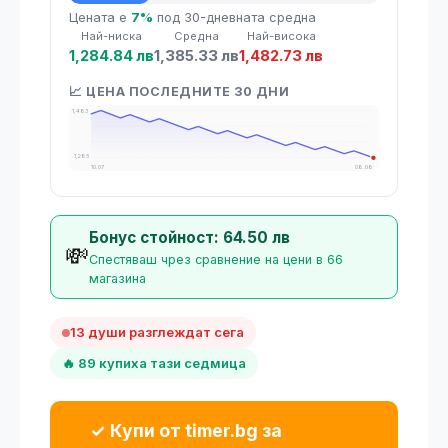
💡 Средна цена
Цената е
7%
под 30-дневната средна
Най-ниска
Средна
Най-висока
1,284.84 лв
1,385.33 лв
1,482.73 лв
📈 ЦЕНА ПОСЛЕДНИТЕ 30 ДНИ
1,483
1,285
10.07
08.08
Бонус стойност: 64.50 лв
💸
Спестяваш чрез сравнение на цени в 66
магазина
13 души разглеждат сега
🔥 89 купиха тази седмица
✓ Купи от timer.bg за