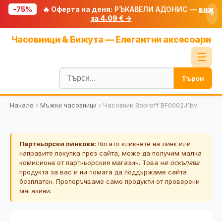
-75%
🔥 Оферта на деня:
РЪКАВЕЛИ АДОНИС —
виж
×
за 4.09 € →
Начало
Часовници & Бижута — Елегантни аксесоари
🔥 Намаления
☰
Блог
Търси
🧮 Калкулатори
Начало
›
Мъжки часовници
›
Часовник Bobroff BF0002J1bv
🔍 Намери продукт
🎁 Подарък
Партньорски линкове:
Когато кликнете на линк или
🎟️ Купони
направите покупка през сайта, може да получим малка
комисиона от партньорския магазин. Това
не оскъпява
продукта за вас и ни помага да поддържаме сайта
безплатен. Препоръчваме само продукти от проверени
магазини.