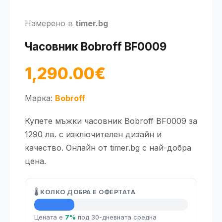
Намерено в
timer.bg
Часовник Bobroff BF0009
1,290.00€
Марка:
Bobroff
Купете мъжки часовник Bobroff BF0009 за
1290 лв. с изключителен дизайн и
качество. Онлайн от timer.bg с най-добра
цена.
🌡️ КОЛКО ДОБРА Е ОФЕРТАТА
💡 Средна цена
Цената е
7%
под 30-дневната средна