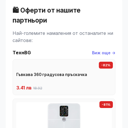
🛍️ Оферти от нашите
партньори
Най-големите намаления от останалите ни
сайтове:
ТехнBG
Виж още →
-82%
Гъвкава 360 градусова пръскачка
3.41 лв
18.92
-81%