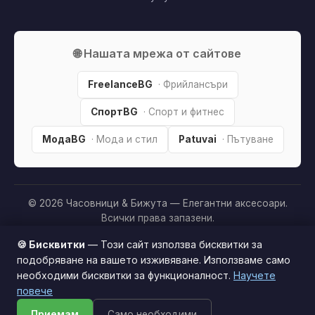
🌐 Нашата мрежа от сайтове
FreelanceBG
· Фрийлансъри
СпортBG
· Спорт и фитнес
МодаBG
· Мода и стил
Patuvai
· Пътуване
© 2026 Часовници & Бижута — Елегантни аксесоари.
Всички права запазени.
Партньорско разкриване:
Този сайт е независим и
🍪 Бисквитки
— Този сайт използва бисквитки за
съдържа партньорски (affiliate) линкове. Когато купите
подобряване на вашето изживяване. Използваме само
продукт през тях, може да получим малка комисиона от
необходими бисквитки за функционалност.
Научете
Този сайт използва бисквитки за по-добро
магазина —
без
това да оскъпява покупката за вас. Това
повече
потребителско изживяване.
Научи повече
ни помага да поддържаме сайта безплатен.
Как
Приемам
Само необходими
Приемам