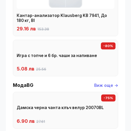
Кантар-анализатор Klausberg KB 7941, До
180 кг, BI
29.16 лв
153.38
-80%
Игра с топче и 6 бр. чаши за напиване
5.08 лв
25.56
МодаBG
Виж още →
-75%
Дамска черна чанта клъч велур 20070BL
6.90 лв
27.61