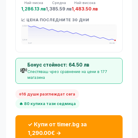
Най-ниска
Средна
Най-висока
1,286.13 лв
1,385.59 лв
1,483.50 лв
📈 ЦЕНА ПОСЛЕДНИТЕ 30 ДНИ
1,484
1,286
11.07
09.08
Бонус стойност: 64.50 лв
💸
Спестяваш чрез сравнение на цени в 177
магазина
16 души разглеждат сега
🔥 80 купиха тази седмица
✓ Купи от timer.bg за
1,290.00€ →