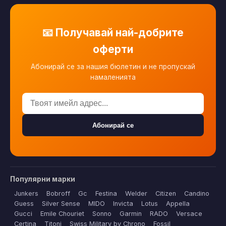
📧 Получавай най-добрите
оферти
Абонирай се за нашия бюлетин и не пропускай
намаленията
Абонирай се
Популярни марки
Junkers
Bobroff
Gc
Festina
Welder
Citizen
Candino
Guess
Silver Sense
MIDO
Invicta
Lotus
Appella
Gucci
Emile Chouriet
Sonno
Garmin
RADO
Versace
Certina
Titoni
Swiss Military by Chrono
Fossil