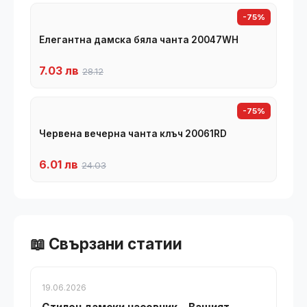
-75%
Елегантна дамска бяла чанта 20047WH
7.03 лв
28.12
-75%
Червена вечерна чанта клъч 20061RD
6.01 лв
24.03
📖 Свързани статии
19.06.2026