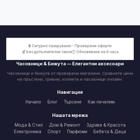
🔒 Сигурно пазаруване
✅ Проверени оферти
💰 Без допълнителни такси
🕒 Обновяване на 6 часа
Часовници & Бижута — Елегантни аксесоари
Часовници и бижута от проверени магазини. Сравнете цени
на пръстени, гривни, колиета и часовници онлайн.
Навигация
Начало
Блог
Търсене
Как печелим
Нашата мрежа
Мода & Стил
Дом & Ремонт
Здраве & Красота
Електроника
Спорт
Парфюми
Бебета & Деца