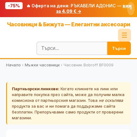
-75%
🔥 Оферта на деня:
РЪКАВЕЛИ АДОНИС —
виж
×
за 4.09 € →
Начало
Часовници & Бижута — Елегантни аксесоари
🔥 Намаления
☰
Блог
Търси
🧮 Калкулатори
Начало
›
Мъжки часовници
›
Часовник Bobroff BF0009
🔍 Намери продукт
🎁 Подарък
Партньорски линкове:
Когато кликнете на линк или
🎟️ Купони
направите покупка през сайта, може да получим малка
комисиона от партньорския магазин. Това
не оскъпява
продукта за вас и ни помага да поддържаме сайта
безплатен. Препоръчваме само продукти от проверени
магазини.