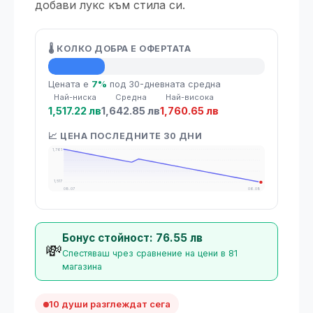
добави лукс към стила си.
🌡️ КОЛКО ДОБРА Е ОФЕРТАТА
💡 Средна цена
Цената е
7%
под 30-дневната средна
Най-ниска
Средна
Най-висока
1,517.22 лв
1,642.85 лв
1,760.65 лв
📈 ЦЕНА ПОСЛЕДНИТЕ 30 ДНИ
1,761
1,517
08.07
06.08
Бонус стойност: 76.55 лв
💸
Спестяваш чрез сравнение на цени в 81
магазина
10 души разглеждат сега