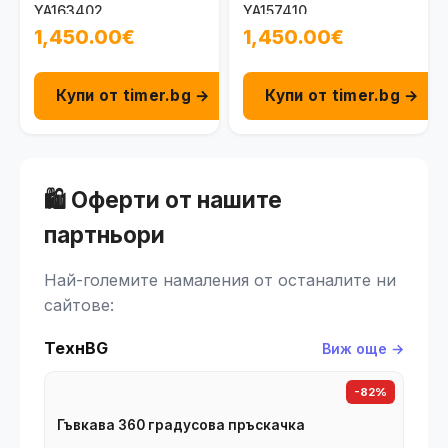
YA163402
YA157410
1,450.00€
1,450.00€
Купи от timer.bg →
Купи от timer.bg →
🛍️ Оферти от нашите
партньори
Най-големите намаления от останалите ни
сайтове:
ТехнBG
Виж още →
-82%
Гъвкава 360 градусова пръскачка