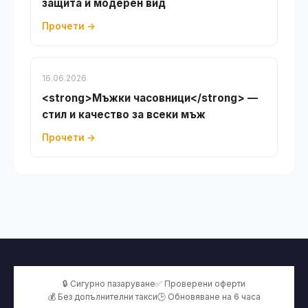
защита и модерен вид
Прочети →
16.06.2026
<strong>Мъжки часовници</strong> —
стил и качество за всеки мъж
Прочети →
🔒 Сигурно пазаруване
✅ Проверени оферти
💰 Без допълнителни такси
🕒 Обновяване на 6 часа