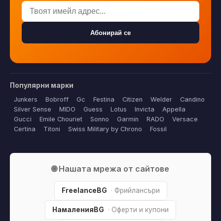
Абонирай се
Популярни марки
Junkers
Bobroff
Gc
Festina
Citizen
Welder
Candino
Silver Sense
MIDO
Guess
Lotus
Invicta
Appella
Gucci
Emile Chouriet
Sonno
Garmin
RADO
Versace
Certina
Titoni
Swiss Military by Chrono
Fossil
🌐 Нашата мрежа от сайтове
FreelanceBG
· Фрийлансъри
НамаленияBG
· Оферти и купони