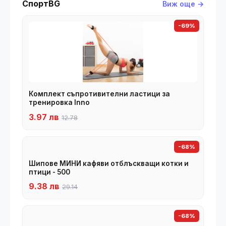
СпортBG
Виж още →
-69%
Комплект съпротивителни ластици за
тренировка Inno
3.97 лв
12.78
-68%
Шипове МИНИ кафяви отблъскващи котки и
птици - 500
9.38 лв
29.14
-68%