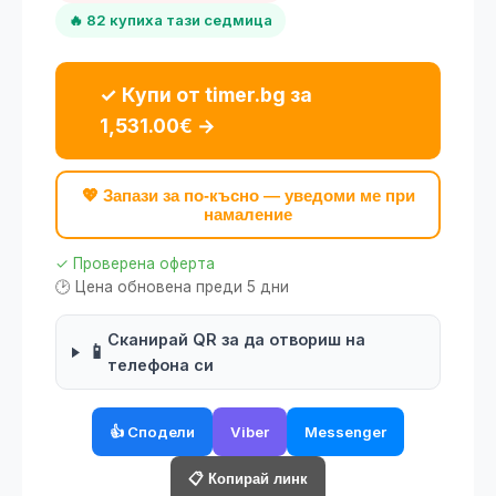
🔥 82 купиха тази седмица
✓ Купи от timer.bg за
1,531.00€ →
💖 Запази за по-късно — уведоми ме при
намаление
✓ Проверена оферта
🕑 Цена обновена преди 5 дни
Сканирай QR за да отвориш на
📱
телефона си
👍 Сподели
Viber
Messenger
📋 Копирай линк