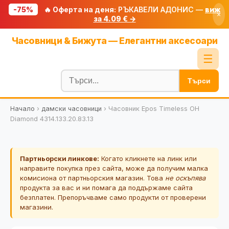
-75%
🔥 Оферта на деня:
РЪКАВЕЛИ АДОНИС —
виж
×
за 4.09 € →
Начало
Часовници & Бижута — Елегантни аксесоари
🔥 Намаления
☰
Блог
Търси
🧮 Калкулатори
Начало
›
дамски часовници
›
Часовник Epos Timeless OH
🔍 Намери продукт
Diamond 4314.133.20.83.13
🎁 Подарък
🎟️ Купони
Партньорски линкове:
Когато кликнете на линк или
направите покупка през сайта, може да получим малка
комисиона от партньорския магазин. Това
не оскъпява
продукта за вас и ни помага да поддържаме сайта
безплатен. Препоръчваме само продукти от проверени
магазини.