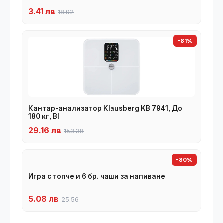
3.41 лв
18.92
-81%
Кантар-анализатор Klausberg KB 7941, До
180 кг, BI
29.16 лв
153.38
-80%
Игра с топче и 6 бр. чаши за напиване
5.08 лв
25.56