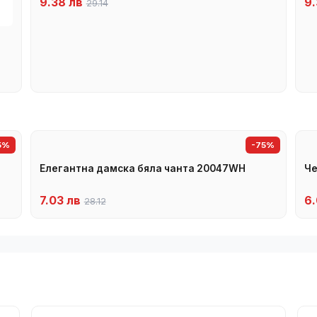
9.38 лв
9.
29.14
5%
-75%
Елегантна дамска бяла чанта 20047WH
Че
7.03 лв
6.
28.12