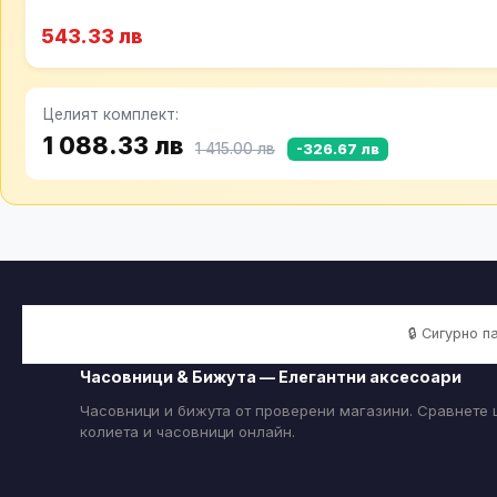
543.33 лв
Целият комплект:
1 088.33 лв
1 415.00 лв
-326.67 лв
🔒 Сигурно 
Часовници & Бижута — Елегантни аксесоари
Часовници и бижута от проверени магазини. Сравнете ц
колиета и часовници онлайн.