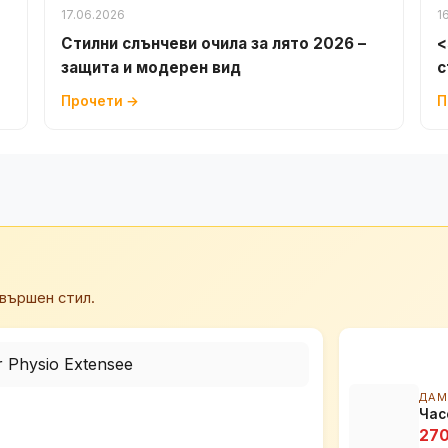
17.06.2026
1
Стилни слънчеви очила за лято 2026 –
<
защита и модерен вид
с
Прочети →
П
вършен стил.
ДАМ
Час
270