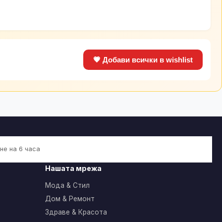
💗 Добави всички в wishlist
не на 6 часа
Нашата мрежа
Мода & Стил
Дом & Ремонт
Здраве & Красота