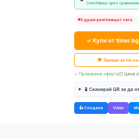
Спестяваш чрез сравнение
5 души разглеждат сега
✓ Купи от timer.bg
💖 Запази за по-
✓ Проверена оферта
🕑 Цена 
📱
Сканирай QR за да о
👍 Сподели
Viber
Me