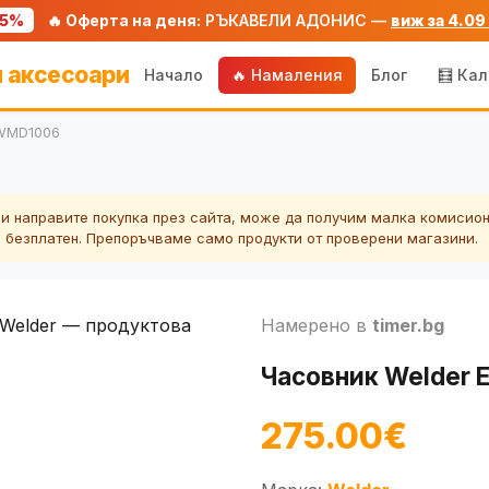
75%
🔥 Оферта на деня:
РЪКАВЕЛИ АДОНИС —
виж за 4.09
 аксесоари
Начало
🔥 Намаления
Блог
🧮 Ка
WWMD1006
ли направите покупка през сайта, може да получим малка комисион
а безплатен. Препоръчваме само продукти от проверени магазини.
Намерено в
timer.bg
Часовник Welder
275.00€