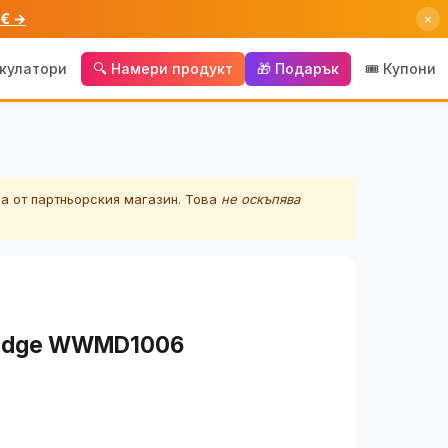
 € →
×
лкулатори
🔍 Намери продукт
🎁 Подарък
🎟️ Купони
а от партньорския магазин. Това
не оскъпява
 Edge WWMD1006