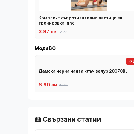
Комплект съпротивителни ластици за
тренировка Inno
3.97 лв
12.78
МодаBG
-7
Дамска черна чанта клъч велур 20070BL
6.90 лв
27.61
📖 Свързани статии