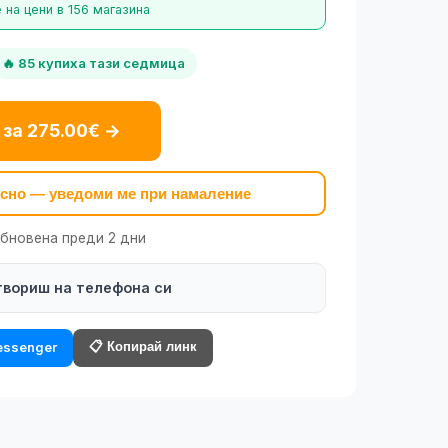
 на цени в 156 магазина
🔥 85 купиха тази седмица
 за 275.00€ →
късно — уведоми ме при намаление
обновена преди 2 дни
твориш на телефона си
📋 Копирай линк
ssenger