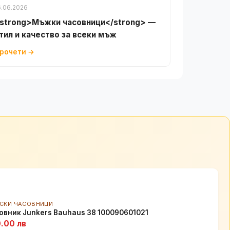
6.06.2026
strong>Мъжки часовници</strong> —
тил и качество за всеки мъж
рочети →
СКИ ЧАСОВНИЦИ
овник Junkers Bauhaus 38 100090601021
.00 лв