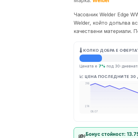
Марка:
Welder
Часовник Welder Edge W
Welder, който допълва в
качествени материали. По
🌡️ КОЛКО ДОБРА Е ОФЕРТА
💡 Средна цена
Цената е
7%
под 30-дневнат
📈 ЦЕНА ПОСЛЕДНИТЕ 30
316
274
08.07
Бонус стойност: 13.7
💸