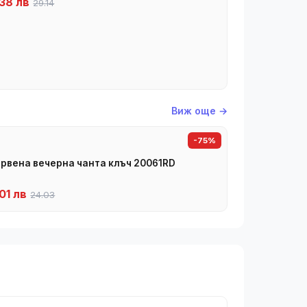
38 лв
29.14
Виж още →
-75%
рвена вечерна чанта клъч 20061RD
01 лв
24.03