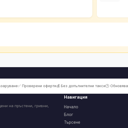
пазаруване
✅ Проверени оферти
💰 Без допълнителни такси
🕒 Обновява
Навигация
ени на пръстени, гривни,
Начало
Блог
Търсене