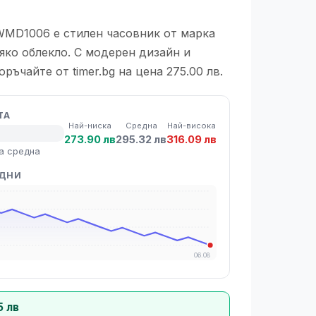
WMD1006 е стилен часовник от марка
сяко облекло. С модерен дизайн и
ръчайте от timer.bg на цена 275.00 лв.
ТА
Най-ниска
Средна
Най-висока
273.90 лв
295.32 лв
316.09 лв
а средна
 ДНИ
06.08
5 лв