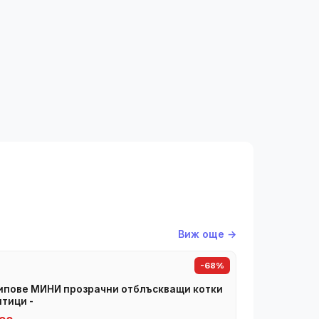
Виж още →
-68%
пове МИНИ прозрачни отблъскващи котки
птици -