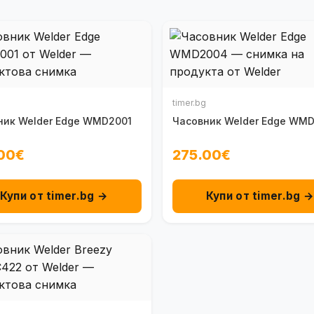
timer.bg
ник Welder Edge WMD2001
Часовник Welder Edge WM
00€
275.00€
Купи от timer.bg →
Купи от timer.bg 