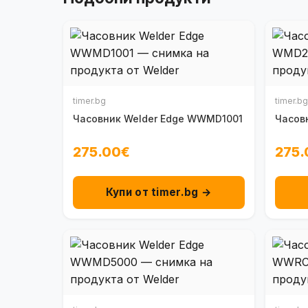
timer.bg
timer.bg
Часовник Welder Edge WWMD1001
Часов
275.00€
275.
Купи от timer.bg →