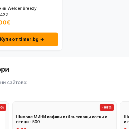
ик Welder Breezy
422
00€
Купи от timer.bg →
ори
ни сайтове:
9%
-68%
Шипове МИНИ кафяви отблъскващи котки и
Ши
птици - 500
и 