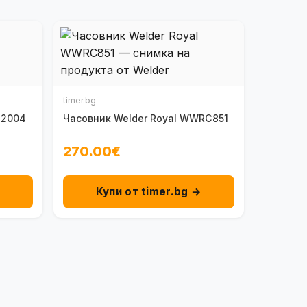
timer.bg
D2004
Часовник Welder Royal WWRC851
270.00€
→
Купи от timer.bg →