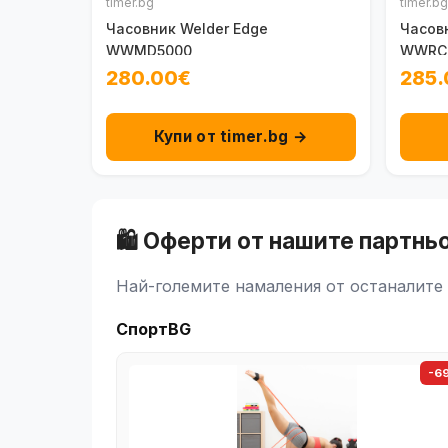
timer.bg
timer.bg
Часовник Welder Edge
Часовн
WWMD5000
WWRC
280.00€
285.
Купи от timer.bg →
🛍️ Оферти от нашите партнь
Най-големите намаления от останалите 
СпортBG
-6