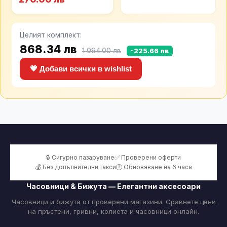
Целият комплект:
868.34 лв
1 094.00 лв
-225.66 лв
💗 Добави всички в wishlist
🔒 Сигурно пазаруване
✅ Проверени оферти
💰 Без допълнителни такси
🕒 Обновяване на 6 часа
Часовници & Бижута — Елегантни аксесоари
Часовници и бижута от проверени магазини. Сравнете цени
на пръстени, гривни, колиета и часовници онлайн.