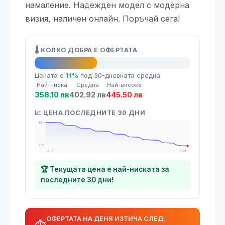
намаление. Надежден модел с модерна
визия, наличен онлайн. Поръчай сега!
🌡️ КОЛКО ДОБРА Е ОФЕРТАТА
👍 Добра оферта
Цената е
11%
под 30-дневната средна
Най-ниска
Средна
Най-висока
358.10 лв
402.92 лв
445.50 лв
📈 ЦЕНА ПОСЛЕДНИТЕ 30 ДНИ
446
358
09.07
07.08
🏆 Текущата цена е най-ниската за
последните 30 дни!
ОФЕРТАТА НА ДЕНЯ ИЗТИЧА СЛЕД: