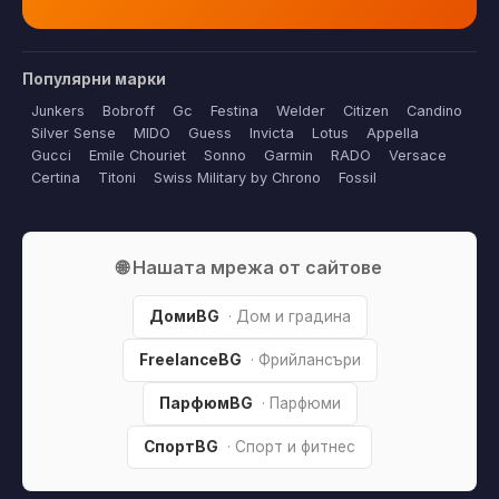
Популярни марки
Junkers
Bobroff
Gc
Festina
Welder
Citizen
Candino
Silver Sense
MIDO
Guess
Invicta
Lotus
Appella
Gucci
Emile Chouriet
Sonno
Garmin
RADO
Versace
Certina
Titoni
Swiss Military by Chrono
Fossil
🌐 Нашата мрежа от сайтове
ДомиBG
· Дом и градина
FreelanceBG
· Фрийлансъри
ПарфюмBG
· Парфюми
СпортBG
· Спорт и фитнес