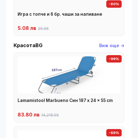
-80%
Игра с топче и 6 бр. чаши за напиване
5.08 лв
25.56
КрасотаBG
Виж още →
-99%
Lamamistool Marbueno Син 187 x 24 x 55 cm
83.80 лв
14,218.55
-69%