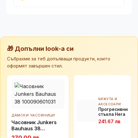
🎁 Допълни look-а си
Събрахме за теб допълващи продукти, които
оформят завършен стил.
БИЖУТА И
АКСЕСОАРИ
Прогресивни
стъкла Hera
ДАМСКИ ЧАСОВНИЦИ
ExcelLens
241.67 лв
Часовник Junkers
Bauhaus 38
100090601031
270.00 лв