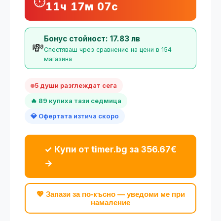
⏱️
11ч 17м 06с
Бонус стойност: 17.83 лв
💸
Спестяваш чрез сравнение на цени в 154
магазина
5 души разглеждат сега
🔥 89 купиха тази седмица
💎 Офертата изтича скоро
✓ Купи от timer.bg за 356.67€
→
💖 Запази за по-късно — уведоми ме при
намаление