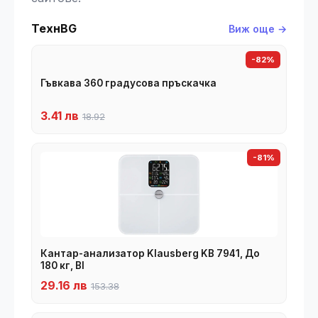
ТехнBG
Виж още →
-82%
Гъвкава 360 градусова пръскачка
3.41 лв
18.92
-81%
Кантар-анализатор Klausberg KB 7941, До
180 кг, BI
29.16 лв
153.38