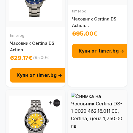
timer.bg
Часовник Certina DS
Action
C048.417.33.201.00
695.00€
timer.bg
Часовник Certina DS
Action
Купи от timer.bg →
C048.417.44.041.00
629.17€
795.00€
Купи от timer.bg →