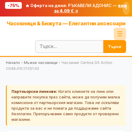
-75%
🔥 Оферта на деня:
РЪКАВЕЛИ АДОНИС —
виж
×
за 4.09 € →
Начало
Часовници & Бижута — Елегантни аксесоари
🔥 Намаления
☰
Блог
Търси
🧮 Калкулатори
Начало
›
Мъжки часовници
›
Часовник Certina DS Action
🔍 Намери продукт
C048.410.17.051.00
🎁 Подарък
🎟️ Купони
Партньорски линкове:
Когато кликнете на линк или
направите покупка през сайта, може да получим малка
комисиона от партньорския магазин. Това
не оскъпява
продукта за вас и ни помага да поддържаме сайта
безплатен. Препоръчваме само продукти от проверени
магазини.