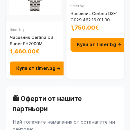
timer.bg
Часовник Certina DS-1
C029.462.16.011.00
1,750.00€
timer.bg
Часовник Certina DS
Super PH2000M
Купи от timer.bg →
C050.607.44.361.02
1,460.00€
Купи от timer.bg →
🛍️ Оферти от нашите
партньори
Най-големите намаления от останалите ни
сайтове: