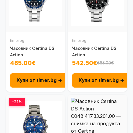
timer.bg
timer.bg
Часовник Certina DS
Часовник Certina DS
Action
Action
C048.410.11.041.00
C048.417.11.051.00
485.00€
542.50€
685.00€
Купи от timer.bg →
Купи от timer.bg →
-21%